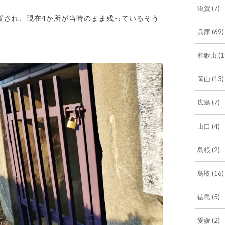
滋賀
(7)
置され、現在4か所が当時のまま残っているそう
兵庫
(69)
和歌山
(1
岡山
(13)
広島
(7)
山口
(4)
島根
(2)
鳥取
(16)
徳島
(5)
愛媛
(2)