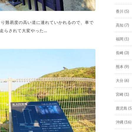
香川
(5)
かなり難易度の高い道に連れていかれるので、車で
高知
(7)
走らされて大変やった…
福岡
(1)
長崎
(3)
熊本
(9)
大分
(6)
宮崎
(1)
鹿児島
(5
沖縄
(16)