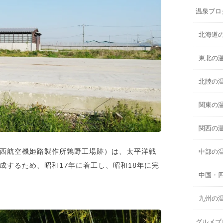
温泉ブロ
北海道
東北の
北陸の
関東の
関西の
西航空機姫路製作所鶉野工場跡）は、太平洋戦
中部の
成するため、昭和17年に着工し、昭和18年に完
中国・
九州の
グルメブ