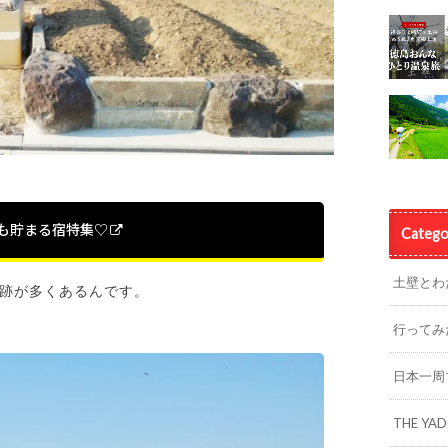
%も貯まる宿特集♡
Catego
土壁とわ
跡が多くあるんです。
行ってみ
日本一周
THE YA