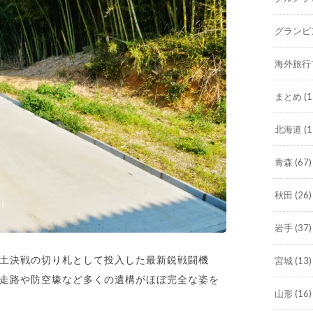
グランピ
海外旅行
まとめ
(1
北海道
(1
青森
(67)
秋田
(26)
岩手
(37)
土決戦の切り札として投入した最新鋭戦闘機
宮城
(13)
走路や防空壕など多くの遺構がほぼ完全な姿を
山形
(16)