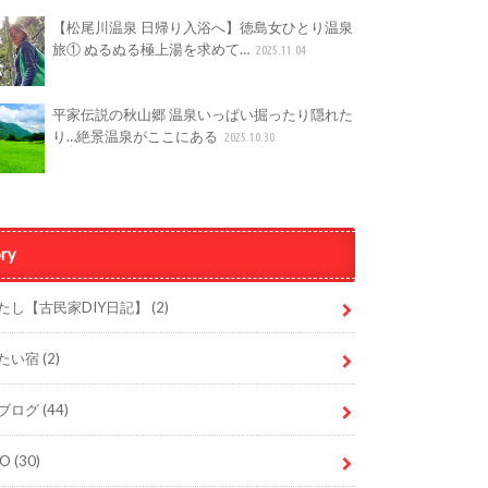
【松尾川温泉 日帰り入浴へ】徳島女ひとり温泉
旅① ぬるぬる極上湯を求めて…
2025.11.04
平家伝説の秋山郷 温泉いっぱい掘ったり隠れた
り…絶景温泉がここにある
2025.10.30
ry
たし【古民家DIY日記】
(2)
たい宿
(2)
ブログ
(44)
DO
(30)