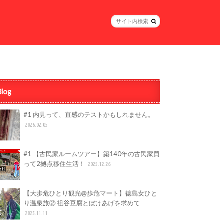
Blog
#1 内見って、直感のテストかもしれません。
2026.02.05
#1 【古民家ルームツアー】築140年の古民家買
って2拠点移住生活！
2025.12.26
【大歩危ひとり観光@歩危マート】徳島女ひと
り温泉旅② 祖谷豆腐とぼけあげを求めて
2025.11.11