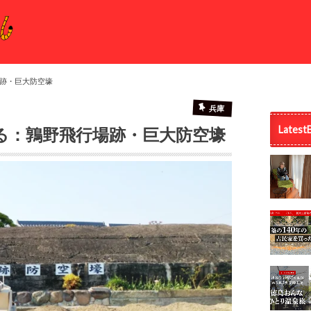
跡・巨大防空壕
兵庫
Latest
る：鶉野飛行場跡・巨大防空壕