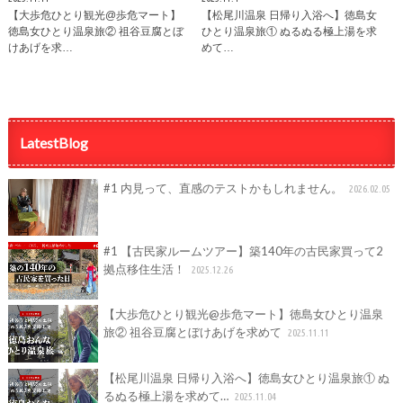
【大歩危ひとり観光@歩危マート】
【松尾川温泉 日帰り入浴へ】徳島女
徳島女ひとり温泉旅② 祖谷豆腐とぼ
ひとり温泉旅① ぬるぬる極上湯を求
けあげを求…
めて…
LatestBlog
#1 内見って、直感のテストかもしれません。
2026.02.05
#1 【古民家ルームツアー】築140年の古民家買って2
拠点移住生活！
2025.12.26
【大歩危ひとり観光@歩危マート】徳島女ひとり温泉
旅② 祖谷豆腐とぼけあげを求めて
2025.11.11
【松尾川温泉 日帰り入浴へ】徳島女ひとり温泉旅① ぬ
るぬる極上湯を求めて…
2025.11.04