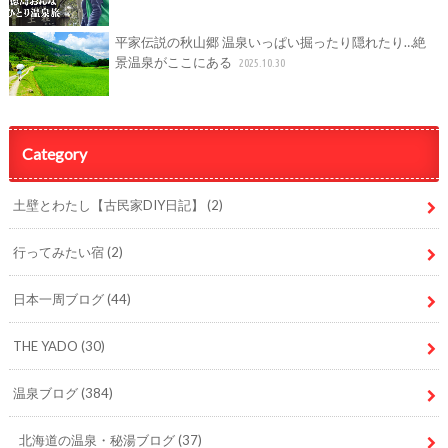
平家伝説の秋山郷 温泉いっぱい掘ったり隠れたり…絶
景温泉がここにある
2025.10.30
Category
土壁とわたし【古民家DIY日記】
(2)
行ってみたい宿
(2)
日本一周ブログ
(44)
THE YADO
(30)
温泉ブログ
(384)
北海道の温泉・秘湯ブログ
(37)