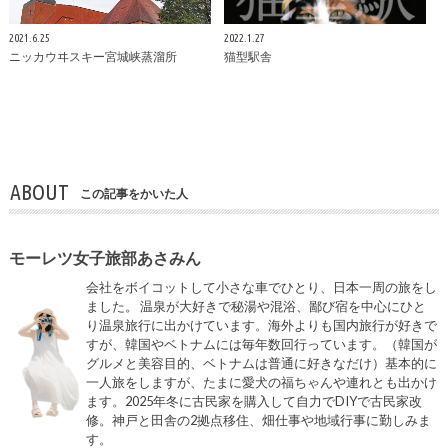
2021.6.25
2022.1.27
ニッカウヰスキー宮城峡蒸溜所
猫型駅舎
ABOUT
この記事をかいた人
モーレツ女子旅部あさみん
会社をボイコットして小さな車でひとり、日本一周の旅をし
ました。 温泉が大好きで秘湯や混浴、鄙び宿を中心にひと
り温泉旅行に出かけています。海外よりも国内旅行が好きで
すが、韓国やベトナムには毎年数回行っています。（韓国が
グルメと美容目的、ベトナムは普通に好きなだけ）基本的に
一人旅をしますが、たまに愛犬の福ちゃんや連れとも出かけ
ます。2025年冬に古民家を購入して自力でDIYで古民家改
修。神戸と田舎の2拠点移住、畑仕事や地域行事に勤しみま
す。