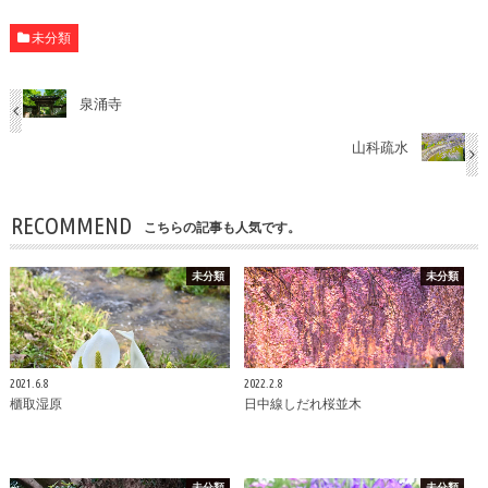
未分類
泉涌寺
山科疏水
RECOMMEND
こちらの記事も人気です。
未分類
未分類
2021.6.8
2022.2.8
櫃取湿原
日中線しだれ桜並木
未分類
未分類