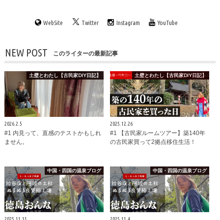
WebSite
Twitter
Instagram
YouTube
NEW POST
このライターの最新記事
土壁とわたし【古民家DIY日記】
土壁とわたし【古民家DIY日記】
2026.2.5
2025.12.26
#1 内見って、直感のテストかもしれ
#1 【古民家ルームツアー】築140年
ません。
の古民家買って2拠点移住生活！
中国・四国の温泉ブログ
中国・四国の温泉ブログ
2025.11.11
2025.11.4