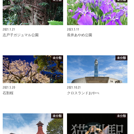
2021.1.21
2023.5.11
志戸子ガジュマル公園
長井あやめ公園
未分類
未分類
2021.5.20
2021.10.21
石割桜
クロスランドおやべ
未分類
未分類