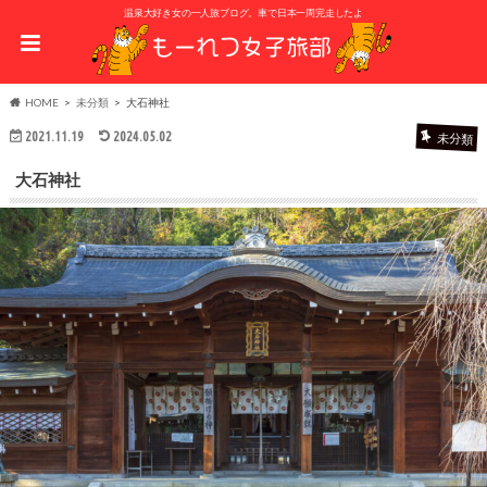
温泉大好き女の一人旅ブログ。車で日本一周完走したよ
HOME
未分類
大石神社
2021.11.19
2024.05.02
未分類
大石神社