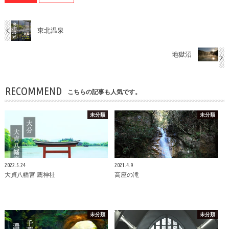
東北温泉
地獄沼
RECOMMEND
こちらの記事も人気です。
未分類
未分類
2022.5.24
2021.4.9
大貞八幡宮 薦神社
高座の滝
未分類
未分類