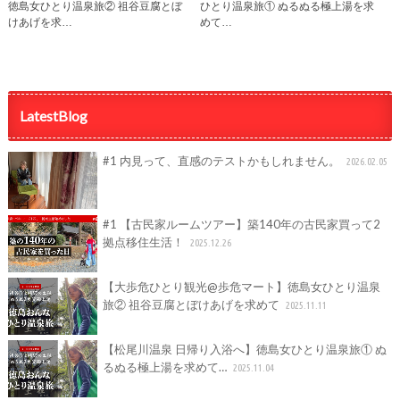
徳島女ひとり温泉旅② 祖谷豆腐とぼ
ひとり温泉旅① ぬるぬる極上湯を求
けあげを求…
めて…
LatestBlog
#1 内見って、直感のテストかもしれません。
2026.02.05
#1 【古民家ルームツアー】築140年の古民家買って2
拠点移住生活！
2025.12.26
【大歩危ひとり観光@歩危マート】徳島女ひとり温泉
旅② 祖谷豆腐とぼけあげを求めて
2025.11.11
【松尾川温泉 日帰り入浴へ】徳島女ひとり温泉旅① ぬ
るぬる極上湯を求めて…
2025.11.04