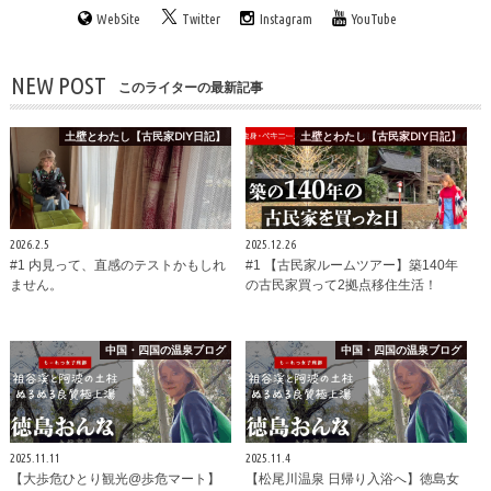
WebSite
Twitter
Instagram
YouTube
NEW POST
このライターの最新記事
土壁とわたし【古民家DIY日記】
土壁とわたし【古民家DIY日記】
2026.2.5
2025.12.26
#1 内見って、直感のテストかもしれ
#1 【古民家ルームツアー】築140年
ません。
の古民家買って2拠点移住生活！
中国・四国の温泉ブログ
中国・四国の温泉ブログ
2025.11.11
2025.11.4
【大歩危ひとり観光@歩危マート】
【松尾川温泉 日帰り入浴へ】徳島女