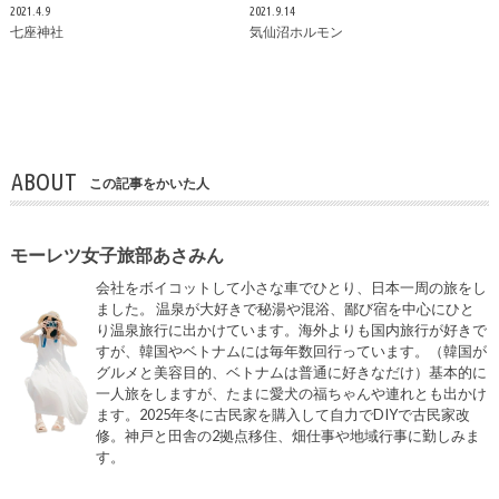
2021.4.9
2021.9.14
七座神社
気仙沼ホルモン
ABOUT
この記事をかいた人
モーレツ女子旅部あさみん
会社をボイコットして小さな車でひとり、日本一周の旅をし
ました。 温泉が大好きで秘湯や混浴、鄙び宿を中心にひと
り温泉旅行に出かけています。海外よりも国内旅行が好きで
すが、韓国やベトナムには毎年数回行っています。（韓国が
グルメと美容目的、ベトナムは普通に好きなだけ）基本的に
一人旅をしますが、たまに愛犬の福ちゃんや連れとも出かけ
ます。2025年冬に古民家を購入して自力でDIYで古民家改
修。神戸と田舎の2拠点移住、畑仕事や地域行事に勤しみま
す。