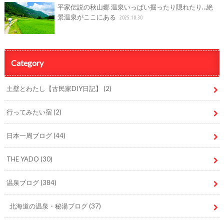
平家伝説の秋山郷 温泉いっぱい掘ったり隠れたり…絶
景温泉がここにある
2025.10.30
Category
土壁とわたし【古民家DIY日記】
(2)
行ってみたい宿
(2)
日本一周ブログ
(44)
THE YADO
(30)
温泉ブログ
(384)
北海道の温泉・秘湯ブログ
(37)