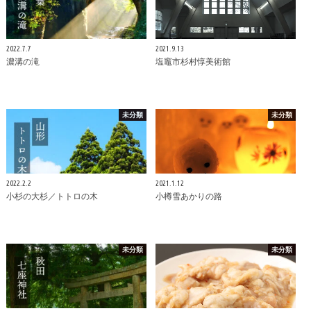
2022.7.7
2021.9.13
濃溝の滝
塩竈市杉村惇美術館
未分類
未分類
2022.2.2
2021.1.12
小杉の大杉／トトロの木
小樽雪あかりの路
未分類
未分類