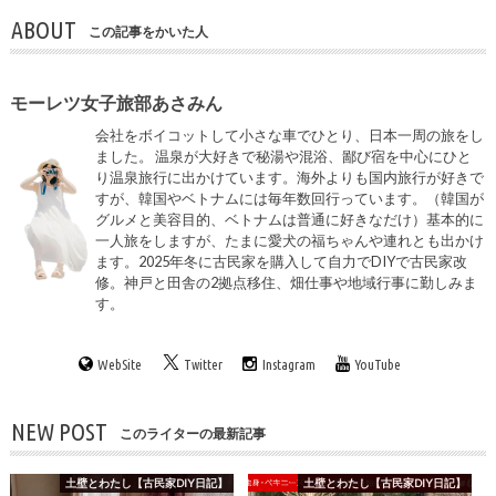
ABOUT
この記事をかいた人
モーレツ女子旅部あさみん
会社をボイコットして小さな車でひとり、日本一周の旅をし
ました。 温泉が大好きで秘湯や混浴、鄙び宿を中心にひと
り温泉旅行に出かけています。海外よりも国内旅行が好きで
すが、韓国やベトナムには毎年数回行っています。（韓国が
グルメと美容目的、ベトナムは普通に好きなだけ）基本的に
一人旅をしますが、たまに愛犬の福ちゃんや連れとも出かけ
ます。2025年冬に古民家を購入して自力でDIYで古民家改
修。神戸と田舎の2拠点移住、畑仕事や地域行事に勤しみま
す。
WebSite
Twitter
Instagram
YouTube
NEW POST
このライターの最新記事
土壁とわたし【古民家DIY日記】
土壁とわたし【古民家DIY日記】