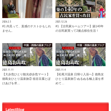
2026.2.5
2025.12.26
#1 内見って、直感のテストかもしれ
#1 【古民家ルームツアー】築140年
ません。
の古民家買って2拠点移住生活！
中国・四国の温泉ブログ
中国・四国の温泉ブログ
2025.11.11
2025.11.4
【大歩危ひとり観光@歩危マート】
【松尾川温泉 日帰り入浴へ】徳島女
徳島女ひとり温泉旅② 祖谷豆腐とぼ
ひとり温泉旅① ぬるぬる極上湯を求
けあげを求…
めて…
LatestBlog