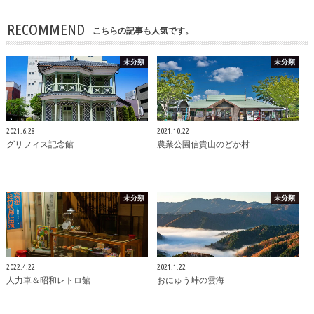
RECOMMEND
こちらの記事も人気です。
未分類
未分類
2021.6.28
2021.10.22
グリフィス記念館
農業公園信貴山のどか村
未分類
未分類
2022.4.22
2021.1.22
人力車＆昭和レトロ館
おにゅう峠の雲海