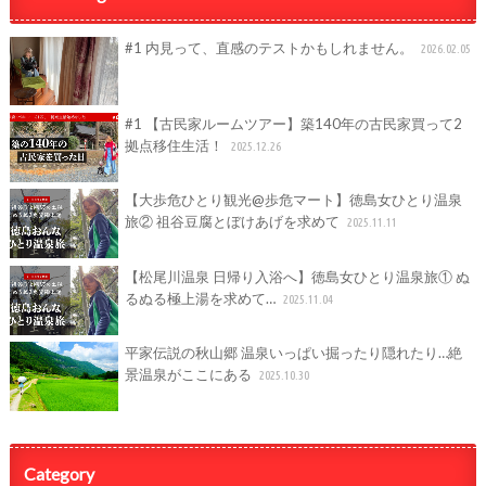
#1 内見って、直感のテストかもしれません。
2026.02.05
#1 【古民家ルームツアー】築140年の古民家買って2
拠点移住生活！
2025.12.26
【大歩危ひとり観光@歩危マート】徳島女ひとり温泉
旅② 祖谷豆腐とぼけあげを求めて
2025.11.11
【松尾川温泉 日帰り入浴へ】徳島女ひとり温泉旅① ぬ
るぬる極上湯を求めて…
2025.11.04
平家伝説の秋山郷 温泉いっぱい掘ったり隠れたり…絶
景温泉がここにある
2025.10.30
Category