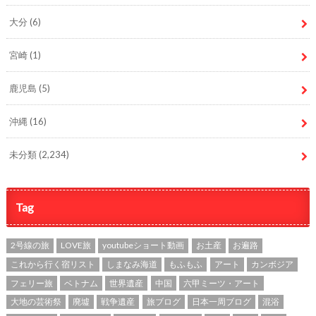
大分
(6)
宮崎
(1)
鹿児島
(5)
沖縄
(16)
未分類
(2,234)
Tag
2号線の旅
LOVE旅
youtubeショート動画
お土産
お遍路
これから行く宿リスト
しまなみ海道
もふもふ
アート
カンボジア
フェリー旅
ベトナム
世界遺産
中国
六甲ミーツ・アート
大地の芸術祭
廃墟
戦争遺産
旅ブログ
日本一周ブログ
混浴