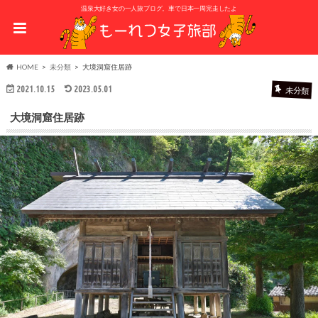
温泉大好き女の一人旅ブログ。車で日本一周完走したよ
HOME
未分類
大境洞窟住居跡
2021.10.15
2023.05.01
未分類
大境洞窟住居跡