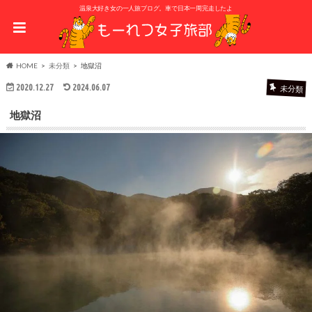
温泉大好き女の一人旅ブログ。車で日本一周完走したよ
HOME
未分類
地獄沼
2020.12.27
2024.06.07
未分類
地獄沼