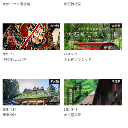
オホーツク流氷館
伊賀旅行記
未分類
未分類
2020.12.27
2020.12.27
津軽藩ねぷた村
大石神ピラミッド
未分類
未分類
2021.11.24
2022.10.18
摩気神社
ぬる湯温泉