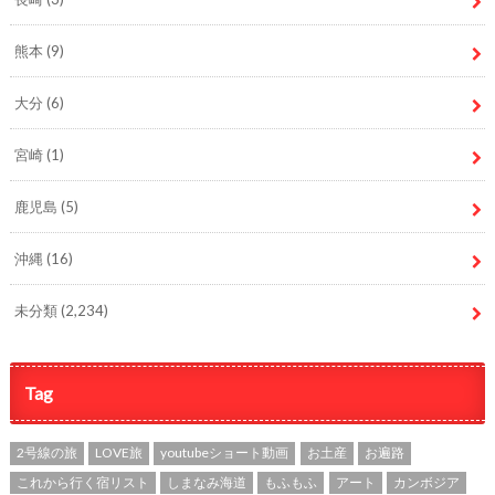
熊本
(9)
大分
(6)
宮崎
(1)
鹿児島
(5)
沖縄
(16)
未分類
(2,234)
Tag
2号線の旅
LOVE旅
youtubeショート動画
お土産
お遍路
これから行く宿リスト
しまなみ海道
もふもふ
アート
カンボジア