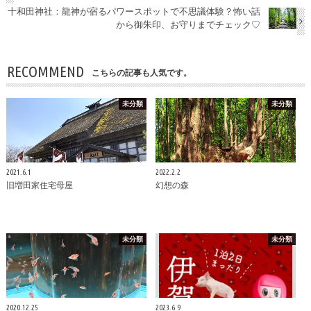
十和田神社：龍神が宿るパワースポットで不思議体験？怖い話
から御朱印、お守りまでチェック♡
RECOMMEND
こちらの記事も人気です。
未分類
未分類
2021.6.1
2022.2.2
旧増田家住宅母屋
幻想の森
未分類
未分類
2020.12.25
2023.6.9