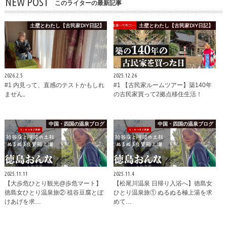
NEW POST
このライターの最新記事
土壁とわたし【古民家DIY日記】
土壁とわたし【古民家DIY日記】
2026.2.5
2025.12.26
#1 内見って、直感のテストかもしれ
#1 【古民家ルームツアー】築140年
ません。
の古民家買って2拠点移住生活！
中国・四国の温泉ブログ
中国・四国の温泉ブログ
2025.11.11
2025.11.4
【大歩危ひとり観光@歩危マート】
【松尾川温泉 日帰り入浴へ】徳島女
徳島女ひとり温泉旅② 祖谷豆腐とぼ
ひとり温泉旅① ぬるぬる極上湯を求
けあげを求…
めて…