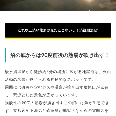
これ以上渋い秘湯は見たことないっ！渋御殿湯
沼の底からは90度前後の熱湯が吹き出す！
酸ヶ湯温泉から徒歩約5分の場所に広がる地獄沼は、火山
活動の名残が感じられる神秘的なスポットです。
周囲には硫黄を含むガスや温泉が噴き出す噴気口が点在
し、荒涼とした景色が広がっています。
強酸性の90℃の熱湯が湧き出すこの沼には魚が生息でき
ず、立ち込める湯気と硫黄臭が地獄さながらの雰囲気を