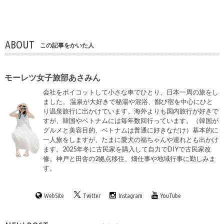
ABOUT
この記事をかいた人
モーレツ女子旅部あさみん
会社をボイコットして小さな車でひとり、日本一周の旅をし
ました。 温泉が大好きで秘湯や混浴、鄙び宿を中心にひと
り温泉旅行に出かけています。海外よりも国内旅行が好きで
すが、韓国やベトナムには毎年数回行っています。（韓国が
グルメと美容目的、ベトナムは普通に好きなだけ）基本的に
一人旅をしますが、たまに愛犬の福ちゃんや連れとも出かけ
ます。2025年冬に古民家を購入して自力でDIYで古民家改
修。神戸と田舎の2拠点移住、畑仕事や地域行事に勤しみま
す。
WebSite
Twitter
Instagram
YouTube