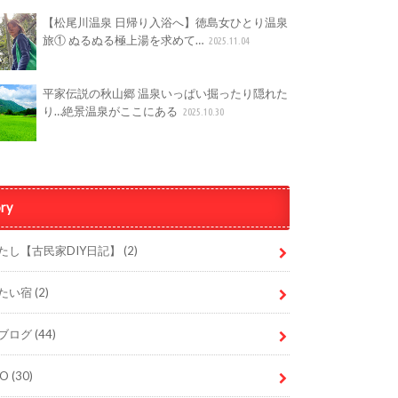
【松尾川温泉 日帰り入浴へ】徳島女ひとり温泉
旅① ぬるぬる極上湯を求めて…
2025.11.04
平家伝説の秋山郷 温泉いっぱい掘ったり隠れた
り…絶景温泉がここにある
2025.10.30
ry
たし【古民家DIY日記】
(2)
たい宿
(2)
ブログ
(44)
DO
(30)