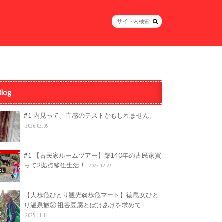
Blog
#1 内見って、直感のテストかもしれません。
2026.02.05
#1 【古民家ルームツアー】築140年の古民家買
って2拠点移住生活！
2025.12.26
【大歩危ひとり観光@歩危マート】徳島女ひと
り温泉旅② 祖谷豆腐とぼけあげを求めて
2025.11.11