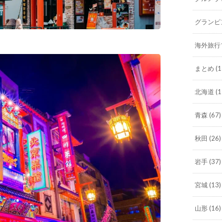
グランピ
海外旅行
まとめ
(1
北海道
(1
青森
(67)
秋田
(26)
岩手
(37)
宮城
(13)
山形
(16)