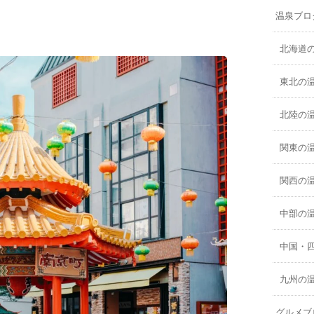
温泉ブロ
北海道
東北の
北陸の
関東の
関西の
中部の
中国・
九州の
グルメブ