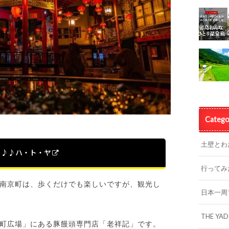
Catego
土壁とわ
っ♪♪ハ・ト・ヤ
行ってみ
南京町は、歩くだけでも楽しいですが、観光し
日本一周
THE YA
町広場」にある豚饅頭専門店「老祥記」です。