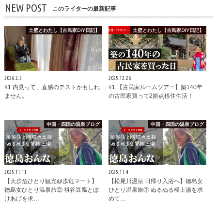
NEW POST
このライターの最新記事
土壁とわたし【古民家DIY日記】
土壁とわたし【古民家DIY日記】
2026.2.5
2025.12.26
#1 内見って、直感のテストかもしれ
#1 【古民家ルームツアー】築140年
ません。
の古民家買って2拠点移住生活！
中国・四国の温泉ブログ
中国・四国の温泉ブログ
2025.11.11
2025.11.4
【大歩危ひとり観光@歩危マート】
【松尾川温泉 日帰り入浴へ】徳島女
徳島女ひとり温泉旅② 祖谷豆腐とぼ
ひとり温泉旅① ぬるぬる極上湯を求
けあげを求…
めて…