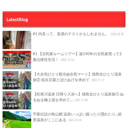
LatestBlog
#1 内見って、直感のテストかもしれません。
2026.02.05
#1 【古民家ルームツアー】築140年の古民家買って2
拠点移住生活！
2025.12.26
【大歩危ひとり観光@歩危マート】徳島女ひとり温泉
旅② 祖谷豆腐とぼけあげを求めて
2025.11.11
【松尾川温泉 日帰り入浴へ】徳島女ひとり温泉旅① ぬ
るぬる極上湯を求めて…
2025.11.04
平家伝説の秋山郷 温泉いっぱい掘ったり隠れたり…絶
景温泉がここにある
2025.10.30