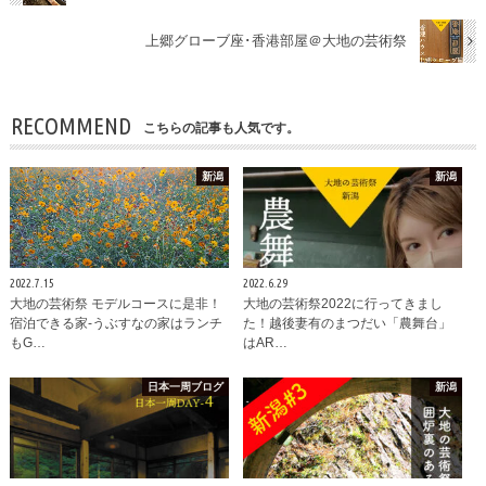
上郷グローブ座･香港部屋＠大地の芸術祭
RECOMMEND
こちらの記事も人気です。
新潟
新潟
2022.7.15
2022.6.29
大地の芸術祭 モデルコースに是非！
大地の芸術祭2022に行ってきまし
宿泊できる家-うぶすなの家はランチ
た！越後妻有のまつだい「農舞台」
もG…
はAR…
日本一周ブログ
新潟