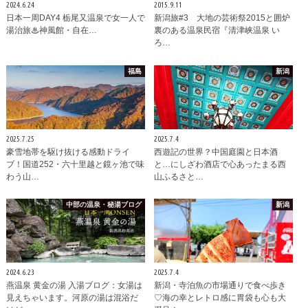
2024.6.24
2015.9.11
日本一周DAY4 栃尾又温泉で女一人で
新潟旅#3 大地の芸術祭2015と囲炉
湯治旅♨神風館・自在…
裏のある温泉民宿『清津峡温泉 い
ろ…
福島
新潟
2025.7.25
2025.7.4
豪雪地帯を駆け抜ける感動ドライ
西遊記の世界？中国庭園と日本酒
ブ！国道252・六十里越と鏡ヶ池で味
と…にしざわ酒店で心あったまる西
わう山…
山ふるさと…
中部の温泉・秘湯ブログ
新潟
2024.6.23
2025.7.4
燕温泉 黄金の湯 入湯ブログ：女湯は
新潟・寺泊魚の市場通りで食べ歩き
見えちゃいます。河原の湯は混浴だ
♡海の幸とレトロ感に胃袋も心も大