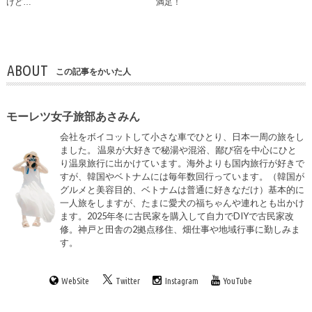
けど…
満足！
ABOUT
この記事をかいた人
モーレツ女子旅部あさみん
会社をボイコットして小さな車でひとり、日本一周の旅をし
ました。 温泉が大好きで秘湯や混浴、鄙び宿を中心にひと
り温泉旅行に出かけています。海外よりも国内旅行が好きで
すが、韓国やベトナムには毎年数回行っています。（韓国が
グルメと美容目的、ベトナムは普通に好きなだけ）基本的に
一人旅をしますが、たまに愛犬の福ちゃんや連れとも出かけ
ます。2025年冬に古民家を購入して自力でDIYで古民家改
修。神戸と田舎の2拠点移住、畑仕事や地域行事に勤しみま
す。
WebSite
Twitter
Instagram
YouTube