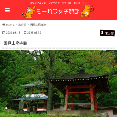
温泉大好き女の一人旅ブログ。車で日本一周完走したよ
HOME
未分類
国見山廃寺跡
2021.06.17
2023.03.30
未分類
国見山廃寺跡