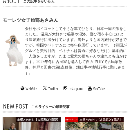
ABOUT
この記事をかいた人
モーレツ女子旅部あさみん
会社をボイコットして小さな車でひとり、日本一周の旅をし
ました。 温泉が大好きで秘湯や混浴、鄙び宿を中心にひと
り温泉旅行に出かけています。海外よりも国内旅行が好きで
すが、韓国やベトナムには毎年数回行っています。（韓国が
グルメと美容目的、ベトナムは普通に好きなだけ）基本的に
一人旅をしますが、たまに愛犬の福ちゃんや連れとも出かけ
ます。2025年冬に古民家を購入して自力でDIYで古民家改
修。神戸と田舎の2拠点移住、畑仕事や地域行事に勤しみま
す。
WebSite
Twitter
Instagram
YouTube
NEW POST
このライターの最新記事
土壁とわたし【古民家DIY日記】
土壁とわたし【古民家DIY日記】