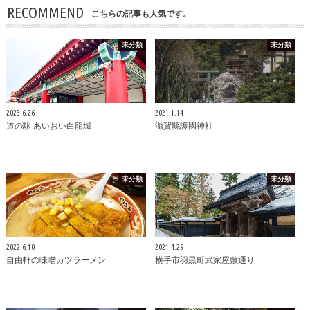
RECOMMEND
こちらの記事も人気です。
未分類
未分類
2023.6.26
2021.1.14
道の駅 あいおい白龍城
滋賀縣護國神社
未分類
未分類
2022.6.10
2021.4.29
自由軒の味噌カツラーメン
横手市羽黒町武家屋敷通り