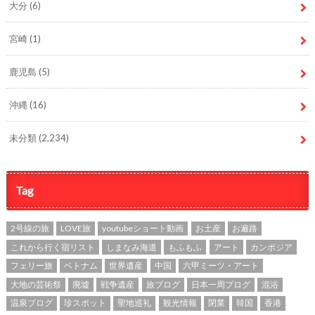
大分
(6)
宮崎
(1)
鹿児島
(5)
沖縄
(16)
未分類
(2,234)
Tag
2号線の旅
LOVE旅
youtubeショート動画
お土産
お遍路
これから行く宿リスト
しまなみ海道
もふもふ
アート
カンボジア
フェリー旅
ベトナム
世界遺産
中国
六甲ミーツ・アート
大地の芸術祭
廃墟
戦争遺産
旅ブログ
日本一周ブログ
混浴
温泉ブログ
珍スポット
聖地巡礼
観光情報
閉業
韓国
香港