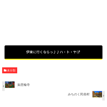
伊東に行くならっ♪♪ハ・ト・ヤ
未分類
如意輪寺
みちのく民俗村