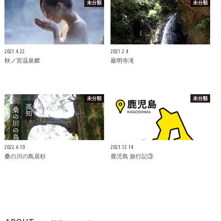
未分類
未分類
2021.4.22
2021.2.4
秋ノ宮温泉郷
最明寺滝
未分類
未分類
2022.6.10
2023.12.14
桑の川の鳥居杉
鹿児島 旅行記③