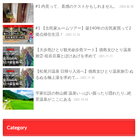
#1 内見って、直感のテストかもしれません。
2026.02.05
#1 【古民家ルームツアー】築140年の古民家買って2
拠点移住生活！
2025.12.26
【大歩危ひとり観光@歩危マート】徳島女ひとり温泉
旅② 祖谷豆腐とぼけあげを求めて
2025.11.11
【松尾川温泉 日帰り入浴へ】徳島女ひとり温泉旅① ぬ
るぬる極上湯を求めて…
2025.11.04
平家伝説の秋山郷 温泉いっぱい掘ったり隠れたり…絶
景温泉がここにある
2025.10.30
Category