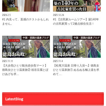
2026.2.5
2025.12.26
#1 内見って、直感のテストかもしれ
#1 【古民家ルームツアー】築140年
ません。
の古民家買って2拠点移住生活！
中国・四国の温泉ブログ
中国・四国の温泉ブログ
2025.11.11
2025.11.4
【大歩危ひとり観光@歩危マート】
【松尾川温泉 日帰り入浴へ】徳島女
徳島女ひとり温泉旅② 祖谷豆腐とぼ
ひとり温泉旅① ぬるぬる極上湯を求
けあげを求…
めて…
LatestBlog