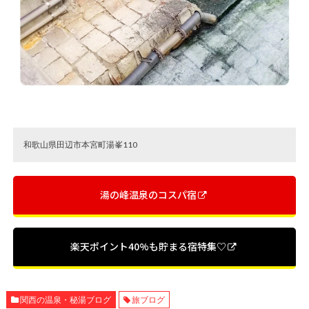
和歌山県田辺市本宮町湯峯110
湯の峰温泉のコスパ宿
楽天ポイント40%も貯まる宿特集♡
関西の温泉・秘湯ブログ
旅ブログ