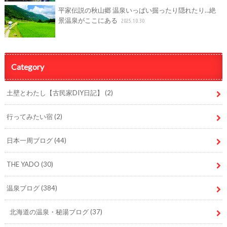
平家伝説の秋山郷 温泉いっぱい掘ったり隠れたり…絶
景温泉がここにある
2025.10.30
Category
土壁とわたし【古民家DIY日記】
(2)
行ってみたい宿
(2)
日本一周ブログ
(44)
THE YADO
(30)
温泉ブログ
(384)
北海道の温泉・秘湯ブログ
(37)