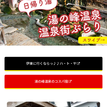
伊東に行くならっ♪♪ハ・ト・ヤ
湯の峰温泉のコスパ宿