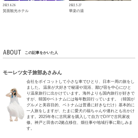
2023.6.26
2022.5.27
箕面観光ホテル
華楽の湯
ABOUT
この記事をかいた人
モーレツ女子旅部あさみん
会社をボイコットして小さな車でひとり、日本一周の旅をし
ました。 温泉が大好きで秘湯や混浴、鄙び宿を中心にひと
り温泉旅行に出かけています。海外よりも国内旅行が好きで
すが、韓国やベトナムには毎年数回行っています。（韓国が
グルメと美容目的、ベトナムは普通に好きなだけ）基本的に
一人旅をしますが、たまに愛犬の福ちゃんや連れとも出かけ
ます。2025年冬に古民家を購入して自力でDIYで古民家改
修。神戸と田舎の2拠点移住、畑仕事や地域行事に勤しみま
す。