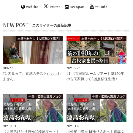
WebSite
Twitter
Instagram
YouTube
NEW POST
このライターの最新記事
土壁とわたし【古民家DIY日記】
土壁とわたし【古民家DIY日記】
2026.2.5
2025.12.26
#1 内見って、直感のテストかもしれ
#1 【古民家ルームツアー】築140年
ません。
の古民家買って2拠点移住生活！
中国・四国の温泉ブログ
中国・四国の温泉ブログ
2025.11.11
2025.11.4
【大歩危ひとり観光@歩危マート】
【松尾川温泉 日帰り入浴へ】徳島女