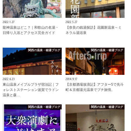
2022.1.27
2022.5.27
龍神温泉はどこ？｜和歌山の名湯・
【奈良の銭湯探訪】花園新温泉～ミ
日帰り入浴とアクセス完全ガイド
ネラル湯浴泉
関西の温泉・秘湯ブログ
関西の温泉・秘湯ブログ
2022.6.23
2014.9.17
東山温泉メイプルプラザ宿泊記｜フ
【京都酒場放浪記】アフター5で先斗
ォレストステーション波賀でラドン
町＆京都湯元温泉でプチ旅情。
温泉と森…
関西の温泉・秘湯ブログ
関西の温泉・秘湯ブログ