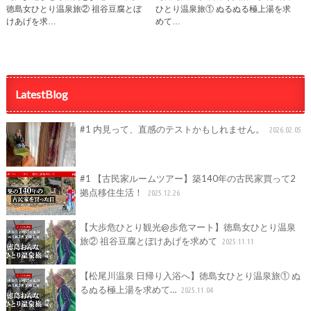
徳島女ひとり温泉旅② 祖谷豆腐とぼ
ひとり温泉旅① ぬるぬる極上湯を求
けあげを求…
めて…
LatestBlog
#1 内見って、直感のテストかもしれません。
2026.02.05
#1 【古民家ルームツアー】築140年の古民家買って2
拠点移住生活！
2025.12.26
【大歩危ひとり観光@歩危マート】徳島女ひとり温泉
旅② 祖谷豆腐とぼけあげを求めて
2025.11.11
【松尾川温泉 日帰り入浴へ】徳島女ひとり温泉旅① ぬ
るぬる極上湯を求めて…
2025.11.04