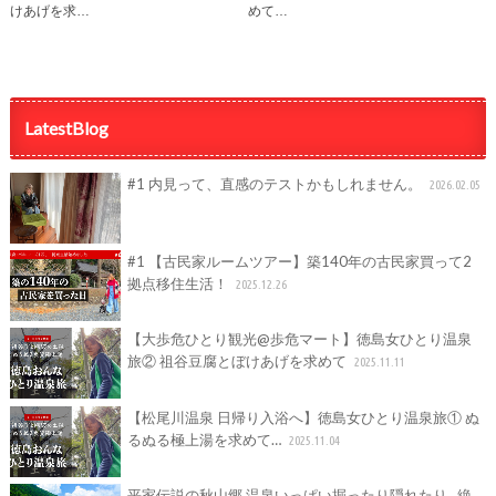
けあげを求…
めて…
LatestBlog
#1 内見って、直感のテストかもしれません。
2026.02.05
#1 【古民家ルームツアー】築140年の古民家買って2
拠点移住生活！
2025.12.26
【大歩危ひとり観光@歩危マート】徳島女ひとり温泉
旅② 祖谷豆腐とぼけあげを求めて
2025.11.11
【松尾川温泉 日帰り入浴へ】徳島女ひとり温泉旅① ぬ
るぬる極上湯を求めて…
2025.11.04
平家伝説の秋山郷 温泉いっぱい掘ったり隠れたり…絶