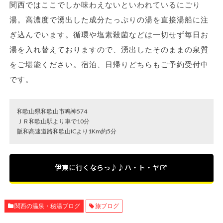
関西ではここでしか味わえないといわれているにごり
湯。高濃度で湧出した成分たっぷりの湯を直接湯船に注
ぎ込んでいます。循環や塩素殺菌などは一切せず毎日お
湯を入れ替えておりますので、湧出したそのままの泉質
をご堪能ください。宿泊、日帰りどちらもご予約受付中
です。
和歌山県和歌山市鳴神574
ＪＲ和歌山駅より車で10分
阪和高速道路和歌山ICより1Km約5分
伊東に行くならっ♪♪ハ・ト・ヤ
関西の温泉・秘湯ブログ
旅ブログ