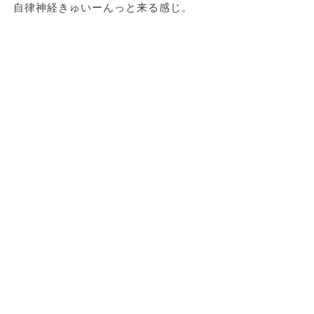
自律神経きゅいーんっと来る感じ。