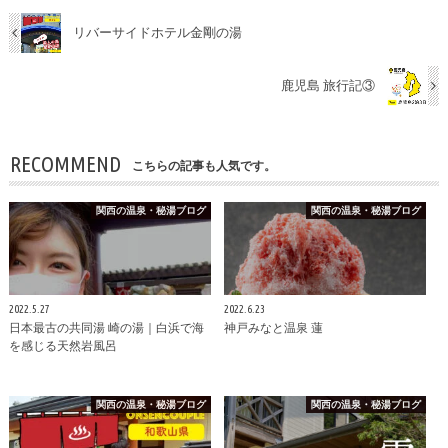
リバーサイドホテル金剛の湯
鹿児島 旅行記③
RECOMMEND
こちらの記事も人気です。
関西の温泉・秘湯ブログ
関西の温泉・秘湯ブログ
2022.5.27
2022.6.23
日本最古の共同湯 崎の湯｜白浜で海
神戸みなと温泉 蓮
を感じる天然岩風呂
関西の温泉・秘湯ブログ
関西の温泉・秘湯ブログ