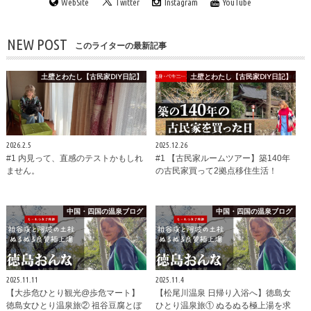
WebSite
Twitter
Instagram
YouTube
NEW POST
このライターの最新記事
土壁とわたし【古民家DIY日記】
土壁とわたし【古民家DIY日記】
2026.2.5
2025.12.26
#1 内見って、直感のテストかもしれ
#1 【古民家ルームツアー】築140年
ません。
の古民家買って2拠点移住生活！
中国・四国の温泉ブログ
中国・四国の温泉ブログ
2025.11.11
2025.11.4
【大歩危ひとり観光@歩危マート】
【松尾川温泉 日帰り入浴へ】徳島女
徳島女ひとり温泉旅② 祖谷豆腐とぼ
ひとり温泉旅① ぬるぬる極上湯を求