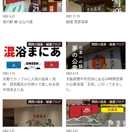
2022.6.22
2021.11.19
道の駅 椿 はなの湯
秘湯 雪彦温泉
関西の温泉・秘湯ブログ
関西の温泉・秘湯ブログ
2023.3.16
2022.6.14
京都でカップルに人気の温泉｜混
大阪府豊中市庄内にある24時間営業
浴・貸切風呂が日帰りで楽しめる宿
の公衆浴場「五色」に行ってきまし
＠混浴まにあ
た。
関西の温泉・秘湯ブログ
関西の温泉・秘湯ブログ
2022.5.27
2022.6.21