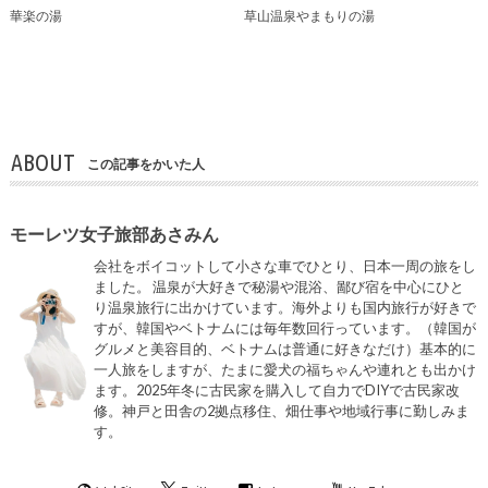
華楽の湯
草山温泉やまもりの湯
ABOUT
この記事をかいた人
モーレツ女子旅部あさみん
会社をボイコットして小さな車でひとり、日本一周の旅をし
ました。 温泉が大好きで秘湯や混浴、鄙び宿を中心にひと
り温泉旅行に出かけています。海外よりも国内旅行が好きで
すが、韓国やベトナムには毎年数回行っています。（韓国が
グルメと美容目的、ベトナムは普通に好きなだけ）基本的に
一人旅をしますが、たまに愛犬の福ちゃんや連れとも出かけ
ます。2025年冬に古民家を購入して自力でDIYで古民家改
修。神戸と田舎の2拠点移住、畑仕事や地域行事に勤しみま
す。