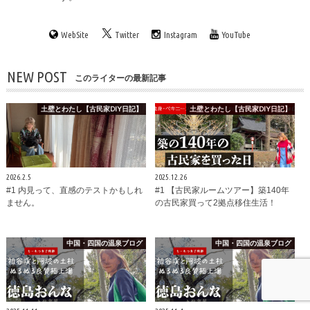
WebSite
Twitter
Instagram
YouTube
NEW POST
このライターの最新記事
土壁とわたし【古民家DIY日記】
土壁とわたし【古民家DIY日記】
2026.2.5
2025.12.26
#1 内見って、直感のテストかもしれ
#1 【古民家ルームツアー】築140年
ません。
の古民家買って2拠点移住生活！
中国・四国の温泉ブログ
中国・四国の温泉ブログ