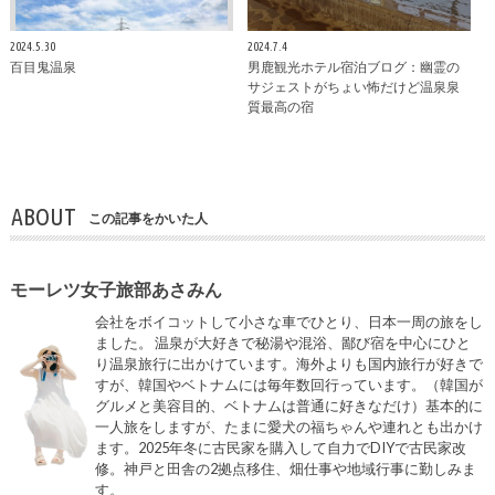
2024.5.30
2024.7.4
百目鬼温泉
男鹿観光ホテル宿泊ブログ：幽霊の
サジェストがちょい怖だけど温泉泉
質最高の宿
ABOUT
この記事をかいた人
モーレツ女子旅部あさみん
会社をボイコットして小さな車でひとり、日本一周の旅をし
ました。 温泉が大好きで秘湯や混浴、鄙び宿を中心にひと
り温泉旅行に出かけています。海外よりも国内旅行が好きで
すが、韓国やベトナムには毎年数回行っています。（韓国が
グルメと美容目的、ベトナムは普通に好きなだけ）基本的に
一人旅をしますが、たまに愛犬の福ちゃんや連れとも出かけ
ます。2025年冬に古民家を購入して自力でDIYで古民家改
修。神戸と田舎の2拠点移住、畑仕事や地域行事に勤しみま
す。