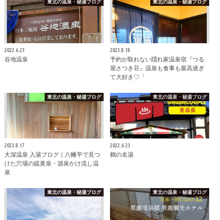
東北の温泉・秘湯ブログ
東北の温泉・秘湯ブログ
2022.6.23
2023.8.18
谷地温泉
予約が取れない隠れ家温泉宿『つる
屋さつき荘』温泉も食事も最高過ぎ
て大好き♡「
東北の温泉・秘湯ブログ
東北の温泉・秘湯ブログ
2023.8.17
2022.6.23
大深温泉 入湯ブログ｜八幡平で見つ
鶴の名湯
けた穴場の硫黄泉・源泉かけ流し温
泉
東北の温泉・秘湯ブログ
東北の温泉・秘湯ブログ