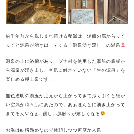
約千年前から親しまれ続ける秘湯は、湯船の底からぷく
ぷくと源泉が湧き出してくる「源泉湧き流し」の温泉
源泉の上に浴槽があり、ブナ材を使用した湯船の底板か
ら源泉が湧き出し、空気に触れていない「生の源泉」を
楽しめる極上泉です！
無色透明の湯玉が足元から上がってきてぷくぷくと細か
い空気が時々肌にあたので、あぁほんとに湧き上がって
きてるんやなぁ…優しい肌触りが嬉しくなる
お湯は結構熱めなので休憩しつつ何度か入泉。