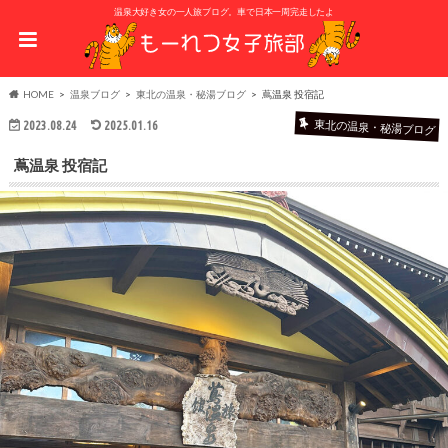
温泉大好き女の一人旅ブログ。車で日本一周完走したよ
HOME
温泉ブログ
東北の温泉・秘湯ブログ
蔦温泉 投宿記
東北の温泉・秘湯ブログ
2023.08.24
2025.01.16
蔦温泉 投宿記