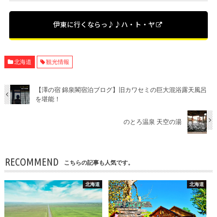
伊東に行くならっ♪♪ハ・ト・ヤ
北海道
観光情報
【澤の宿 錦泉閣宿泊ブログ】旧カワセミの巨大混浴露天風呂
を堪能！
のとろ温泉 天空の湯
RECOMMEND
こちらの記事も人気です。
北海道
北海道