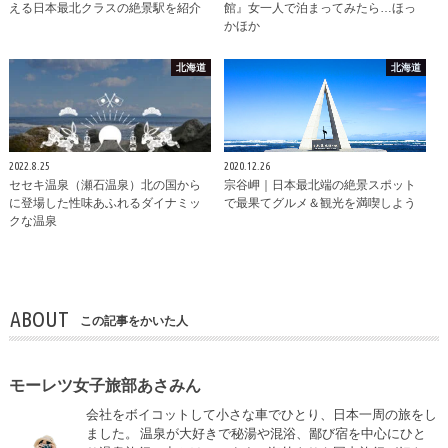
える日本最北クラスの絶景駅を紹介
館』女一人で泊まってみたら…ほっ
かほか
北海道
北海道
2022.8.25
2020.12.26
セセキ温泉（瀬石温泉）北の国から
宗谷岬｜日本最北端の絶景スポット
に登場した性味あふれるダイナミッ
で最果てグルメ＆観光を満喫しよう
クな温泉
ABOUT
この記事をかいた人
モーレツ女子旅部あさみん
会社をボイコットして小さな車でひとり、日本一周の旅をし
ました。 温泉が大好きで秘湯や混浴、鄙び宿を中心にひと