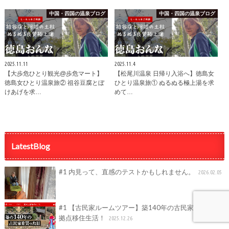
中国・四国の温泉ブログ
中国・四国の温泉ブログ
2025.11.11
2025.11.4
【大歩危ひとり観光@歩危マート】
【松尾川温泉 日帰り入浴へ】徳島女
徳島女ひとり温泉旅② 祖谷豆腐とぼ
ひとり温泉旅① ぬるぬる極上湯を求
けあげを求…
めて…
LatestBlog
#1 内見って、直感のテストかもしれません。
2026.02.05
#1 【古民家ルームツアー】築140年の古民家買って2
拠点移住生活！
2025.12.26