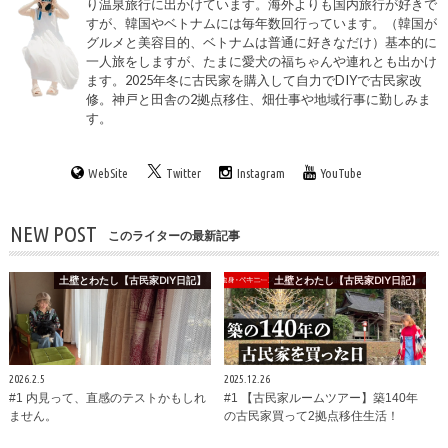
り温泉旅行に出かけています。海外よりも国内旅行が好きで
すが、韓国やベトナムには毎年数回行っています。（韓国が
グルメと美容目的、ベトナムは普通に好きなだけ）基本的に
一人旅をしますが、たまに愛犬の福ちゃんや連れとも出かけ
ます。2025年冬に古民家を購入して自力でDIYで古民家改
修。神戸と田舎の2拠点移住、畑仕事や地域行事に勤しみま
す。
WebSite
Twitter
Instagram
YouTube
NEW POST
このライターの最新記事
土壁とわたし【古民家DIY日記】
土壁とわたし【古民家DIY日記】
2026.2.5
2025.12.26
#1 内見って、直感のテストかもしれ
#1 【古民家ルームツアー】築140年
ません。
の古民家買って2拠点移住生活！