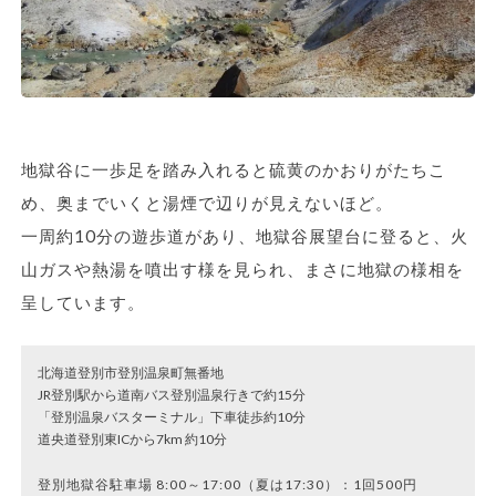
地獄谷に一歩足を踏み入れると硫黄のかおりがたちこ
め、奥までいくと湯煙で辺りが見えないほど。
一周約10分の遊歩道があり、地獄谷展望台に登ると、火
山ガスや熱湯を噴出す様を見られ、まさに地獄の様相を
呈しています。
北海道登別市登別温泉町無番地
JR登別駅から道南バス登別温泉行きで約15分
「登別温泉バスターミナル」下車徒歩約10分
道央道登別東ICから7km 約10分
登別地獄谷駐車場 8:00～17:00（夏は17:30）：1回500円