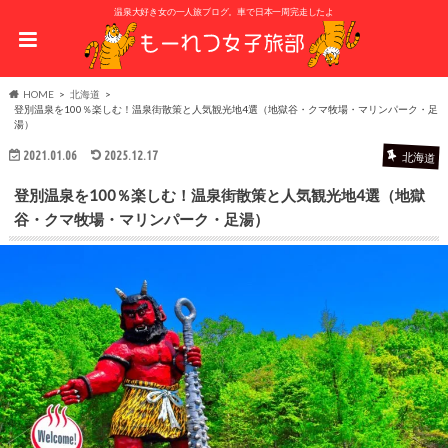
温泉大好き女の一人旅ブログ。車で日本一周完走したよ
HOME
北海道
登別温泉を100％楽しむ！温泉街散策と人気観光地4選（地獄谷・クマ牧場・マリンパーク・足
湯）
2021.01.06
2025.12.17
北海道
登別温泉を100％楽しむ！温泉街散策と人気観光地4選（地獄
谷・クマ牧場・マリンパーク・足湯）