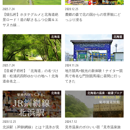
2025.7.24
2020.12.25
【猿払村】ホタテグルメと北海道絶
麓郷の森で北の国からの世界観にど
景ロード！道の駅さるふつ公園＆エ
っぷり浸る
サヌカ線…
北海道
北海道
2025.7.24
2024.11.26
【音威子府村】「北海道」の名づけ
地方競馬×観光の新体験！ナイター競
親・松浦武四郎ゆかりの地へ！北海
馬で有名な門別競馬場に昼間に行っ
道命名之…
てきた
北海道
北海道の温泉・秘湯ブログ
2020.12.25
2024.7.12
北浜駅（JR釧網線）とは？流氷が見
見市温泉のボロいい宿『見市温泉旅