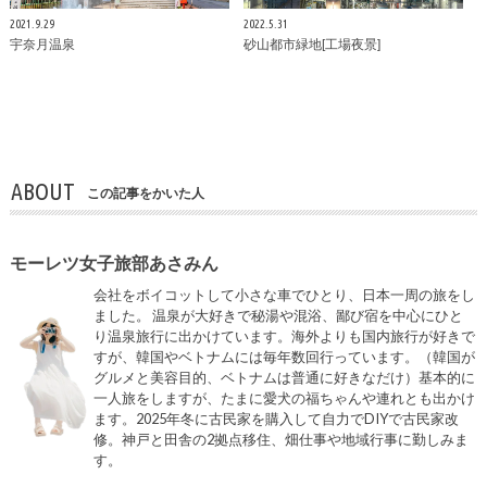
2021.9.29
2022.5.31
宇奈月温泉
砂山都市緑地[工場夜景]
ABOUT
この記事をかいた人
モーレツ女子旅部あさみん
会社をボイコットして小さな車でひとり、日本一周の旅をし
ました。 温泉が大好きで秘湯や混浴、鄙び宿を中心にひと
り温泉旅行に出かけています。海外よりも国内旅行が好きで
すが、韓国やベトナムには毎年数回行っています。（韓国が
グルメと美容目的、ベトナムは普通に好きなだけ）基本的に
一人旅をしますが、たまに愛犬の福ちゃんや連れとも出かけ
ます。2025年冬に古民家を購入して自力でDIYで古民家改
修。神戸と田舎の2拠点移住、畑仕事や地域行事に勤しみま
す。