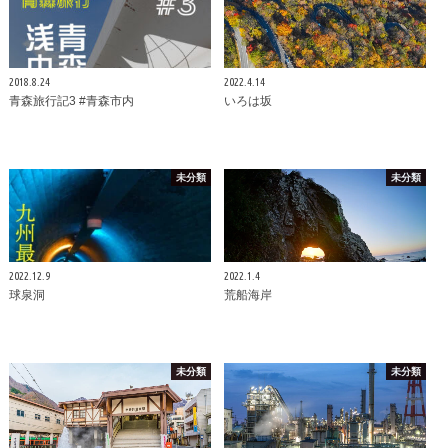
2018.8.24
2022.4.14
青森旅行記3 #青森市内
いろは坂
未分類
未分類
2022.12.9
2022.1.4
球泉洞
荒船海岸
未分類
未分類