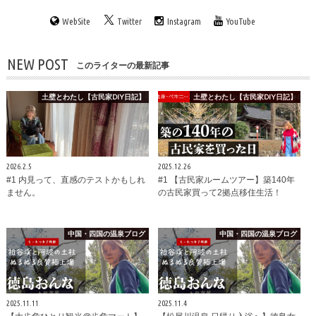
WebSite
Twitter
Instagram
YouTube
NEW POST
このライターの最新記事
土壁とわたし【古民家DIY日記】
土壁とわたし【古民家DIY日記】
2026.2.5
2025.12.26
#1 内見って、直感のテストかもしれ
#1 【古民家ルームツアー】築140年
ません。
の古民家買って2拠点移住生活！
中国・四国の温泉ブログ
中国・四国の温泉ブログ
2025.11.11
2025.11.4