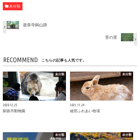
未分類
遊泉寺銅山跡
苔の里
RECOMMEND
こちらの記事も人気です。
未分類
未分類
2020.12.25
2021.11.24
釧路市動物園
綾部ふれあい牧場
未分類
未分類