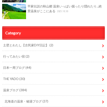
平家伝説の秋山郷 温泉いっぱい掘ったり隠れたり…絶
景温泉がここにある
2025.10.30
Category
土壁とわたし【古民家DIY日記】
(2)
行ってみたい宿
(2)
日本一周ブログ
(44)
THE YADO
(30)
温泉ブログ
(384)
北海道の温泉・秘湯ブログ
(37)