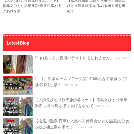
【大歩危ひとり観光@歩危マート】
【松尾川温泉 日帰り入浴へ】徳島女
徳島女ひとり温泉旅② 祖谷豆腐とぼ
ひとり温泉旅① ぬるぬる極上湯を求
けあげを求…
めて…
LatestBlog
#1 内見って、直感のテストかもしれません。
2026.02.05
#1 【古民家ルームツアー】築140年の古民家買って2
拠点移住生活！
2025.12.26
【大歩危ひとり観光@歩危マート】徳島女ひとり温泉
旅② 祖谷豆腐とぼけあげを求めて
2025.11.11
【松尾川温泉 日帰り入浴へ】徳島女ひとり温泉旅① ぬ
るぬる極上湯を求めて…
2025.11.04