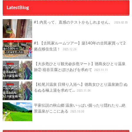
LatestBlog
#1 内見って、直感のテストかもしれません。
2026.02.05
#1 【古民家ルームツアー】築140年の古民家買って2
拠点移住生活！
2025.12.26
【大歩危ひとり観光@歩危マート】徳島女ひとり温泉
旅② 祖谷豆腐とぼけあげを求めて
2025.11.11
【松尾川温泉 日帰り入浴へ】徳島女ひとり温泉旅① ぬ
るぬる極上湯を求めて…
2025.11.04
平家伝説の秋山郷 温泉いっぱい掘ったり隠れたり…絶
景温泉がここにある
2025.10.30