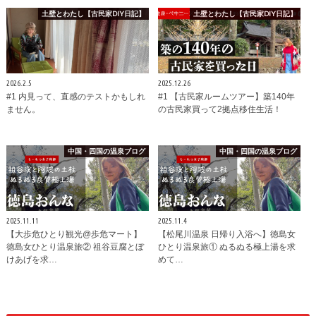
土壁とわたし【古民家DIY日記】
土壁とわたし【古民家DIY日記】
2026.2.5
2025.12.26
#1 内見って、直感のテストかもしれ
#1 【古民家ルームツアー】築140年
ません。
の古民家買って2拠点移住生活！
中国・四国の温泉ブログ
中国・四国の温泉ブログ
2025.11.11
2025.11.4
【大歩危ひとり観光@歩危マート】
【松尾川温泉 日帰り入浴へ】徳島女
徳島女ひとり温泉旅② 祖谷豆腐とぼ
ひとり温泉旅① ぬるぬる極上湯を求
けあげを求…
めて…