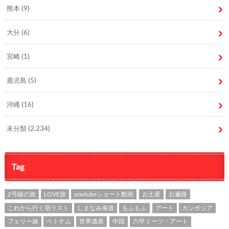
熊本
(9)
大分
(6)
宮崎
(1)
鹿児島
(5)
沖縄
(16)
未分類
(2,234)
Tag
2号線の旅
LOVE旅
youtubeショート動画
お土産
お遍路
これから行く宿リスト
しまなみ海道
もふもふ
アート
カンボジア
フェリー旅
ベトナム
世界遺産
中国
六甲ミーツ・アート