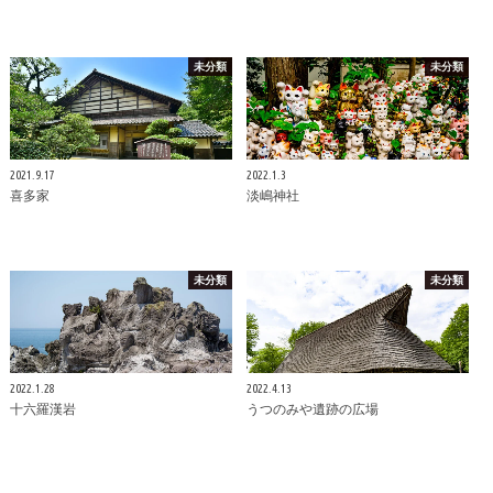
未分類
未分類
2021.9.17
2022.1.3
喜多家
淡嶋神社
未分類
未分類
2022.1.28
2022.4.13
十六羅漢岩
うつのみや遺跡の広場