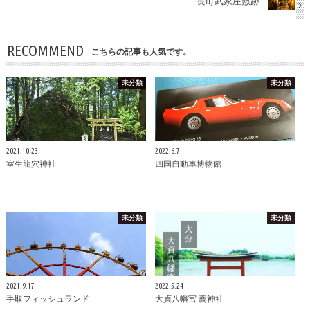
長町武家屋敷跡
RECOMMEND
こちらの記事も人気です。
未分類
未分類
2021.10.23
2022.6.7
室生龍穴神社
四国自動車博物館
未分類
未分類
2021.9.17
2022.5.24
手取フィッシュランド
大貞八幡宮 薦神社