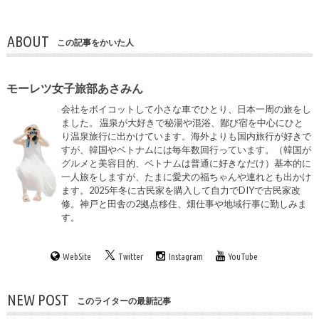
ABOUT
この記事をかいた人
モーレツ女子旅部あさみん
会社をボイコットして小さな車でひとり、日本一周の旅をし
ました。 温泉が大好きで秘湯や混浴、鄙び宿を中心にひと
り温泉旅行に出かけています。海外よりも国内旅行が好きで
すが、韓国やベトナムには毎年数回行っています。（韓国が
グルメと美容目的、ベトナムは普通に好きなだけ）基本的に
一人旅をしますが、たまに愛犬の福ちゃんや連れとも出かけ
ます。2025年冬に古民家を購入して自力でDIYで古民家改
修。神戸と田舎の2拠点移住、畑仕事や地域行事に勤しみま
す。
WebSite
Twitter
Instagram
YouTube
NEW POST
このライターの最新記事