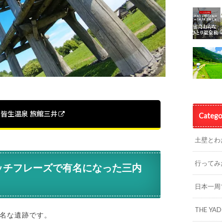
皆生温泉 旅館三井
Catego
土壁とわ
行ってみ
ッチフレーズで有名になった三内
日本一周
THE YA
名な遺跡です。