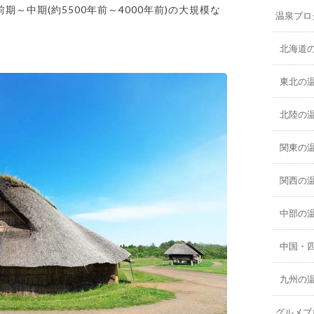
～中期(約5500年前～4000年前)の大規模な
温泉ブロ
北海道
東北の
北陸の
関東の
関西の
中部の
中国・
九州の
グルメブ