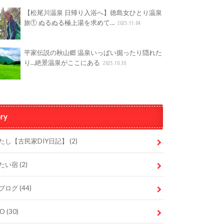
【松尾川温泉 日帰り入浴へ】徳島女ひとり温泉
旅① ぬるぬる極上湯を求めて…
2025.11.04
平家伝説の秋山郷 温泉いっぱい掘ったり隠れた
り…絶景温泉がここにある
2025.10.30
ry
たし【古民家DIY日記】
(2)
たい宿
(2)
ブログ
(44)
DO
(30)