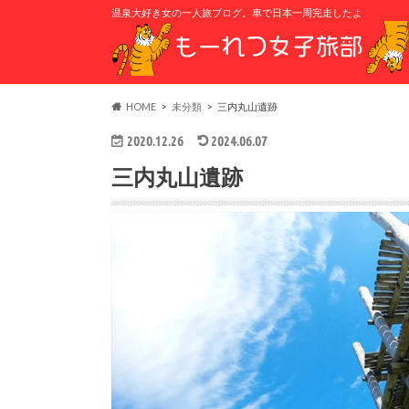
温泉大好き女の一人旅ブログ。車で日本一周完走したよ
HOME
未分類
三内丸山遺跡
2020.12.26
2024.06.07
三内丸山遺跡