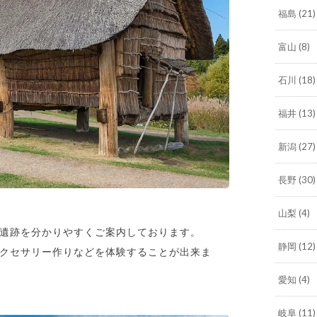
福島
(21)
富山
(8)
石川
(18)
福井
(13)
新潟
(27)
長野
(30)
山梨
(4)
遺跡を分かりやすくご案内しております。
静岡
(12)
クセサリー作りなどを体験することが出来ま
愛知
(4)
岐阜
(11)