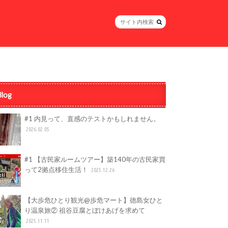
Blog
#1 内見って、直感のテストかもしれません。
2026.02.05
#1 【古民家ルームツアー】築140年の古民家買
って2拠点移住生活！
2025.12.26
【大歩危ひとり観光@歩危マート】徳島女ひと
り温泉旅② 祖谷豆腐とぼけあげを求めて
2025.11.11