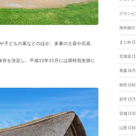
グランピ
海外旅行
まとめ
(1
や子どもの墓などのほか、多量の土器や石器、
北海道
(1
存を決定し、平成12年11月には国特別史跡に
青森
(67)
秋田
(26)
岩手
(37)
宮城
(13)
山形
(16)