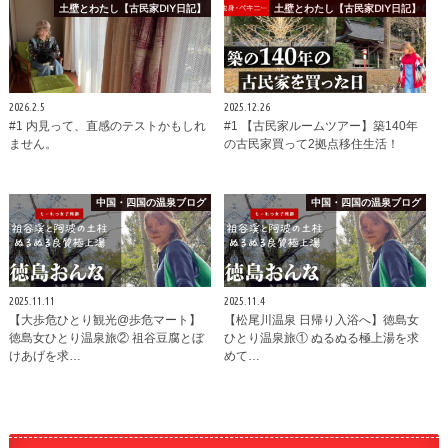
土壁とわたし【古民家DIY日記】
土壁とわたし【古民家DIY日記】
2026.2.5
2025.12.26
#1 内見って、直感のテストかもしれ
#1 【古民家ルームツアー】築140年
ません。
の古民家買って2拠点移住生活！
中国・四国の温泉ブログ
中国・四国の温泉ブログ
2025.11.11
2025.11.4
【大歩危ひとり観光@歩危マート】
【松尾川温泉 日帰り入浴へ】徳島女
徳島女ひとり温泉旅② 祖谷豆腐とぼ
ひとり温泉旅① ぬるぬる極上湯を求
けあげを求…
めて…