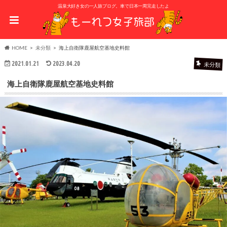
温泉大好き女の一人旅ブログ。車で日本一周完走したよ
HOME
未分類
海上自衛隊鹿屋航空基地史料館
2021.01.21
2023.04.20
未分類
海上自衛隊鹿屋航空基地史料館