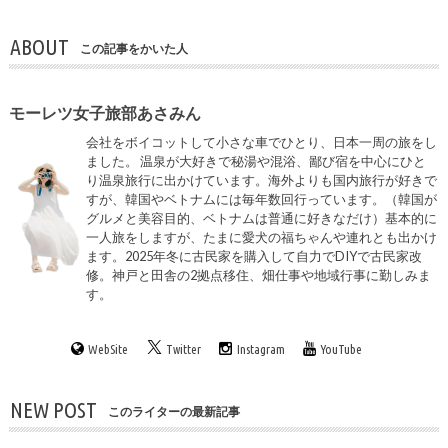
ABOUT
この記事をかいた人
モーレツ女子旅部あさみん
会社をボイコットして小さな車でひとり、日本一周の旅をし
ました。 温泉が大好きで秘湯や混浴、鄙び宿を中心にひと
り温泉旅行に出かけています。海外よりも国内旅行が好きで
すが、韓国やベトナムには毎年数回行っています。（韓国が
グルメと美容目的、ベトナムは普通に好きなだけ）基本的に
一人旅をしますが、たまに愛犬の福ちゃんや連れとも出かけ
ます。2025年冬に古民家を購入して自力でDIYで古民家改
修。神戸と田舎の2拠点移住、畑仕事や地域行事に勤しみま
す。
WebSite
Twitter
Instagram
YouTube
NEW POST
このライターの最新記事