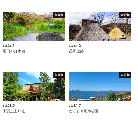
未分類
未分類
2022.2.3
2022.4.28
堺田の分水嶺
星野遺跡
未分類
未分類
2022.1.27
2021.1.21
出羽三山神社
ながしま風車公園