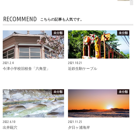
RECOMMEND
こちらの記事も人気です。
未分類
未分類
2021.2.4
2021.10.21
今津小学校旧校舎「六角堂」
近鉄生駒ケーブル
未分類
未分類
2022.6.10
2021.11.25
出井甌穴
夕日ヶ浦海岸