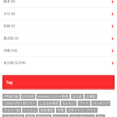
熊本
(9)
大分
(6)
宮崎
(1)
鹿児島
(5)
沖縄
(16)
未分類
(2,234)
Tag
2号線の旅
LOVE旅
youtubeショート動画
お土産
お遍路
これから行く宿リスト
しまなみ海道
もふもふ
アート
カンボジア
フェリー旅
ベトナム
世界遺産
中国
六甲ミーツ・アート
大地の芸術祭
廃墟
戦争遺産
旅ブログ
日本一周ブログ
混浴