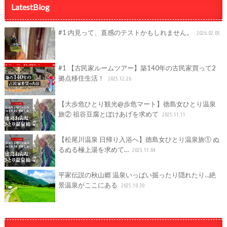
LatestBlog
#1 内見って、直感のテストかもしれません。
2026.02.05
#1 【古民家ルームツアー】築140年の古民家買って2
拠点移住生活！
2025.12.26
【大歩危ひとり観光@歩危マート】徳島女ひとり温泉
旅② 祖谷豆腐とぼけあげを求めて
2025.11.11
【松尾川温泉 日帰り入浴へ】徳島女ひとり温泉旅① ぬ
るぬる極上湯を求めて…
2025.11.04
平家伝説の秋山郷 温泉いっぱい掘ったり隠れたり…絶
景温泉がここにある
2025.10.30