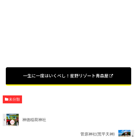
一生に一度はいくべし！星野リゾート青森屋
未分類
神徳稲荷神社
菅原神社(荒平天神)