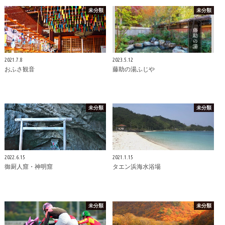
未分類
未分類
2021.7.8
2023.5.12
おふさ観音
藤助の湯ふじや
未分類
未分類
2022.6.15
2021.1.15
御厨人窟・神明窟
タエン浜海水浴場
未分類
未分類