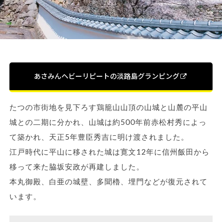
あさみんヘビーリピートの淡路島グランピング
たつの市街地を見下ろす鶏籠山山頂の山城と山麓の平山
城との二期に分かれ、山城は約500年前赤松村秀によっ
て築かれ、天正5年豊臣秀吉に明け渡されました。
江戸時代に平山に移された城は寛文12年に信州飯田から
移って来た脇坂安政が再建しました。
本丸御殿、白亜の城壁、多聞櫓、埋門などが復元されて
います。