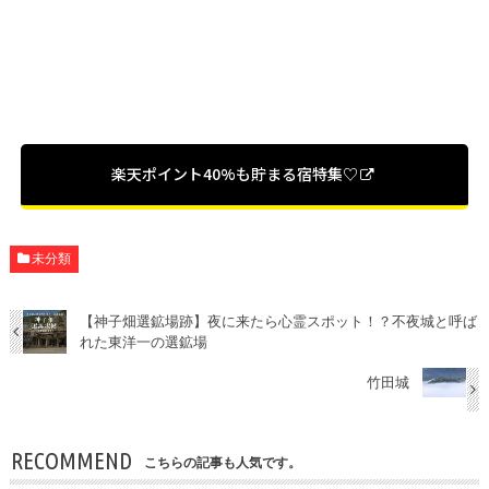
楽天ポイント40%も貯まる宿特集♡
未分類
【神子畑選鉱場跡】夜に来たら心霊スポット！？不夜城と呼ば
れた東洋一の選鉱場
竹田城
RECOMMEND
こちらの記事も人気です。