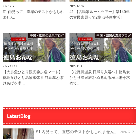
2026.2.5
2025.12.26
#1 内見って、直感のテストかもしれ
#1 【古民家ルームツアー】築140年
ません。
の古民家買って2拠点移住生活！
中国・四国の温泉ブログ
中国・四国の温泉ブログ
2025.11.11
2025.11.4
【大歩危ひとり観光@歩危マート】
【松尾川温泉 日帰り入浴へ】徳島女
徳島女ひとり温泉旅② 祖谷豆腐とぼ
ひとり温泉旅① ぬるぬる極上湯を求
けあげを求…
めて…
LatestBlog
#1 内見って、直感のテストかもしれません。
2026.02.05