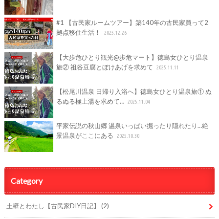
#1 【古民家ルームツアー】築140年の古民家買って2
拠点移住生活！
2025.12.26
【大歩危ひとり観光@歩危マート】徳島女ひとり温泉
旅② 祖谷豆腐とぼけあげを求めて
2025.11.11
【松尾川温泉 日帰り入浴へ】徳島女ひとり温泉旅① ぬ
るぬる極上湯を求めて…
2025.11.04
平家伝説の秋山郷 温泉いっぱい掘ったり隠れたり…絶
景温泉がここにある
2025.10.30
Category
土壁とわたし【古民家DIY日記】
(2)