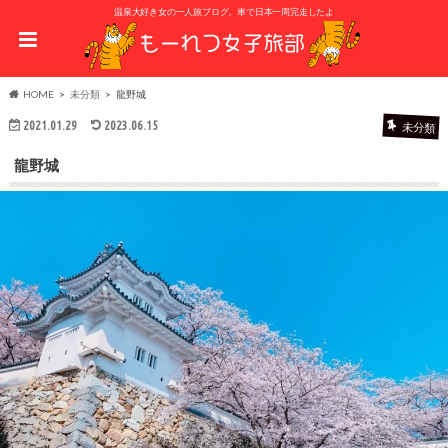
温泉大好き女の一人旅ブログ。車で日本一周完走したよ
HOME
未分類
龍野城
2021.01.29
2023.06.15
未分類
龍野城