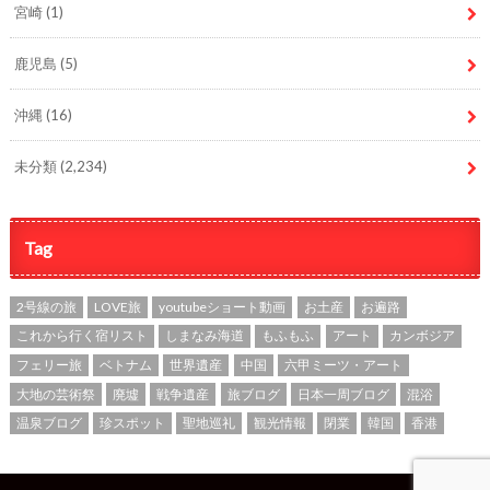
宮崎
(1)
鹿児島
(5)
沖縄
(16)
未分類
(2,234)
Tag
2号線の旅
LOVE旅
youtubeショート動画
お土産
お遍路
これから行く宿リスト
しまなみ海道
もふもふ
アート
カンボジア
フェリー旅
ベトナム
世界遺産
中国
六甲ミーツ・アート
大地の芸術祭
廃墟
戦争遺産
旅ブログ
日本一周ブログ
混浴
温泉ブログ
珍スポット
聖地巡礼
観光情報
閉業
韓国
香港