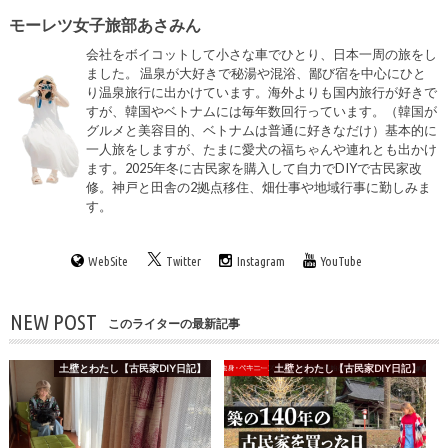
モーレツ女子旅部あさみん
会社をボイコットして小さな車でひとり、日本一周の旅をし
ました。 温泉が大好きで秘湯や混浴、鄙び宿を中心にひと
り温泉旅行に出かけています。海外よりも国内旅行が好きで
すが、韓国やベトナムには毎年数回行っています。（韓国が
グルメと美容目的、ベトナムは普通に好きなだけ）基本的に
一人旅をしますが、たまに愛犬の福ちゃんや連れとも出かけ
ます。2025年冬に古民家を購入して自力でDIYで古民家改
修。神戸と田舎の2拠点移住、畑仕事や地域行事に勤しみま
す。
WebSite
Twitter
Instagram
YouTube
NEW POST
このライターの最新記事
土壁とわたし【古民家DIY日記】
土壁とわたし【古民家DIY日記】