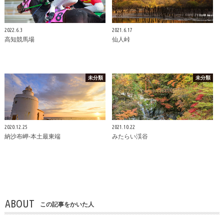
2022.6.3
2021.6.17
高知競馬場
仙人峠
未分類
未分類
2020.12.25
2021.10.22
納沙布岬-本土最東端
みたらい渓谷
ABOUT
この記事をかいた人