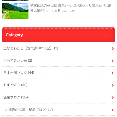
平家伝説の秋山郷 温泉いっぱい掘ったり隠れたり…絶
景温泉がここにある
2025.10.30
Category
土壁とわたし【古民家DIY日記】
(2)
行ってみたい宿
(2)
日本一周ブログ
(44)
THE YADO
(30)
温泉ブログ
(384)
北海道の温泉・秘湯ブログ
(37)