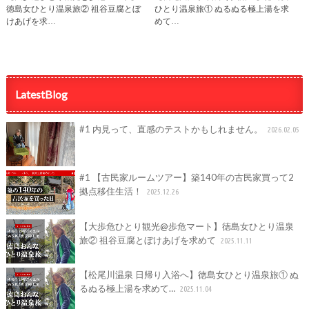
徳島女ひとり温泉旅② 祖谷豆腐とぼ
ひとり温泉旅① ぬるぬる極上湯を求
けあげを求…
めて…
LatestBlog
#1 内見って、直感のテストかもしれません。
2026.02.05
#1 【古民家ルームツアー】築140年の古民家買って2
拠点移住生活！
2025.12.26
【大歩危ひとり観光@歩危マート】徳島女ひとり温泉
旅② 祖谷豆腐とぼけあげを求めて
2025.11.11
【松尾川温泉 日帰り入浴へ】徳島女ひとり温泉旅① ぬ
るぬる極上湯を求めて…
2025.11.04