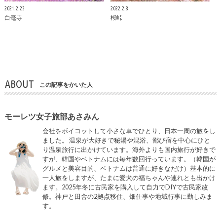
2021.2.23
2022.2.8
白毫寺
桜峠
ABOUT
この記事をかいた人
モーレツ女子旅部あさみん
会社をボイコットして小さな車でひとり、日本一周の旅をし
ました。 温泉が大好きで秘湯や混浴、鄙び宿を中心にひと
り温泉旅行に出かけています。海外よりも国内旅行が好きで
すが、韓国やベトナムには毎年数回行っています。（韓国が
グルメと美容目的、ベトナムは普通に好きなだけ）基本的に
一人旅をしますが、たまに愛犬の福ちゃんや連れとも出かけ
ます。2025年冬に古民家を購入して自力でDIYで古民家改
修。神戸と田舎の2拠点移住、畑仕事や地域行事に勤しみま
す。