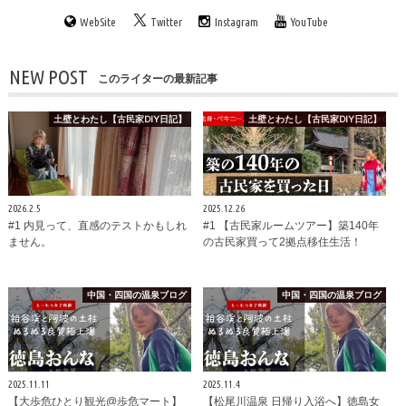
WebSite
Twitter
Instagram
YouTube
NEW POST
このライターの最新記事
土壁とわたし【古民家DIY日記】
土壁とわたし【古民家DIY日記】
2026.2.5
2025.12.26
#1 内見って、直感のテストかもしれ
#1 【古民家ルームツアー】築140年
ません。
の古民家買って2拠点移住生活！
中国・四国の温泉ブログ
中国・四国の温泉ブログ
2025.11.11
2025.11.4
【大歩危ひとり観光@歩危マート】
【松尾川温泉 日帰り入浴へ】徳島女