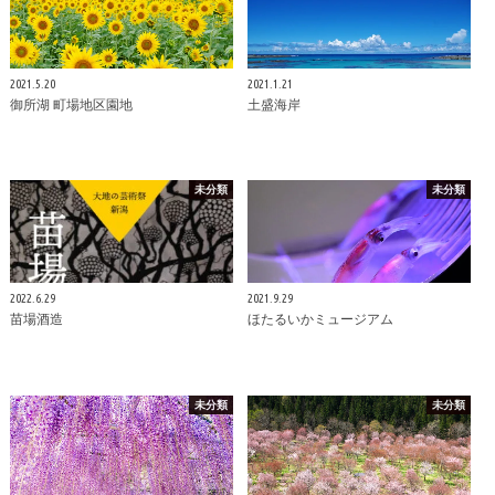
2021.5.20
2021.1.21
御所湖 町場地区園地
土盛海岸
未分類
未分類
2022.6.29
2021.9.29
苗場酒造
ほたるいかミュージアム
未分類
未分類