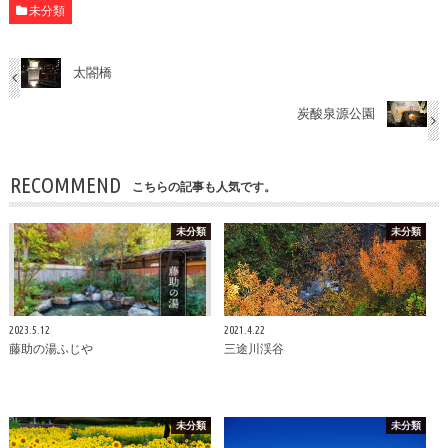
未分類
太閤橋
炭酸泉源公園
RECOMMEND
こちらの記事も人気です。
未分類
未分類
2023.5.12
2021.4.22
藤助の湯ふじや
三途川渓谷
未分類
未分類