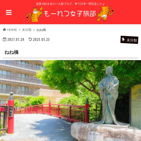
温泉大好き女の一人旅ブログ。車で日本一周完走したよ
HOME
未分類
ねね橋
2021.01.24
2023.05.23
未分類
ねね橋