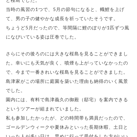
と桜島でした。
当時の風習の1つで、5月の節句になると、幟鯉を上げ
て、男の子の健やかな成長を祈っていたそうです。
ちょうど5月だったので、等間隔に鯉のぼりが1匹ずつ風
になびいている姿は圧巻でした。
さらにその後ろのには大きな桜島を見ることができまし
た。幸いにも天気が良く、噴煙も上がっていなかったの
で、今まで一番きれいな桜島を見ることができました。
島津家がこの場所に庭園を築いた理由も納得のいく風景
でした。
園内には、有料で島津義久の御殿（邸宅）を案内できる
というツアーが組まれていました。
私も参加したかったが、どの時間帯も満員だったので、
ゴールデンウィークや夏休みといった長期休暇、土日と
いった人が多い日は、早めに行って受付をした方がいい