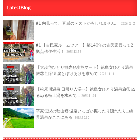
LatestBlog
#1 内見って、直感のテストかもしれません。
2026.02.05
#1 【古民家ルームツアー】築140年の古民家買って2
拠点移住生活！
2025.12.26
【大歩危ひとり観光@歩危マート】徳島女ひとり温泉
旅② 祖谷豆腐とぼけあげを求めて
2025.11.11
【松尾川温泉 日帰り入浴へ】徳島女ひとり温泉旅① ぬ
るぬる極上湯を求めて…
2025.11.04
平家伝説の秋山郷 温泉いっぱい掘ったり隠れたり…絶
景温泉がここにある
2025.10.30