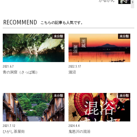
RECOMMEND
こちらの記事も人気です。
未分類
未分類
2021.6.7
2022.5.17
青の洞窟（さっぱ船）
涸沼
未分類
未分類
2021.7.12
2024.4.4
ひがし茶屋街
鬼怒川の混浴