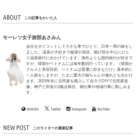
ABOUT
この記事をかいた人
モーレツ女子旅部あさみん
会社をボイコットして小さな車でひとり、日本一周の旅をし
ました。 温泉が大好きで秘湯や混浴、鄙び宿を中心にひと
り温泉旅行に出かけています。海外よりも国内旅行が好きで
すが、韓国やベトナムには毎年数回行っています。（韓国が
グルメと美容目的、ベトナムは普通に好きなだけ）基本的に
一人旅をしますが、たまに愛犬の福ちゃんや連れとも出かけ
ます。2025年冬に古民家を購入して自力でDIYで古民家改
修。神戸と田舎の2拠点移住、畑仕事や地域行事に勤しみま
す。
WebSite
Twitter
Instagram
YouTube
NEW POST
このライターの最新記事