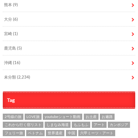
熊本
(9)
大分
(6)
宮崎
(1)
鹿児島
(5)
沖縄
(16)
未分類
(2,234)
Tag
2号線の旅
LOVE旅
youtubeショート動画
お土産
お遍路
これから行く宿リスト
しまなみ海道
もふもふ
アート
カンボジア
フェリー旅
ベトナム
世界遺産
中国
六甲ミーツ・アート