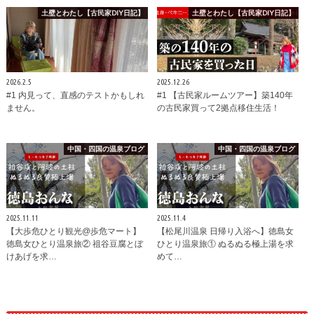
土壁とわたし【古民家DIY日記】
土壁とわたし【古民家DIY日記】
2026.2.5
2025.12.26
#1 内見って、直感のテストかもしれ
#1 【古民家ルームツアー】築140年
ません。
の古民家買って2拠点移住生活！
中国・四国の温泉ブログ
中国・四国の温泉ブログ
2025.11.11
2025.11.4
【大歩危ひとり観光@歩危マート】
【松尾川温泉 日帰り入浴へ】徳島女
徳島女ひとり温泉旅② 祖谷豆腐とぼ
ひとり温泉旅① ぬるぬる極上湯を求
けあげを求…
めて…