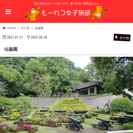
温泉大好き女の一人旅ブログ。車で日本一周完走したよ
HOME
未分類
仙巌園
2021.01.21
2023.04.20
未分類
仙巌園