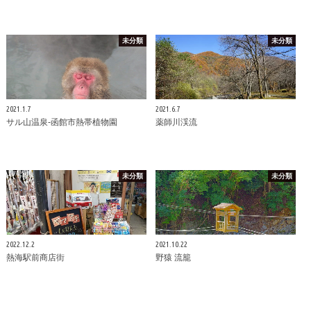
未分類
未分類
2021.1.7
2021.6.7
サル山温泉-函館市熱帯植物園
薬師川渓流
未分類
未分類
2022.12.2
2021.10.22
熱海駅前商店街
野猿 流籠