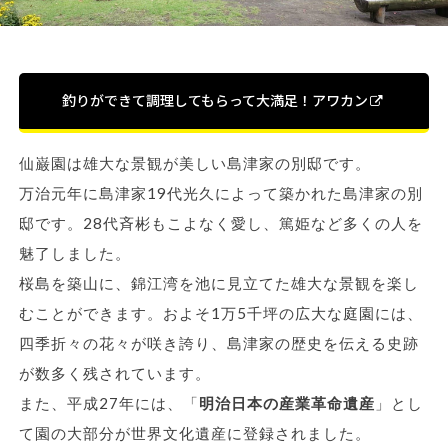
釣りができて調理してもらって大満足！アワカン
仙巌園は雄大な景観が美しい島津家の別邸です。
万治元年に島津家19代光久によって築かれた島津家の別
邸です。28代斉彬もこよなく愛し、篤姫など多くの人を
魅了しました。
桜島を築山に、錦江湾を池に見立てた雄大な景観を楽し
むことができます。およそ1万5千坪の広大な庭園には、
四季折々の花々が咲き誇り、島津家の歴史を伝える史跡
が数多く残されています。
また、平成27年には、「
明治日本の産業革命遺産
」とし
て園の大部分が世界文化遺産に登録されました。