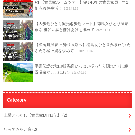
#1 【古民家ルームツアー】築140年の古民家買って2
拠点移住生活！
2025.12.26
【大歩危ひとり観光@歩危マート】徳島女ひとり温泉
旅② 祖谷豆腐とぼけあげを求めて
2025.11.11
【松尾川温泉 日帰り入浴へ】徳島女ひとり温泉旅① ぬ
るぬる極上湯を求めて…
2025.11.04
平家伝説の秋山郷 温泉いっぱい掘ったり隠れたり…絶
景温泉がここにある
2025.10.30
Category
土壁とわたし【古民家DIY日記】
(2)
行ってみたい宿
(2)