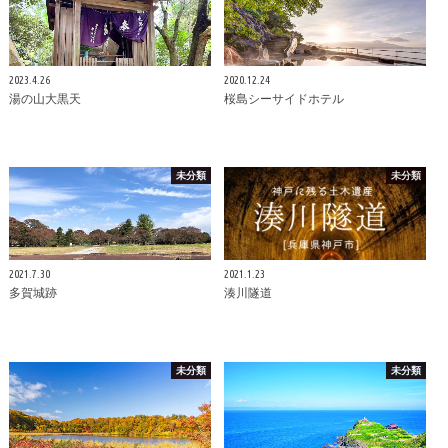
2023.4.26
2020.12.24
湯の山大黒天
桜島シーサイドホテル
未分類
未分類
2021.7.30
2021.1.23
多賀城跡
湊川隧道
未分類
未分類