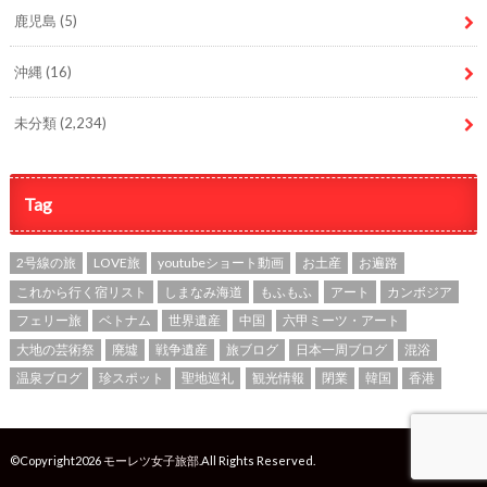
鹿児島
(5)
沖縄
(16)
未分類
(2,234)
Tag
2号線の旅
LOVE旅
youtubeショート動画
お土産
お遍路
これから行く宿リスト
しまなみ海道
もふもふ
アート
カンボジア
フェリー旅
ベトナム
世界遺産
中国
六甲ミーツ・アート
大地の芸術祭
廃墟
戦争遺産
旅ブログ
日本一周ブログ
混浴
温泉ブログ
珍スポット
聖地巡礼
観光情報
閉業
韓国
香港
©Copyright2026
モーレツ女子旅部
.All Rights Reserved.