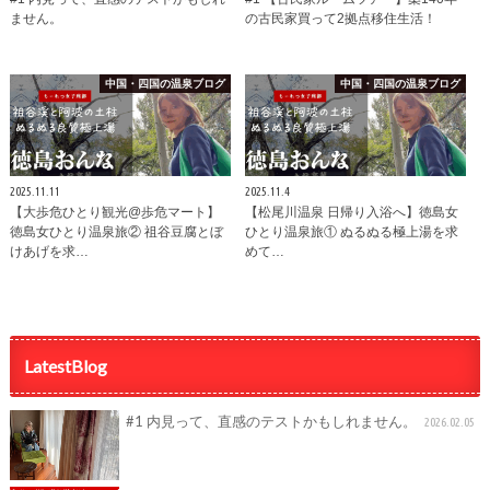
ません。
の古民家買って2拠点移住生活！
中国・四国の温泉ブログ
中国・四国の温泉ブログ
2025.11.11
2025.11.4
【大歩危ひとり観光@歩危マート】
【松尾川温泉 日帰り入浴へ】徳島女
徳島女ひとり温泉旅② 祖谷豆腐とぼ
ひとり温泉旅① ぬるぬる極上湯を求
けあげを求…
めて…
LatestBlog
#1 内見って、直感のテストかもしれません。
2026.02.05