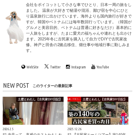
会社をボイコットして小さな車でひとり、日本一周の旅をし
ました。 温泉が大好きで秘湯や混浴、鄙び宿を中心にひと
り温泉旅行に出かけています。海外よりも国内旅行が好きで
すが、韓国やベトナムには毎年数回行っています。（韓国が
グルメと美容目的、ベトナムは普通に好きなだけ）基本的に
一人旅をしますが、たまに愛犬の福ちゃんや連れとも出かけ
ます。2025年冬に古民家を購入して自力でDIYで古民家改
修。神戸と田舎の2拠点移住、畑仕事や地域行事に勤しみま
す。
WebSite
Twitter
Instagram
YouTube
NEW POST
このライターの最新記事
土壁とわたし【古民家DIY日記】
土壁とわたし【古民家DIY日記】
2026.2.5
2025.12.26
#1 内見って、直感のテストかもしれ
#1 【古民家ルームツアー】築140年