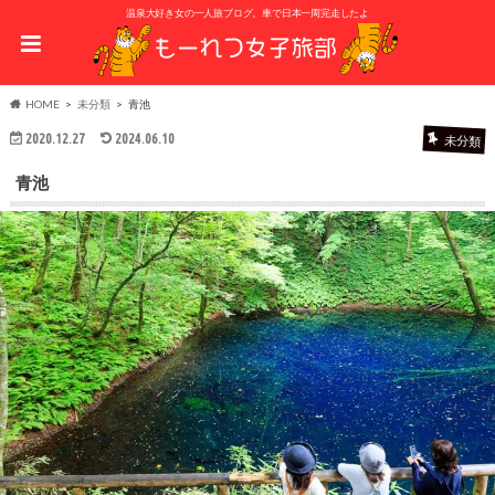
温泉大好き女の一人旅ブログ。車で日本一周完走したよ
HOME
未分類
青池
2020.12.27
2024.06.10
未分類
青池