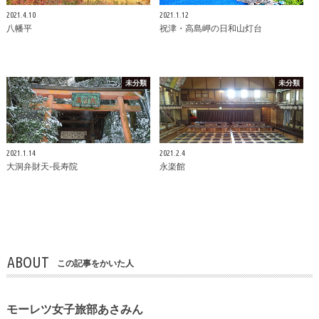
2021.4.10
2021.1.12
八幡平
祝津・高島岬の日和山灯台
未分類
未分類
2021.1.14
2021.2.4
大洞弁財天-長寿院
永楽館
ABOUT
この記事をかいた人
モーレツ女子旅部あさみん