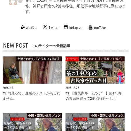
ます。2025年冬に古民家を購入して自力でDIYで古民家改
修。神戸と田舎の2拠点移住、畑仕事や地域行事に勤しみま
す。
WebSite
Twitter
Instagram
YouTube
NEW POST
このライターの最新記事
土壁とわたし【古民家DIY日記】
土壁とわたし【古民家DIY日記】
2026.2.5
2025.12.26
#1 内見って、直感のテストかもしれ
#1 【古民家ルームツアー】築140年
ません。
の古民家買って2拠点移住生活！
中国・四国の温泉ブログ
中国・四国の温泉ブログ