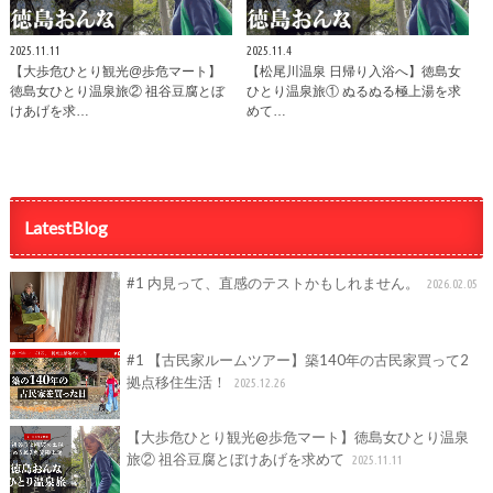
2025.11.11
2025.11.4
【大歩危ひとり観光@歩危マート】
【松尾川温泉 日帰り入浴へ】徳島女
徳島女ひとり温泉旅② 祖谷豆腐とぼ
ひとり温泉旅① ぬるぬる極上湯を求
けあげを求…
めて…
LatestBlog
#1 内見って、直感のテストかもしれません。
2026.02.05
#1 【古民家ルームツアー】築140年の古民家買って2
拠点移住生活！
2025.12.26
【大歩危ひとり観光@歩危マート】徳島女ひとり温泉
旅② 祖谷豆腐とぼけあげを求めて
2025.11.11