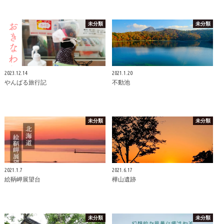
未分類
未分類
2023.12.14
2021.1.20
やんばる旅行記
不動池
未分類
未分類
2021.1.7
2021.6.17
絵鞆岬展望台
樺山遺跡
未分類
未分類