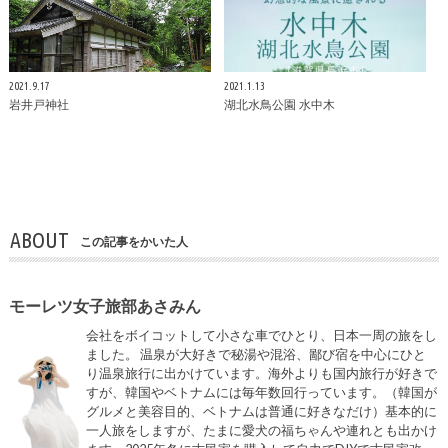
2021.9.17
2021.1.13
岩井戸神社
湖北水鳥公園 水中木
ABOUT
この記事をかいた人
モーレツ女子旅部あさみん
会社をボイコットして小さな車でひとり、日本一周の旅をし
ました。 温泉が大好きで秘湯や混浴、鄙び宿を中心にひと
り温泉旅行に出かけています。海外よりも国内旅行が好きで
すが、韓国やベトナムには毎年数回行っています。（韓国が
グルメと美容目的、ベトナムは普通に好きなだけ）基本的に
一人旅をしますが、たまに愛犬の福ちゃんや連れとも出かけ