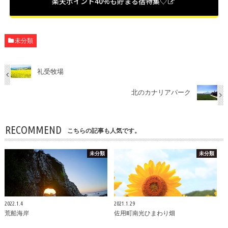
楽天ポイント40%も貯まる宿特集♡
未分類
礼受牧場
北のカナリアパーク
RECOMMEND
こちらの記事も人気です。
未分類
未分類
2022.1.4
2021.1.29
荒船海岸
佐用町南光ひまわり畑