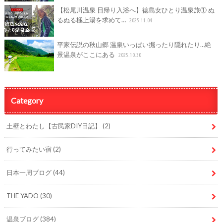
【松尾川温泉 日帰り入浴へ】徳島女ひとり温泉旅① ぬ
るぬる極上湯を求めて…
2025.11.04
平家伝説の秋山郷 温泉いっぱい掘ったり隠れたり…絶
景温泉がここにある
2025.10.30
Category
土壁とわたし【古民家DIY日記】
(2)
行ってみたい宿
(2)
日本一周ブログ
(44)
THE YADO
(30)
温泉ブログ
(384)