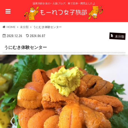
温泉大好き女の一人旅ブログ。車で日本一周完走したよ
HOME
未分類
うにむき体験センター
2020.12.26
2024.06.07
未分類
うにむき体験センター