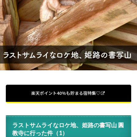
楽天ポイント40%も貯まる宿特集♡
ラストサムライなロケ地、姫路の書写山 圓
教寺に行った件（1）