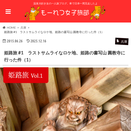
温泉大好き女の一人旅ブログ。車で日本一周完走したよ
HOME
兵庫
姫路旅 #1 ラストサムライなロケ地、姫路の書写山 圓教寺に行った件（1）
2015.06.26
2025.12.16
兵庫
姫路旅 #1 ラストサムライなロケ地、姫路の書写山 圓教寺に
行った件（1）