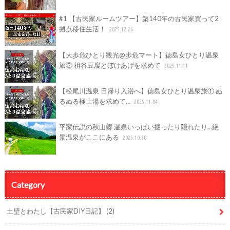
#1 【古民家ルームツアー】築140年の古民家買って2
拠点移住生活！
2025.12.26
【大歩危ひとり観光@歩危マート】徳島女ひとり温泉
旅② 祖谷豆腐とぼけあげを求めて
2025.11.11
【松尾川温泉 日帰り入浴へ】徳島女ひとり温泉旅① ぬ
るぬる極上湯を求めて…
2025.11.04
平家伝説の秋山郷 温泉いっぱい掘ったり隠れたり…絶
景温泉がここにある
2025.10.30
Category
土壁とわたし【古民家DIY日記】
(2)