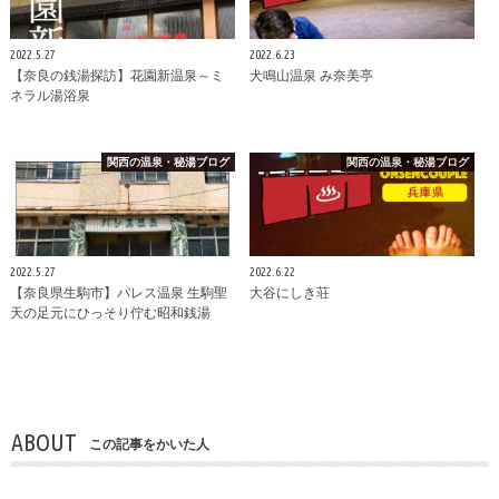
2022.5.27
2022.6.23
【奈良の銭湯探訪】花園新温泉～ミ
犬鳴山温泉 み奈美亭
ネラル湯浴泉
関西の温泉・秘湯ブログ
関西の温泉・秘湯ブログ
2022.5.27
2022.6.22
【奈良県生駒市】パレス温泉 生駒聖
大谷にしき荘
天の足元にひっそり佇む昭和銭湯
ABOUT
この記事をかいた人