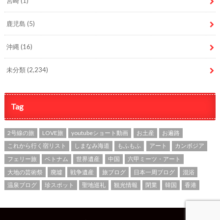
宮崎
(1)
鹿児島
(5)
沖縄
(16)
未分類
(2,234)
Tag
2号線の旅
LOVE旅
youtubeショート動画
お土産
お遍路
これから行く宿リスト
しまなみ海道
もふもふ
アート
カンボジア
フェリー旅
ベトナム
世界遺産
中国
六甲ミーツ・アート
大地の芸術祭
廃墟
戦争遺産
旅ブログ
日本一周ブログ
混浴
温泉ブログ
珍スポット
聖地巡礼
観光情報
閉業
韓国
香港