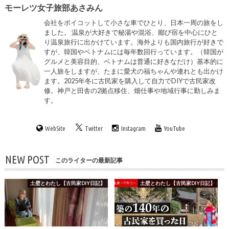
モーレツ女子旅部あさみん
会社をボイコットして小さな車でひとり、日本一周の旅をし
ました。 温泉が大好きで秘湯や混浴、鄙び宿を中心にひと
り温泉旅行に出かけています。海外よりも国内旅行が好きで
すが、韓国やベトナムには毎年数回行っています。（韓国が
グルメと美容目的、ベトナムは普通に好きなだけ）基本的に
一人旅をしますが、たまに愛犬の福ちゃんや連れとも出かけ
ます。2025年冬に古民家を購入して自力でDIYで古民家改
修。神戸と田舎の2拠点移住、畑仕事や地域行事に勤しみま
す。
WebSite
Twitter
Instagram
YouTube
NEW POST
このライターの最新記事
土壁とわたし【古民家DIY日記】
土壁とわたし【古民家DIY日記】