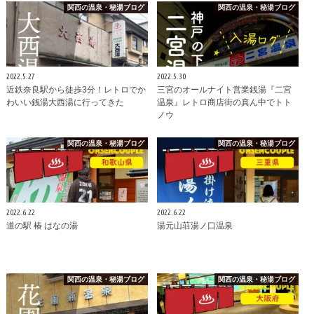
関西の温泉・秘湯ブログ
関西の温泉・秘湯ブログ
2022.5.27
2022.5.30
近鉄奈良駅から徒歩3分！レトロでか
三宮のオールナイト営業銭湯『二宮
わいい銭湯大西湯に行ってきた
温泉』レトロ商店街の真ん中でトト
ノウ
関西の温泉・秘湯ブログ
関西の温泉・秘湯ブログ
2022.6.22
2022.6.22
道の駅 椿 はなの湯
湯元山荘湯ノ口温泉
関西の温泉・秘湯ブログ
関西の温泉・秘湯ブログ