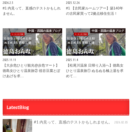
2026.2.5
2025.12.26
#1 内見って、直感のテストかもしれ
#1 【古民家ルームツアー】築140年
ません。
の古民家買って2拠点移住生活！
中国・四国の温泉ブログ
中国・四国の温泉ブログ
2025.11.11
2025.11.4
【大歩危ひとり観光@歩危マート】
【松尾川温泉 日帰り入浴へ】徳島女
徳島女ひとり温泉旅② 祖谷豆腐とぼ
ひとり温泉旅① ぬるぬる極上湯を求
けあげを求…
めて…
LatestBlog
#1 内見って、直感のテストかもしれません。
2026.02.05