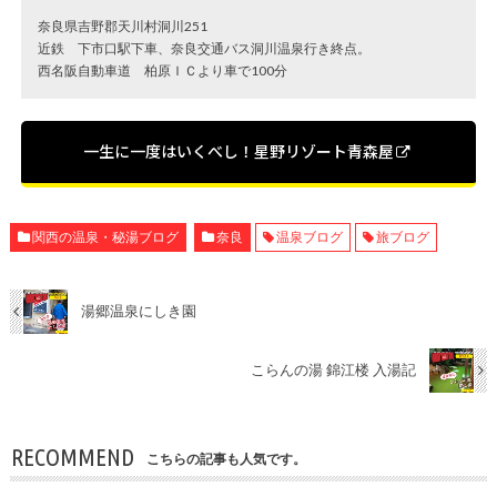
奈良県吉野郡天川村洞川251
近鉄 下市口駅下車、奈良交通バス洞川温泉行き終点。
西名阪自動車道 柏原ＩＣより車で100分
一生に一度はいくべし！星野リゾート青森屋
関西の温泉・秘湯ブログ
奈良
温泉ブログ
旅ブログ
湯郷温泉にしき園
こらんの湯 錦江楼 入湯記
RECOMMEND
こちらの記事も人気です。