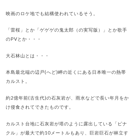
映画のロケ地でも結構使われているそう。
「雷桜」とか「ゲゲゲの鬼太郎（の実写版）」とか歌手
のPVとか・・・
大石林山とは・・・
本島最北端の辺戸(へど)岬の近くにある日本唯一の熱帯
カルスト。
約2億年前(古生代)の石灰岩が、雨水などで長い年月をか
け侵食されてできたものです。
カルスト台地に石灰岩が塔のように露出している「ピナ
クル」が最大で約10メートルもあり、巨岩巨石が林立す