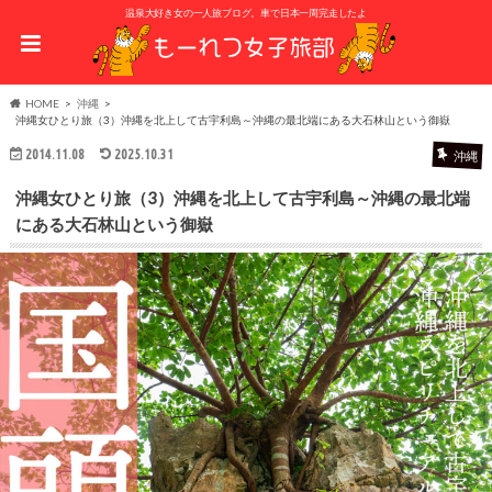
温泉大好き女の一人旅ブログ。車で日本一周完走したよ
HOME
沖縄
沖縄女ひとり旅（3）沖縄を北上して古宇利島～沖縄の最北端にある大石林山という御嶽
2014.11.08
2025.10.31
沖縄
沖縄女ひとり旅（3）沖縄を北上して古宇利島～沖縄の最北端
にある大石林山という御嶽