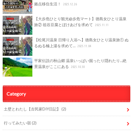
拠点移住生活！
2025.12.26
【大歩危ひとり観光@歩危マート】徳島女ひとり温泉
旅② 祖谷豆腐とぼけあげを求めて
2025.11.11
【松尾川温泉 日帰り入浴へ】徳島女ひとり温泉旅① ぬ
るぬる極上湯を求めて…
2025.11.04
平家伝説の秋山郷 温泉いっぱい掘ったり隠れたり…絶
景温泉がここにある
2025.10.30
Category
土壁とわたし【古民家DIY日記】
(2)
行ってみたい宿
(2)