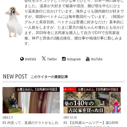
会社をボイコットして小さな車でひとり、日本一周の旅をし
ました。 温泉が大好きで秘湯や混浴、鄙び宿を中心にひと
り温泉旅行に出かけています。海外よりも国内旅行が好きで
すが、韓国やベトナムには毎年数回行っています。（韓国が
グルメと美容目的、ベトナムは普通に好きなだけ）基本的に
一人旅をしますが、たまに愛犬の福ちゃんや連れとも出かけ
ます。2025年冬に古民家を購入して自力でDIYで古民家改
修。神戸と田舎の2拠点移住、畑仕事や地域行事に勤しみま
す。
WebSite
Twitter
Instagram
YouTube
NEW POST
このライターの最新記事
土壁とわたし【古民家DIY日記】
土壁とわたし【古民家DIY日記】
2026.2.5
2025.12.26
#1 内見って、直感のテストかもしれ
#1 【古民家ルームツアー】築140年