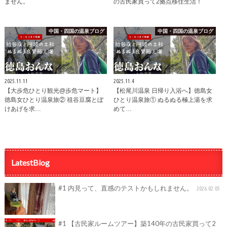
ません。
の古民家買って2拠点移住生活！
中国・四国の温泉ブログ
中国・四国の温泉ブログ
2025.11.11
2025.11.4
【大歩危ひとり観光@歩危マート】
【松尾川温泉 日帰り入浴へ】徳島女
徳島女ひとり温泉旅② 祖谷豆腐とぼ
ひとり温泉旅① ぬるぬる極上湯を求
けあげを求…
めて…
LatestBlog
#1 内見って、直感のテストかもしれません。
2026.02.05
#1 【古民家ルームツアー】築140年の古民家買って2