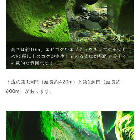
下流の第1洞門（延長約420m）と第2洞門（延長約
600m）があります。