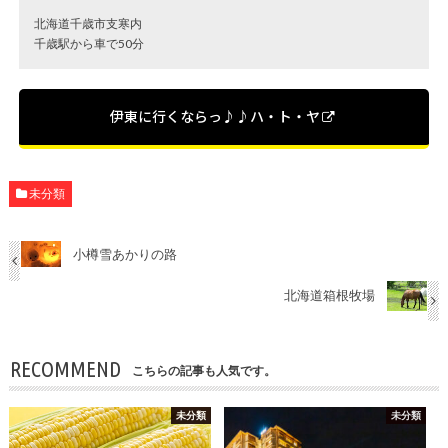
北海道千歳市支寒内
千歳駅から車で50分
伊東に行くならっ♪♪ハ・ト・ヤ
未分類
小樽雪あかりの路
北海道箱根牧場
RECOMMEND
こちらの記事も人気です。
未分類
未分類