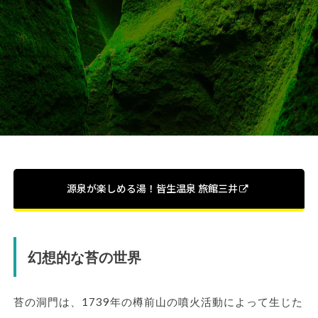
源泉が楽しめる湯！皆生温泉 旅館三井
幻想的な苔の世界
苔の洞門は、1739年の樽前山の噴火活動によって生じた