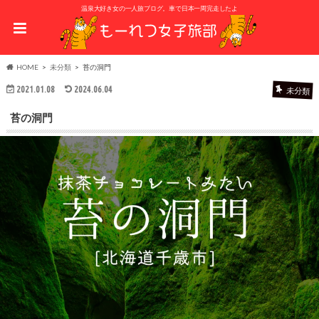
温泉大好き女の一人旅ブログ。車で日本一周完走したよ
HOME
未分類
苔の洞門
2021.01.08
2024.06.04
未分類
苔の洞門