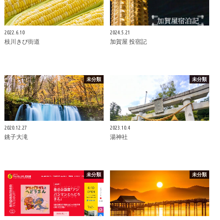
2022.6.10
2024.5.21
枝川きび街道
加賀屋 投宿記
未分類
未分類
2020.12.27
2023.10.4
銚子大滝
湯神社
未分類
未分類