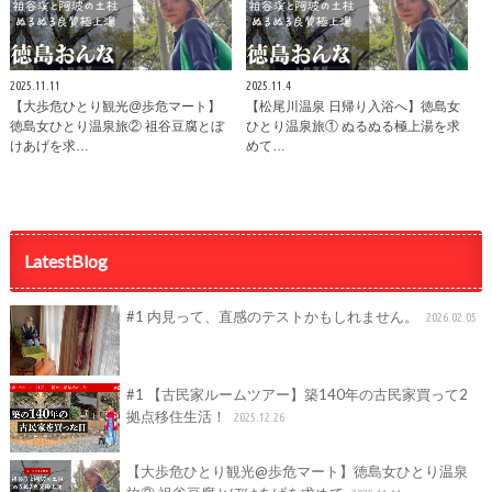
2025.11.11
2025.11.4
【大歩危ひとり観光@歩危マート】
【松尾川温泉 日帰り入浴へ】徳島女
徳島女ひとり温泉旅② 祖谷豆腐とぼ
ひとり温泉旅① ぬるぬる極上湯を求
けあげを求…
めて…
LatestBlog
#1 内見って、直感のテストかもしれません。
2026.02.05
#1 【古民家ルームツアー】築140年の古民家買って2
拠点移住生活！
2025.12.26
【大歩危ひとり観光@歩危マート】徳島女ひとり温泉