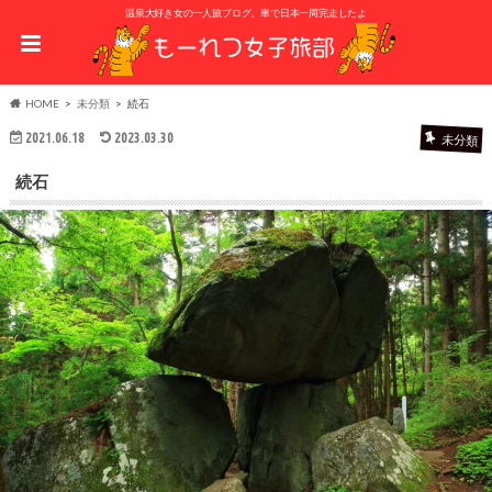
温泉大好き女の一人旅ブログ。車で日本一周完走したよ
HOME
未分類
続石
2021.06.18
2023.03.30
未分類
続石