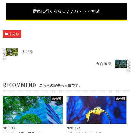
伊東に行くならっ♪♪ハ・ト・ヤ
未分類
太郎淵
五百羅漢
RECOMMEND
こちらの記事も人気です。
未分類
未分類
2021.6.19
2020.12.27