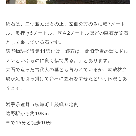
続石は、二つ並んだ石の上、左側の方のみに幅7メート
ル、奥行き5メートル、厚さ2メートルほどの巨石が笠石
として乗っている石です。
遠野物語拾遺第11話には「続石は、此頃学者の謂ふドル
メンといふものに良く似て居る。」とあります。
大石で造った古代人の墓とも言われているが、武蔵坊弁
慶が足を引っ掛けて台石に笠石を乗せたという伝説もあ
ります。
岩手県遠野市綾織町上綾織６地割
遠野駅から約10Km
車で15分と徒歩10分