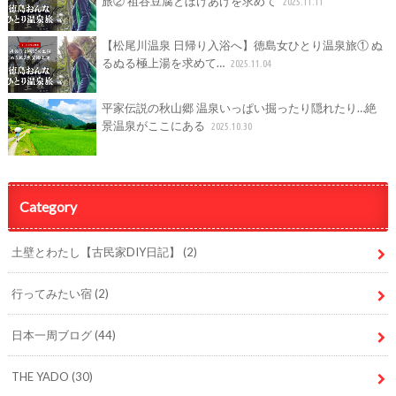
旅② 祖谷豆腐とぼけあげを求めて
2025.11.11
【松尾川温泉 日帰り入浴へ】徳島女ひとり温泉旅① ぬ
るぬる極上湯を求めて…
2025.11.04
平家伝説の秋山郷 温泉いっぱい掘ったり隠れたり…絶
景温泉がここにある
2025.10.30
Category
土壁とわたし【古民家DIY日記】
(2)
行ってみたい宿
(2)
日本一周ブログ
(44)
THE YADO
(30)