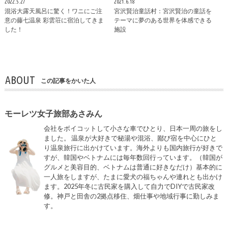
2022.5.27
2021.6.18
混浴大露天風呂に驚く！ワニにご注
宮沢賢治童話村：宮沢賢治の童話を
意の藤七温泉 彩雲荘に宿泊してきま
テーマに夢のある世界を体感できる
した！
施設
ABOUT
この記事をかいた人
モーレツ女子旅部あさみん
会社をボイコットして小さな車でひとり、日本一周の旅をし
ました。 温泉が大好きで秘湯や混浴、鄙び宿を中心にひと
り温泉旅行に出かけています。海外よりも国内旅行が好きで
すが、韓国やベトナムには毎年数回行っています。（韓国が
グルメと美容目的、ベトナムは普通に好きなだけ）基本的に
一人旅をしますが、たまに愛犬の福ちゃんや連れとも出かけ
ます。2025年冬に古民家を購入して自力でDIYで古民家改
修。神戸と田舎の2拠点移住、畑仕事や地域行事に勤しみま
す。