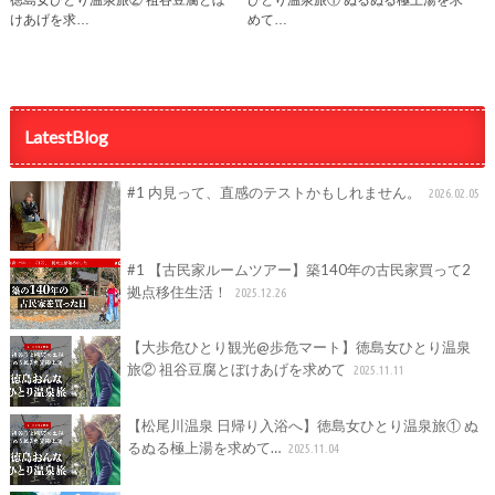
徳島女ひとり温泉旅② 祖谷豆腐とぼ
ひとり温泉旅① ぬるぬる極上湯を求
けあげを求…
めて…
LatestBlog
#1 内見って、直感のテストかもしれません。
2026.02.05
#1 【古民家ルームツアー】築140年の古民家買って2
拠点移住生活！
2025.12.26
【大歩危ひとり観光@歩危マート】徳島女ひとり温泉
旅② 祖谷豆腐とぼけあげを求めて
2025.11.11
【松尾川温泉 日帰り入浴へ】徳島女ひとり温泉旅① ぬ
るぬる極上湯を求めて…
2025.11.04