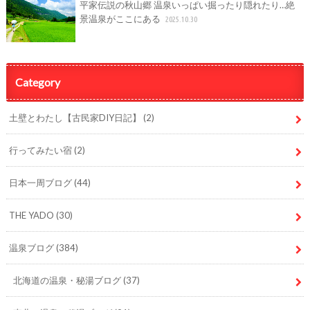
平家伝説の秋山郷 温泉いっぱい掘ったり隠れたり…絶
景温泉がここにある
2025.10.30
Category
土壁とわたし【古民家DIY日記】
(2)
行ってみたい宿
(2)
日本一周ブログ
(44)
THE YADO
(30)
温泉ブログ
(384)
北海道の温泉・秘湯ブログ
(37)