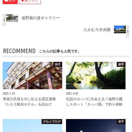
岩手
旅ブログ
遠野蔵の道ギャラリー
たかむろ水光園
RECOMMEND
こちらの記事も人気です。
岩手
岩手
2025.7.24
2021.6.18
津波の爪痕を今に伝える震災遺構
伝説のカッパに出会える？遠野の癒
『たろう観光ホテル』を訪ねて
しスポット『カッパ淵』で釣り体験
グルメブログ
岩手