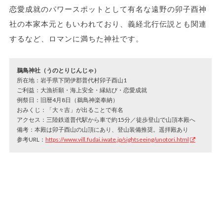
恋愛成就のパワースポットとして有名な遠野の卯子酉神
社の本家本元ともいわれており、義経北行伝説とも関連
するなど、ロマンに満ちた神社です。
鵜鳥神社（うのとりじんじゃ）
所在地：岩手県下閉伊郡普代村卯子酉山1
ご利益：大漁祈願・海上安全・縁結び・恋愛成就
例祭日：旧暦4月8日（鵜鳥神楽奉納）
おみくじ：「大々吉」が出ることで有名
アクセス：三陸鉄道普代駅から車で約15分／徒歩登山で山頂本殿へ
備考：本殿は卯子酉山の山頂にあり、登山装備推奨。遥拝殿あり
参考URL：
https://www.vill.fudai.iwate.jp/sightseeing/unotori.html