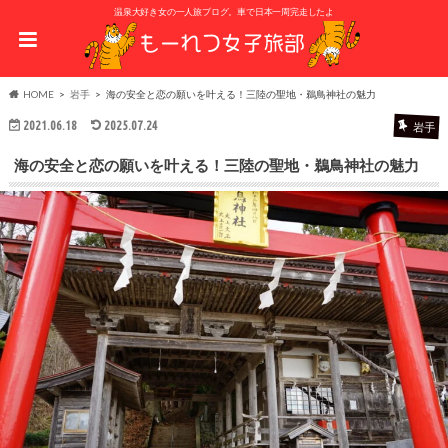
温泉大好き女の一人旅ブログ。車で日本一周完走したよ
HOME
岩手
海の安全と恋の願いを叶える！三陸の聖地・鵜鳥神社の魅力
2021.06.18
2025.07.24
岩手
海の安全と恋の願いを叶える！三陸の聖地・鵜鳥神社の魅力