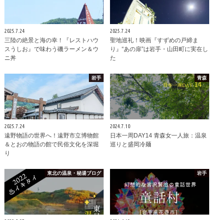
2025.7.24
2025.7.24
三陸の絶景と海の幸！『レストハウ
聖地巡礼！映画『すずめの戸締ま
スうしお』で味わう磯ラーメン＆ウ
り』“あの扉”は岩手・山田町に実在し
ニ丼
た
岩手
青森
2025.7.24
2024.7.10
遠野物語の世界へ！遠野市立博物館
日本一周DAY14 青森女一人旅：温泉
＆とおの物語の館で民俗文化を深堀
巡りと盛岡冷麺
り
東北の温泉・秘湯ブログ
岩手