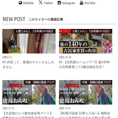
WebSite
Twitter
Instagram
YouTube
NEW POST
このライターの最新記事
土壁とわたし【古民家DIY日記】
土壁とわたし【古民家DIY日記】
2026.2.5
2025.12.26
#1 内見って、直感のテストかもしれ
#1 【古民家ルームツアー】築140年
ません。
の古民家買って2拠点移住生活！
中国・四国の温泉ブログ
中国・四国の温泉ブログ
2025.11.11
2025.11.4
【大歩危ひとり観光@歩危マート】
【松尾川温泉 日帰り入浴へ】徳島女