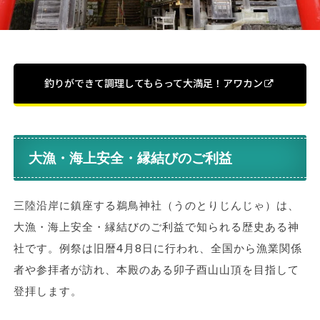
釣りができて調理してもらって大満足！アワカン
大漁・海上安全・縁結びのご利益
三陸沿岸に鎮座する鵜鳥神社（うのとりじんじゃ）は、
大漁・海上安全・縁結びのご利益で知られる歴史ある神
社です。例祭は旧暦4月8日に行われ、全国から漁業関係
者や参拝者が訪れ、本殿のある卯子酉山山頂を目指して
登拝します。