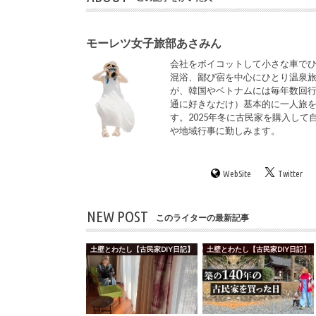
モーレツ女子旅部あさみん
会社をボイコットして小さな車でひ
混浴、鄙び宿を中心にひとり温泉
が、韓国やベトナムには毎年数回
通に好きなだけ）基本的に一人旅
す。2025年冬に古民家を購入して
や地域行事に勤しみます。
WebSite
Twitter
NEW POST
このライターの最新記事
土壁とわたし【古民家DIY日記】
土壁とわたし【古民家DIY日記】