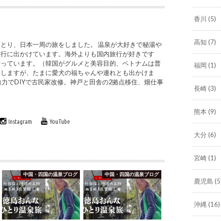
香川
(5)
高知
(7)
とり、日本一周の旅をしました。 温泉が大好きで秘湯や
旅行に出かけています。海外よりも国内旅行が好きです
行っています。（韓国がグルメと美容目的、ベトナムは普
福岡
(1)
をしますが、たまに愛犬の福ちゃんや連れとも出かけま
自力でDIYで古民家改修。神戸と田舎の2拠点移住、畑仕事
長崎
(3)
熊本
(9)
Instagram
YouTube
大分
(6)
宮崎
(1)
中国・四国の温泉ブログ
中国・四国の温泉ブログ
鹿児島
(5
沖縄
(16)