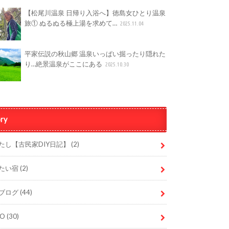
【松尾川温泉 日帰り入浴へ】徳島女ひとり温泉
旅① ぬるぬる極上湯を求めて…
2025.11.04
平家伝説の秋山郷 温泉いっぱい掘ったり隠れた
り…絶景温泉がここにある
2025.10.30
ry
たし【古民家DIY日記】
(2)
たい宿
(2)
ブログ
(44)
DO
(30)