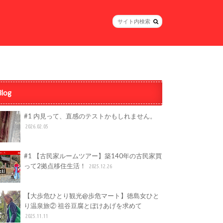
Blog
#1 内見って、直感のテストかもしれません。
2026.02.05
#1 【古民家ルームツアー】築140年の古民家買
って2拠点移住生活！
2025.12.26
【大歩危ひとり観光@歩危マート】徳島女ひと
り温泉旅② 祖谷豆腐とぼけあげを求めて
2025.11.11