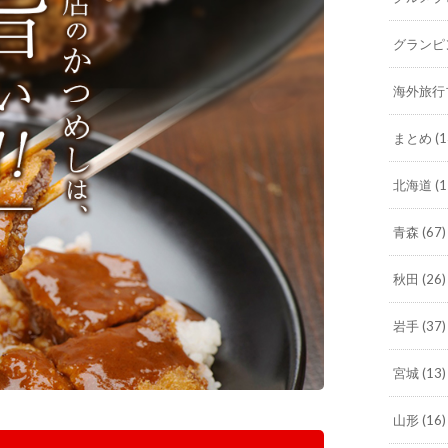
グランピ
海外旅行
まとめ
(1
北海道
(1
青森
(67)
秋田
(26)
岩手
(37)
宮城
(13)
山形
(16)