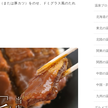
（または豚カツ）をのせ、ドミグラス風のたれ
温泉ブロ
北海道
東北の
北陸の
関東の
関西の
中部の
中国・
九州の
グルメブ