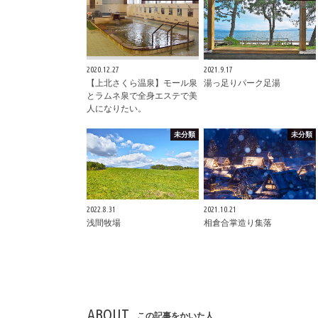
2020.12.27
2021.9.17
【上北さくら温泉】モール泉
湯っ足りパーク足湯
とラムネ泉で全身エステで美
人になりたい。
未分類
未分類
2022.8.31
2021.10.21
浅間牧場
相倉合掌造り集落
ABOUT
この記事をかいた人