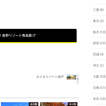
三重
(8)
東京
(2)
栃木
(13)
！星野リゾート青森屋
群馬
(19)
茨城
(3)
埼玉
(1)
大阪
(10)
ネスタリゾート神戸
京都
(15)
奈良
(18)
未分類
未分類