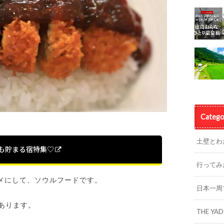
Catego
土壁とわ
%も貯まる宿特集♡
行ってみ
メにして、ソウルフードです。
日本一周
あります。
THE YA