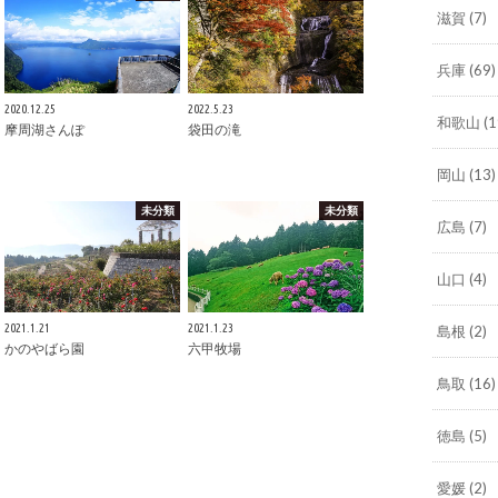
滋賀
(7)
兵庫
(69)
2020.12.25
2022.5.23
和歌山
(1
摩周湖さんぽ
袋田の滝
岡山
(13)
未分類
未分類
広島
(7)
山口
(4)
2021.1.21
2021.1.23
島根
(2)
かのやばら園
六甲牧場
鳥取
(16)
徳島
(5)
愛媛
(2)