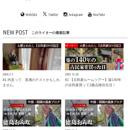
WebSite
Twitter
Instagram
YouTube
NEW POST
このライターの最新記事
土壁とわたし【古民家DIY日記】
土壁とわたし【古民家DIY日記】
2026.2.5
2025.12.26
#1 内見って、直感のテストかもしれ
#1 【古民家ルームツアー】築140年
ません。
の古民家買って2拠点移住生活！
中国・四国の温泉ブログ
中国・四国の温泉ブログ