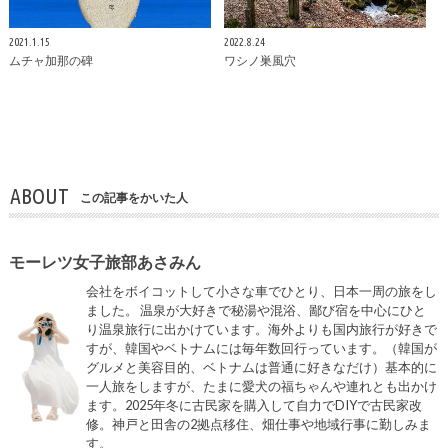
2021.1.15
2022.8.24
ムチャ加那の碑
ワシノ巣風穴
ABOUT
この記事をかいた人
モーレツ女子旅部あさみん
会社をボイコットして小さな車でひとり、日本一周の旅をし
ました。 温泉が大好きで秘湯や混浴、鄙び宿を中心にひと
り温泉旅行に出かけています。海外よりも国内旅行が好きで
すが、韓国やベトナムには毎年数回行っています。（韓国が
グルメと美容目的、ベトナムは普通に好きなだけ）基本的に
一人旅をしますが、たまに愛犬の福ちゃんや連れとも出かけ
ます。2025年冬に古民家を購入して自力でDIYで古民家改
修。神戸と田舎の2拠点移住、畑仕事や地域行事に勤しみま
す。