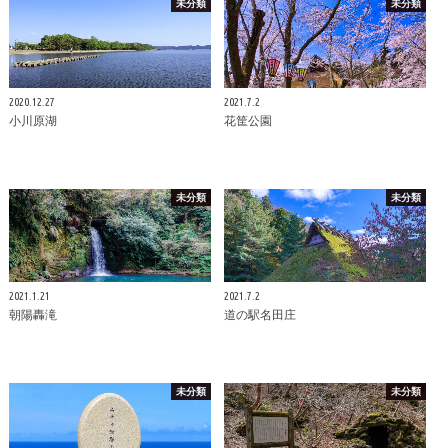
未分類
未分類
2020.12.27
2021.7.2
小川原湖
花筐公園
未分類
未分類
2021.1.21
2021.7.2
朝陽轟滝
道の駅名田庄
未分類
未分類