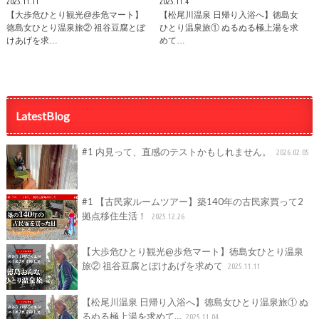
2025.11.11
2025.11.4
【大歩危ひとり観光@歩危マート】
【松尾川温泉 日帰り入浴へ】徳島女
徳島女ひとり温泉旅② 祖谷豆腐とぼ
ひとり温泉旅① ぬるぬる極上湯を求
けあげを求…
めて…
LatestBlog
#1 内見って、直感のテストかもしれません。
2026.02.05
#1 【古民家ルームツアー】築140年の古民家買って2
拠点移住生活！
2025.12.26
【大歩危ひとり観光@歩危マート】徳島女ひとり温泉
旅② 祖谷豆腐とぼけあげを求めて
2025.11.11
【松尾川温泉 日帰り入浴へ】徳島女ひとり温泉旅① ぬ
るぬる極上湯を求めて…
2025.11.04