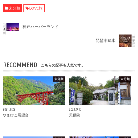
未分類
LOVE旅
神戸ハーバーランド
琵琶湖疏水
RECOMMEND
こちらの記事も人気です。
未分類
未分類
2021.9.28
2021.9.13
やまびこ展望台
天麟院