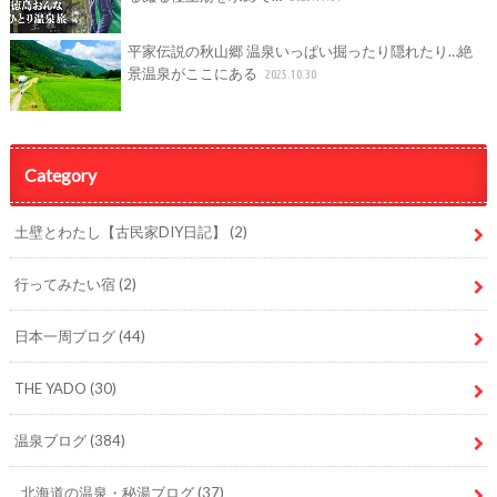
平家伝説の秋山郷 温泉いっぱい掘ったり隠れたり…絶
景温泉がここにある
2025.10.30
Category
土壁とわたし【古民家DIY日記】
(2)
行ってみたい宿
(2)
日本一周ブログ
(44)
THE YADO
(30)
温泉ブログ
(384)
北海道の温泉・秘湯ブログ
(37)