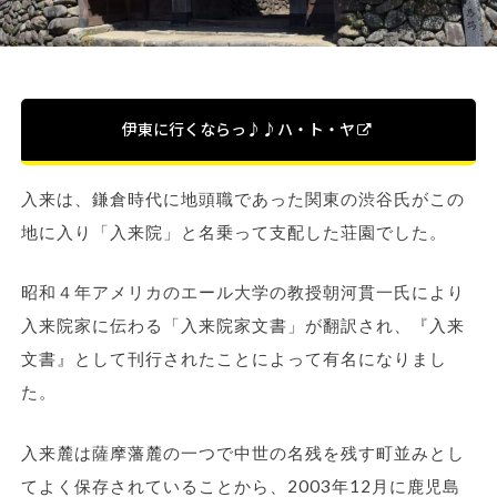
伊東に行くならっ♪♪ハ・ト・ヤ
入来は、鎌倉時代に地頭職であった関東の渋谷氏がこの
地に入り「入来院」と名乗って支配した荘園でした。
昭和４年アメリカのエール大学の教授朝河貫一氏により
入来院家に伝わる「入来院家文書」が翻訳され、『入来
文書』として刊行されたことによって有名になりまし
た。
入来麓は薩摩藩麓の一つで中世の名残を残す町並みとし
てよく保存されていることから、2003年12月に鹿児島