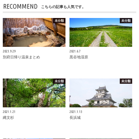
RECOMMEND
こちらの記事も人気です。
未分類
未分類
2023.9.29
2021.6.7
別府日帰り温泉まとめ
黒谷地湿原
未分類
未分類
2021.1.21
2021.1.13
縄文杉
長浜城