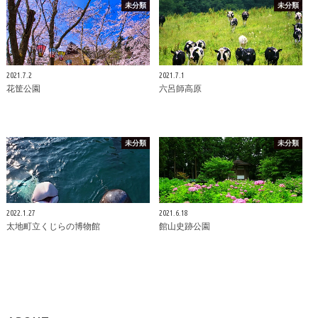
未分類
未分類
2021.7.2
2021.7.1
花筐公園
六呂師高原
未分類
未分類
2022.1.27
2021.6.18
太地町立くじらの博物館
館山史跡公園