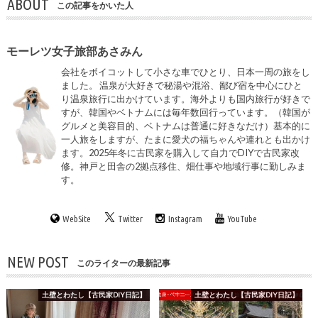
ABOUT
この記事をかいた人
モーレツ女子旅部あさみん
会社をボイコットして小さな車でひとり、日本一周の旅をし
ました。 温泉が大好きで秘湯や混浴、鄙び宿を中心にひと
り温泉旅行に出かけています。海外よりも国内旅行が好きで
すが、韓国やベトナムには毎年数回行っています。（韓国が
グルメと美容目的、ベトナムは普通に好きなだけ）基本的に
一人旅をしますが、たまに愛犬の福ちゃんや連れとも出かけ
ます。2025年冬に古民家を購入して自力でDIYで古民家改
修。神戸と田舎の2拠点移住、畑仕事や地域行事に勤しみま
す。
WebSite
Twitter
Instagram
YouTube
NEW POST
このライターの最新記事
土壁とわたし【古民家DIY日記】
土壁とわたし【古民家DIY日記】