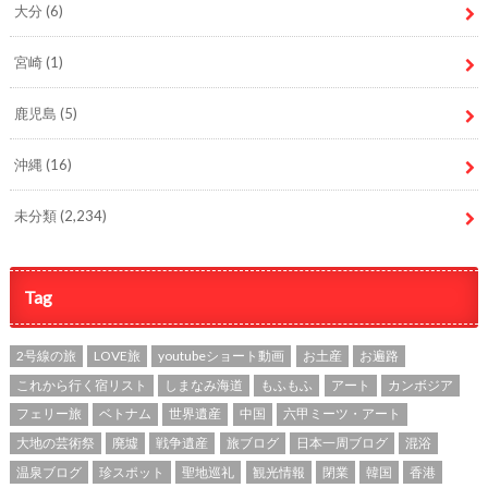
大分
(6)
宮崎
(1)
鹿児島
(5)
沖縄
(16)
未分類
(2,234)
Tag
2号線の旅
LOVE旅
youtubeショート動画
お土産
お遍路
これから行く宿リスト
しまなみ海道
もふもふ
アート
カンボジア
フェリー旅
ベトナム
世界遺産
中国
六甲ミーツ・アート
大地の芸術祭
廃墟
戦争遺産
旅ブログ
日本一周ブログ
混浴
温泉ブログ
珍スポット
聖地巡礼
観光情報
閉業
韓国
香港