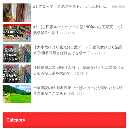
#1 内見って、直感のテストかもしれません。
2026.02.05
#1 【古民家ルームツアー】築140年の古民家買って2
拠点移住生活！
2025.12.26
【大歩危ひとり観光@歩危マート】徳島女ひとり温泉
旅② 祖谷豆腐とぼけあげを求めて
2025.11.11
【松尾川温泉 日帰り入浴へ】徳島女ひとり温泉旅① ぬ
るぬる極上湯を求めて…
2025.11.04
平家伝説の秋山郷 温泉いっぱい掘ったり隠れたり…絶
景温泉がここにある
2025.10.30
Category