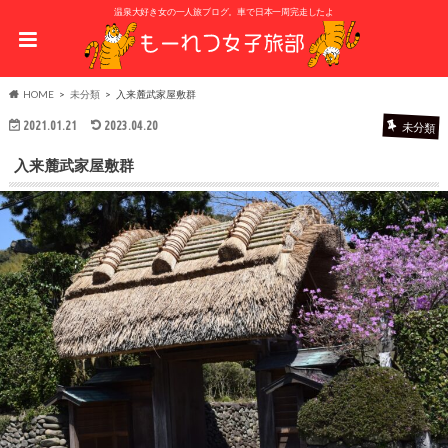
温泉大好き女の一人旅ブログ。車で日本一周完走したよ
HOME
未分類
入来麓武家屋敷群
2021.01.21
2023.04.20
未分類
入来麓武家屋敷群