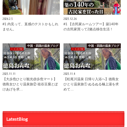
2026.2.5
2025.12.26
#1 内見って、直感のテストかもしれ
#1 【古民家ルームツアー】築140年
ません。
の古民家買って2拠点移住生活！
中国・四国の温泉ブログ
中国・四国の温泉ブログ
2025.11.11
2025.11.4
【大歩危ひとり観光@歩危マート】
【松尾川温泉 日帰り入浴へ】徳島女
徳島女ひとり温泉旅② 祖谷豆腐とぼ
ひとり温泉旅① ぬるぬる極上湯を求
けあげを求…
めて…
LatestBlog