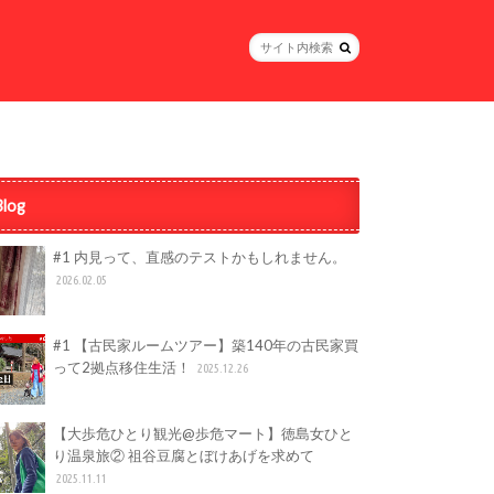
Blog
#1 内見って、直感のテストかもしれません。
2026.02.05
#1 【古民家ルームツアー】築140年の古民家買
って2拠点移住生活！
2025.12.26
【大歩危ひとり観光@歩危マート】徳島女ひと
り温泉旅② 祖谷豆腐とぼけあげを求めて
2025.11.11