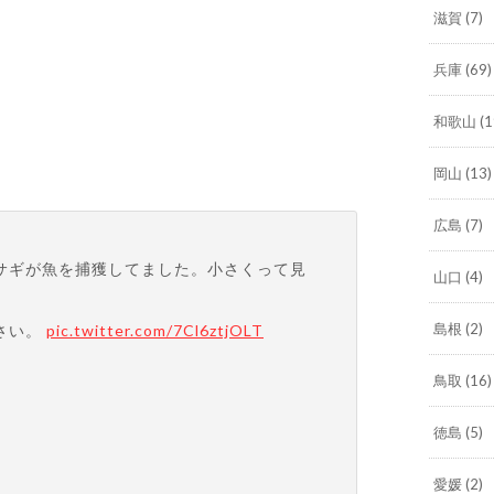
滋賀
(7)
兵庫
(69)
和歌山
(1
岡山
(13)
広島
(7)
サギが魚を捕獲してました。小さくって見
山口
(4)
島根
(2)
さい。
pic.twitter.com/7Cl6ztjOLT
鳥取
(16)
徳島
(5)
愛媛
(2)