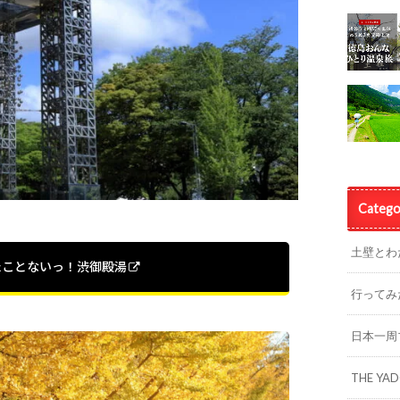
Catego
土壁とわ
たことないっ！渋御殿湯
行ってみ
日本一周
THE YA