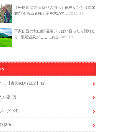
【松尾川温泉 日帰り入浴へ】徳島女ひとり温泉
旅① ぬるぬる極上湯を求めて…
2025.11.04
平家伝説の秋山郷 温泉いっぱい掘ったり隠れた
り…絶景温泉がここにある
2025.10.30
ry
たし【古民家DIY日記】
(2)
たい宿
(2)
ブログ
(44)
DO
(30)