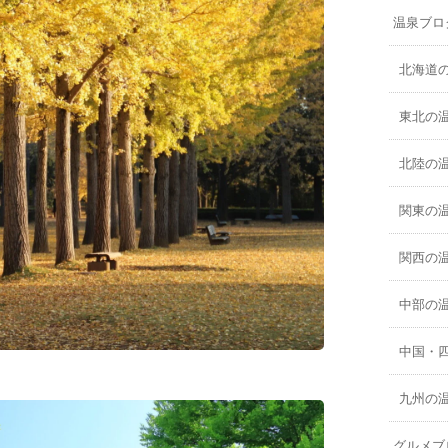
温泉ブロ
北海道
東北の
北陸の
関東の
関西の
中部の
中国・
九州の
グルメブ