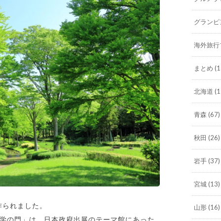
グランピ
海外旅行
まとめ
(1
北海道
(1
青森
(67)
秋田
(26)
岩手
(37)
宮城
(13)
作られました。
山形
(16)
科学の門」は、日本政府出展のテーマ館にあった