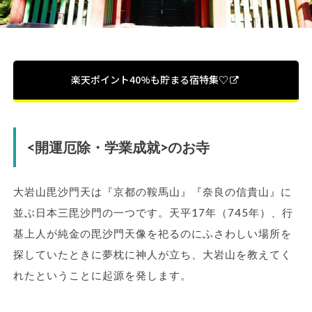
楽天ポイント40%も貯まる宿特集♡
<開運厄除・学業成就>のお寺
大岩山毘沙門天は『京都の鞍馬山』『奈良の信貴山』に
並ぶ日本三毘沙門の一つです。天平17年（745年）、行
基上人が純金の毘沙門天像を祀るのにふさわしい場所を
探していたときに夢枕に神人が立ち、大岩山を教えてく
れたということに起源を発します。