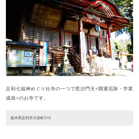
足利七福神めぐり社寺の一つで毘沙門天<開運厄除・学業
成就>のお寺です。
栃木県足利市大岩町570