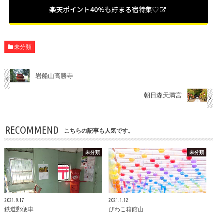
楽天ポイント40%も貯まる宿特集♡
未分類
岩船山高勝寺
朝日森天満宮
RECOMMEND
こちらの記事も人気です。
未分類
未分類
2021.9.17
2021.1.12
鉄道郵便車
びわこ箱館山