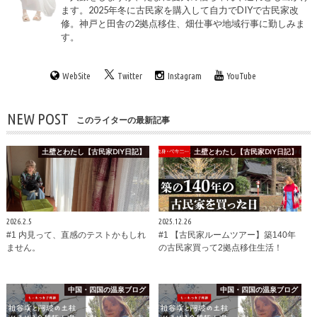
ます。2025年冬に古民家を購入して自力でDIYで古民家改
修。神戸と田舎の2拠点移住、畑仕事や地域行事に勤しみま
す。
WebSite
Twitter
Instagram
YouTube
NEW POST
このライターの最新記事
土壁とわたし【古民家DIY日記】
土壁とわたし【古民家DIY日記】
2026.2.5
2025.12.26
#1 内見って、直感のテストかもしれ
#1 【古民家ルームツアー】築140年
ません。
の古民家買って2拠点移住生活！
中国・四国の温泉ブログ
中国・四国の温泉ブログ