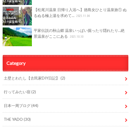
【松尾川温泉 日帰り入浴へ】徳島女ひとり温泉旅① ぬ
るぬる極上湯を求めて…
2025.11.04
平家伝説の秋山郷 温泉いっぱい掘ったり隠れたり…絶
景温泉がここにある
2025.10.30
Category
土壁とわたし【古民家DIY日記】
(2)
行ってみたい宿
(2)
日本一周ブログ
(44)
THE YADO
(30)