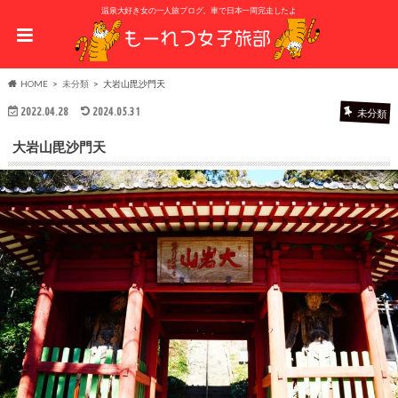
温泉大好き女の一人旅ブログ。車で日本一周完走したよ
HOME
未分類
大岩山毘沙門天
2022.04.28
2024.05.31
未分類
大岩山毘沙門天