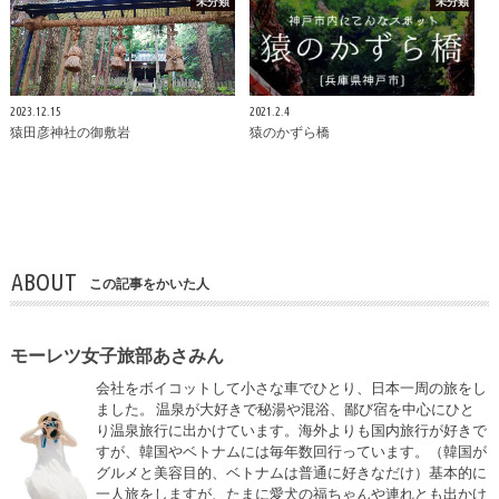
未分類
未分類
2023.12.15
2021.2.4
猿田彦神社の御敷岩
猿のかずら橋
ABOUT
この記事をかいた人
モーレツ女子旅部あさみん
会社をボイコットして小さな車でひとり、日本一周の旅をし
ました。 温泉が大好きで秘湯や混浴、鄙び宿を中心にひと
り温泉旅行に出かけています。海外よりも国内旅行が好きで
すが、韓国やベトナムには毎年数回行っています。（韓国が
グルメと美容目的、ベトナムは普通に好きなだけ）基本的に
一人旅をしますが、たまに愛犬の福ちゃんや連れとも出かけ