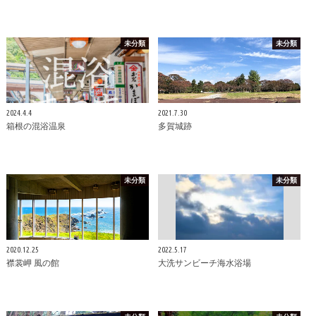
未分類
未分類
2024.4.4
2021.7.30
箱根の混浴温泉
多賀城跡
未分類
未分類
2020.12.25
2022.5.17
襟裳岬 風の館
大洗サンビーチ海水浴場