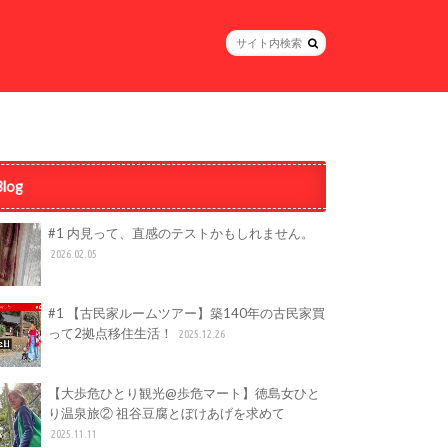
Blog
#1 内見って、直感のテストかもしれません。
2026.02.05
#1 【古民家ルームツアー】築140年の古民家買
って2拠点移住生活！
2025.12.26
【大歩危ひとり観光@歩危マート】徳島女ひと
り温泉旅② 祖谷豆腐とぼけあげを求めて
2025.11.11