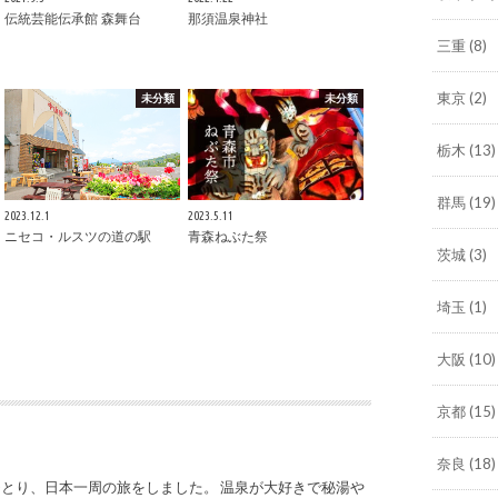
伝統芸能伝承館 森舞台
那須温泉神社
三重
(8)
東京
(2)
未分類
未分類
栃木
(13)
群馬
(19)
2023.12.1
2023.5.11
ニセコ・ルスツの道の駅
青森ねぶた祭
茨城
(3)
埼玉
(1)
大阪
(10)
京都
(15)
奈良
(18)
とり、日本一周の旅をしました。 温泉が大好きで秘湯や