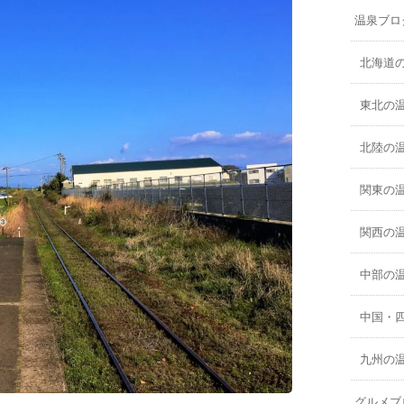
温泉ブロ
北海道
東北の
北陸の
関東の
関西の
中部の
中国・
九州の
グルメブ