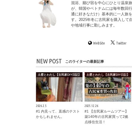
混浴、鄙び宿を中心にひとり温泉
が、韓国やベトナムには毎年数回
通に好きなだけ）基本的に一人旅
す。2025年冬に古民家を購入して
や地域行事に勤しみます。
WebSite
Twitter
NEW POST
このライターの最新記事
土壁とわたし【古民家DIY日記】
土壁とわたし【古民家DIY日記】
2026.2.5
2025.12.26
#1 内見って、直感のテスト
#1 【古民家ルームツアー】
かもしれません。
築140年の古民家買って2拠
点移住生活！