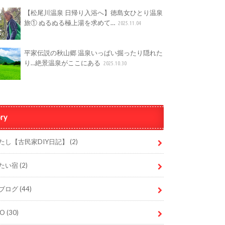
【松尾川温泉 日帰り入浴へ】徳島女ひとり温泉
旅① ぬるぬる極上湯を求めて…
2025.11.04
平家伝説の秋山郷 温泉いっぱい掘ったり隠れた
り…絶景温泉がここにある
2025.10.30
ry
たし【古民家DIY日記】
(2)
たい宿
(2)
ブログ
(44)
DO
(30)