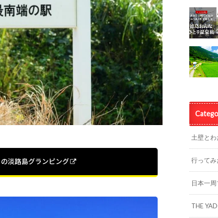
Catego
土壁とわ
行ってみ
トの淡路島グランピング
日本一周
THE YA