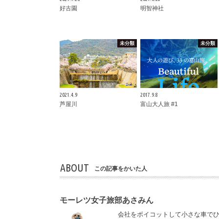
好古園
明智神社
未分類
未分類
2021.4.9
2017.9.8
芦屋川
富山大人旅 #1
ABOUT
この記事をかいた人
モーレツ女子旅部あさみん
会社をボイコットして小さな車でひ