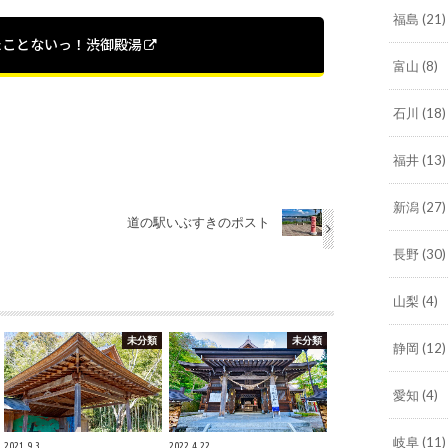
福島
(21)
たことないっ！渋御殿湯
富山
(8)
石川
(18)
福井
(13)
新潟
(27)
道の駅いぶすきのポスト
長野
(30)
山梨
(4)
未分類
未分類
静岡
(12)
愛知
(4)
岐阜
(11)
2021.9.3
2022.4.22