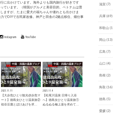
旅行に出かけています。海外よりも国内旅行が好きです
滋賀
(7)
行っています。（韓国がグルメと美容目的、ベトナムは普
をしますが、たまに愛犬の福ちゃんや連れとも出かけま
兵庫
(69)
自力でDIYで古民家改修。神戸と田舎の2拠点移住、畑仕事
和歌山
(1
Instagram
YouTube
岡山
(13)
広島
(7)
山口
(4)
中国・四国の温泉ブログ
中国・四国の温泉ブログ
島根
(2)
鳥取
(16)
2025.11.11
2025.11.4
【大歩危ひとり観光@歩危マ
【松尾川温泉 日帰り入浴
徳島
(5)
ート】徳島女ひとり温泉旅②
へ】徳島女ひとり温泉旅①
祖谷豆腐とぼけあげを求…
ぬるぬる極上湯を求めて…
愛媛
(2)