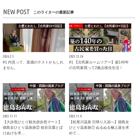
NEW POST
このライターの最新記事
土壁とわたし【古民家DIY日記】
土壁とわたし【古民家DIY日記】
2026.2.5
2025.12.26
#1 内見って、直感のテストかもしれ
#1 【古民家ルームツアー】築140年
ません。
の古民家買って2拠点移住生活！
中国・四国の温泉ブログ
中国・四国の温泉ブログ
2025.11.11
2025.11.4
【大歩危ひとり観光@歩危マート】
【松尾川温泉 日帰り入浴へ】徳島女
徳島女ひとり温泉旅② 祖谷豆腐とぼ
ひとり温泉旅① ぬるぬる極上湯を求
けあげを求…
めて…