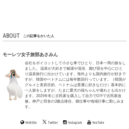
ABOUT
この記事をかいた人
モーレツ女子旅部あさみん
会社をボイコットして小さな車でひとり、日本一周の旅をし
ました。 温泉が大好きで秘湯や混浴、鄙び宿を中心にひと
り温泉旅行に出かけています。海外よりも国内旅行が好きで
すが、韓国やベトナムには毎年数回行っています。（韓国が
グルメと美容目的、ベトナムは普通に好きなだけ）基本的に
一人旅をしますが、たまに愛犬の福ちゃんや連れとも出かけ
ます。2025年冬に古民家を購入して自力でDIYで古民家改
修。神戸と田舎の2拠点移住、畑仕事や地域行事に勤しみま
す。
WebSite
Twitter
Instagram
YouTube