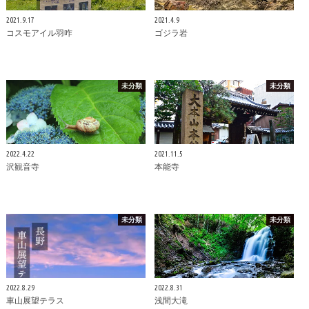
2021.9.17
2021.4.9
コスモアイル羽咋
ゴジラ岩
未分類
未分類
2022.4.22
2021.11.5
沢観音寺
本能寺
未分類
未分類
2022.8.29
2022.8.31
車山展望テラス
浅間大滝