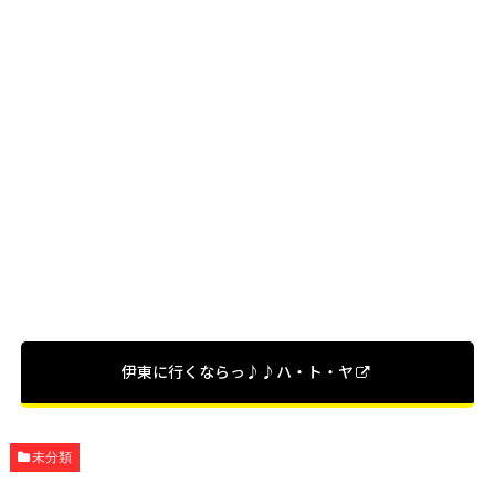
伊東に行くならっ♪♪ハ・ト・ヤ
未分類