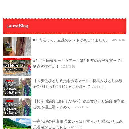
LatestBlog
#1 内見って、直感のテストかもしれません。
2026.02.05
#1 【古民家ルームツアー】築140年の古民家買って2
拠点移住生活！
2025.12.26
【大歩危ひとり観光@歩危マート】徳島女ひとり温泉
旅② 祖谷豆腐とぼけあげを求めて
2025.11.11
【松尾川温泉 日帰り入浴へ】徳島女ひとり温泉旅① ぬ
るぬる極上湯を求めて…
2025.11.04
平家伝説の秋山郷 温泉いっぱい掘ったり隠れたり…絶
景温泉がここにある
2025.10.30