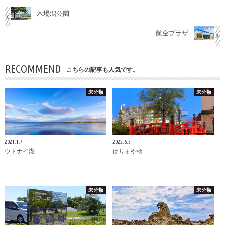
木場潟公園
航空プラザ
RECOMMEND
こちらの記事も人気です。
未分類
未分類
2021.1.7
2022.6.3
ウトナイ湖
はりまや橋
未分類
未分類