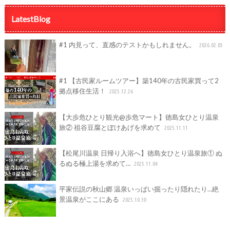
LatestBlog
#1 内見って、直感のテストかもしれません。
2026.02.05
#1 【古民家ルームツアー】築140年の古民家買って2
拠点移住生活！
2025.12.26
【大歩危ひとり観光@歩危マート】徳島女ひとり温泉
旅② 祖谷豆腐とぼけあげを求めて
2025.11.11
【松尾川温泉 日帰り入浴へ】徳島女ひとり温泉旅① ぬ
るぬる極上湯を求めて…
2025.11.04
平家伝説の秋山郷 温泉いっぱい掘ったり隠れたり…絶
景温泉がここにある
2025.10.30