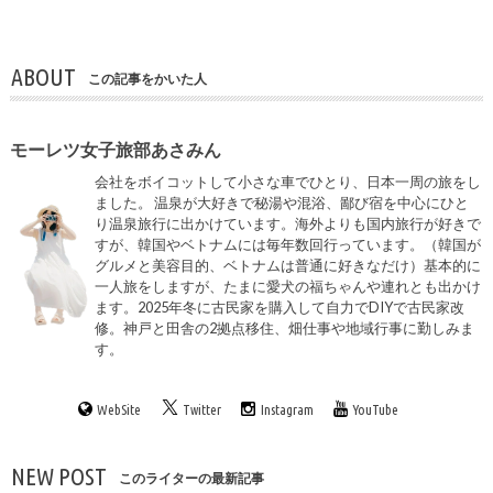
ABOUT
この記事をかいた人
モーレツ女子旅部あさみん
会社をボイコットして小さな車でひとり、日本一周の旅をし
ました。 温泉が大好きで秘湯や混浴、鄙び宿を中心にひと
り温泉旅行に出かけています。海外よりも国内旅行が好きで
すが、韓国やベトナムには毎年数回行っています。（韓国が
グルメと美容目的、ベトナムは普通に好きなだけ）基本的に
一人旅をしますが、たまに愛犬の福ちゃんや連れとも出かけ
ます。2025年冬に古民家を購入して自力でDIYで古民家改
修。神戸と田舎の2拠点移住、畑仕事や地域行事に勤しみま
す。
WebSite
Twitter
Instagram
YouTube
NEW POST
このライターの最新記事