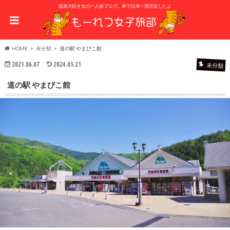
温泉大好き女の一人旅ブログ。車で日本一周完走したよ
HOME
未分類
道の駅 やまびこ館
2021.06.07
2024.05.21
未分類
道の駅 やまびこ館