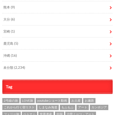
熊本
(9)
大分
(6)
宮崎
(1)
鹿児島
(5)
沖縄
(16)
未分類
(2,234)
Tag
2号線の旅
LOVE旅
youtubeショート動画
お土産
お遍路
これから行く宿リスト
しまなみ海道
もふもふ
アート
カンボジア
フェリー旅
ベトナム
世界遺産
中国
六甲ミーツ・アート