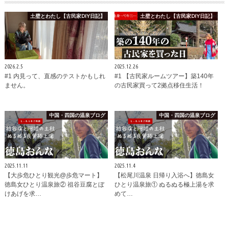
土壁とわたし【古民家DIY日記】
土壁とわたし【古民家DIY日記】
2026.2.5
2025.12.26
#1 内見って、直感のテストかもしれ
#1 【古民家ルームツアー】築140年
ません。
の古民家買って2拠点移住生活！
中国・四国の温泉ブログ
中国・四国の温泉ブログ
2025.11.11
2025.11.4
【大歩危ひとり観光@歩危マート】
【松尾川温泉 日帰り入浴へ】徳島女
徳島女ひとり温泉旅② 祖谷豆腐とぼ
ひとり温泉旅① ぬるぬる極上湯を求
けあげを求…
めて…