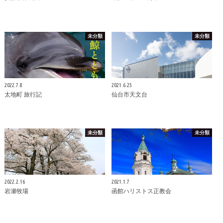
未分類
未分類
2022.7.8
2021.6.25
太地町 旅行記
仙台市天文台
未分類
未分類
2022.2.16
2021.1.7
岩瀬牧場
函館ハリストス正教会