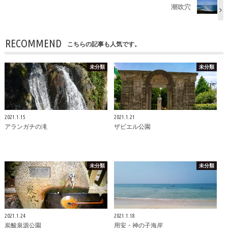
潮吹穴
RECOMMEND
こちらの記事も人気です。
未分類
未分類
2021.1.15
2021.1.21
アランガチの滝
ザビエル公園
未分類
未分類
2021.1.24
2021.1.18
炭酸泉源公園
用安・神の子海岸