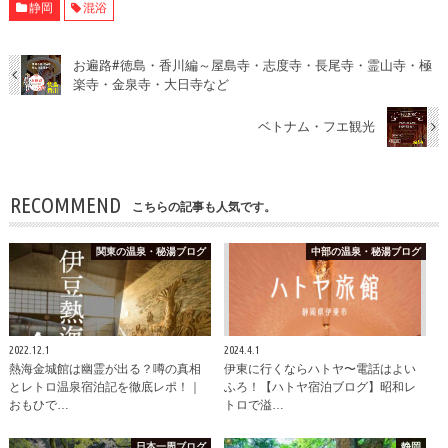
静岡
混浴
お遍路#徳島・香川編～屋島寺・志度寺・長尾寺・霊山寺・極
楽寺・金泉寺・大日寺など
ベトナム・フエ観光
RECOMMEND
こちらの記事も人気です。
関東の温泉・秘湯ブログ
中部の温泉・秘湯ブログ
2022.12.1
2024.4.1
熱海金城館は幽霊が出る？噂の真相
伊東に行くならハトヤ〜電話はよい
とレトロ温泉宿泊記を徹底レポ！｜
ふろ！【ハトヤ宿泊ブログ】昭和レ
おもひで…
トロで溢…
日本一周ブログ
静岡