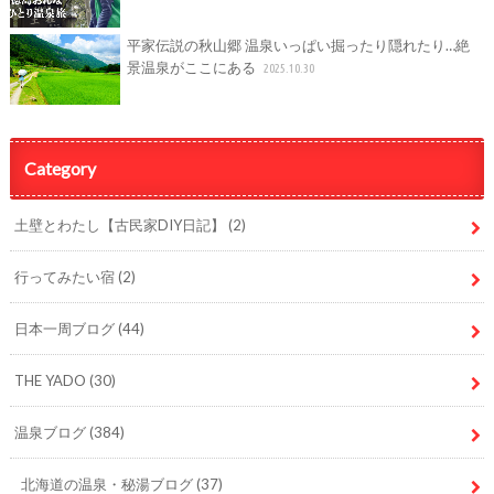
平家伝説の秋山郷 温泉いっぱい掘ったり隠れたり…絶
景温泉がここにある
2025.10.30
Category
土壁とわたし【古民家DIY日記】
(2)
行ってみたい宿
(2)
日本一周ブログ
(44)
THE YADO
(30)
温泉ブログ
(384)
北海道の温泉・秘湯ブログ
(37)