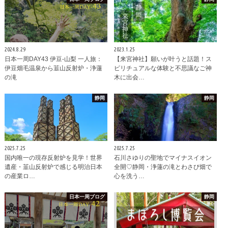
2024.8.29
2023.1.25
日本一周DAY43 伊豆-山梨 一人旅：
【来宮神社】願いが叶うと話題！ス
伊豆畑毛温泉から韮山反射炉・浄蓮
ピリチュアルな体験と不思議なご神
の滝
木に出会…
静岡
静岡
2025.7.25
2025.7.25
国内唯一の現存反射炉を見学！世界
石川さゆりの聖地でマイナスイオン
遺産・韮山反射炉で感じる明治日本
全開♡静岡・浄蓮の滝とわさび畑で
の産業ロ…
心を洗う…
日本一周ブログ
静岡