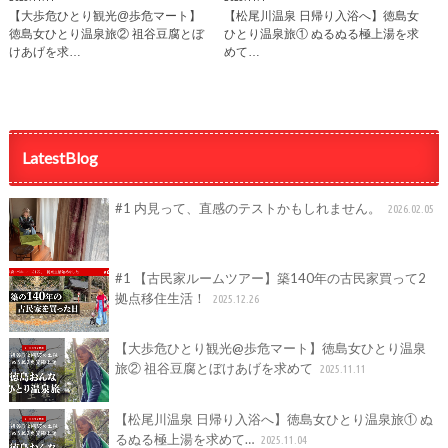
【大歩危ひとり観光@歩危マート】
【松尾川温泉 日帰り入浴へ】徳島女
徳島女ひとり温泉旅② 祖谷豆腐とぼ
ひとり温泉旅① ぬるぬる極上湯を求
けあげを求…
めて…
LatestBlog
#1 内見って、直感のテストかもしれません。
2026.02.05
#1 【古民家ルームツアー】築140年の古民家買って2
拠点移住生活！
2025.12.26
【大歩危ひとり観光@歩危マート】徳島女ひとり温泉
旅② 祖谷豆腐とぼけあげを求めて
2025.11.11
【松尾川温泉 日帰り入浴へ】徳島女ひとり温泉旅① ぬ
るぬる極上湯を求めて…
2025.11.04