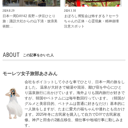
2024.8.29
2024.3.30
日本一周DAY42 長野～伊豆ひとり
まぼろし博覧会は怖すぎる？セーラ
旅：諏訪大社からの山下清・放浪美
ちゃんの正体・心霊現象・精神崩壊
術館…
注意スポット
ABOUT
この記事をかいた人
モーレツ女子旅部あさみん
会社をボイコットして小さな車でひとり、日本一周の旅をし
ました。 温泉が大好きで秘湯や混浴、鄙び宿を中心にひと
り温泉旅行に出かけています。海外よりも国内旅行が好きで
すが、韓国やベトナムには毎年数回行っています。（韓国が
グルメと美容目的、ベトナムは普通に好きなだけ）基本的に
一人旅をしますが、たまに愛犬の福ちゃんや連れとも出かけ
ます。2025年冬に古民家を購入して自力でDIYで古民家改
修。神戸と田舎の2拠点移住、畑仕事や地域行事に勤しみま
す。