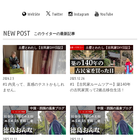
WebSite
Twitter
Instagram
YouTube
NEW POST
このライターの最新記事
土壁とわたし【古民家DIY日記】
土壁とわたし【古民家DIY日記】
2026.2.5
2025.12.26
#1 内見って、直感のテストかもしれ
#1 【古民家ルームツアー】築140年
ません。
の古民家買って2拠点移住生活！
中国・四国の温泉ブログ
中国・四国の温泉ブログ
2025.11.11
2025.11.4