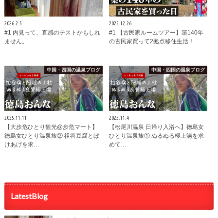
2026.2.5
2025.12.26
#1 内見って、直感のテストかもしれ
#1 【古民家ルームツアー】築140年
ません。
の古民家買って2拠点移住生活！
中国・四国の温泉ブログ
中国・四国の温泉ブログ
2025.11.11
2025.11.4
【大歩危ひとり観光@歩危マート】
【松尾川温泉 日帰り入浴へ】徳島女
徳島女ひとり温泉旅② 祖谷豆腐とぼ
ひとり温泉旅① ぬるぬる極上湯を求
けあげを求…
めて…
LatestBlog