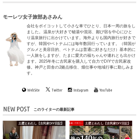
モーレツ女子旅部あさみん
会社をボイコットして小さな車でひとり、日本一周の旅をし
ました。 温泉が大好きで秘湯や混浴、鄙び宿を中心にひと
り温泉旅行に出かけています。海外よりも国内旅行が好きで
すが、韓国やベトナムには毎年数回行っています。（韓国が
グルメと美容目的、ベトナムは普通に好きなだけ）基本的に
一人旅をしますが、たまに愛犬の福ちゃんや連れとも出かけ
ます。2025年冬に古民家を購入して自力でDIYで古民家改
修。神戸と田舎の2拠点移住、畑仕事や地域行事に勤しみま
す。
WebSite
Twitter
Instagram
YouTube
NEW POST
このライターの最新記事
土壁とわたし【古民家DIY日記】
土壁とわたし【古民家DIY日記】