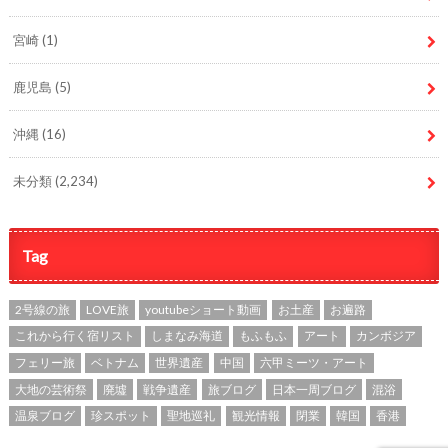
宮崎
(1)
鹿児島
(5)
沖縄
(16)
未分類
(2,234)
Tag
2号線の旅
LOVE旅
youtubeショート動画
お土産
お遍路
これから行く宿リスト
しまなみ海道
もふもふ
アート
カンボジア
フェリー旅
ベトナム
世界遺産
中国
六甲ミーツ・アート
大地の芸術祭
廃墟
戦争遺産
旅ブログ
日本一周ブログ
混浴
温泉ブログ
珍スポット
聖地巡礼
観光情報
閉業
韓国
香港