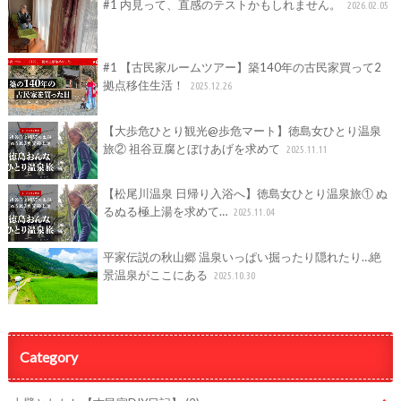
#1 内見って、直感のテストかもしれません。
2026.02.05
#1 【古民家ルームツアー】築140年の古民家買って2
拠点移住生活！
2025.12.26
【大歩危ひとり観光@歩危マート】徳島女ひとり温泉
旅② 祖谷豆腐とぼけあげを求めて
2025.11.11
【松尾川温泉 日帰り入浴へ】徳島女ひとり温泉旅① ぬ
るぬる極上湯を求めて…
2025.11.04
平家伝説の秋山郷 温泉いっぱい掘ったり隠れたり…絶
景温泉がここにある
2025.10.30
Category