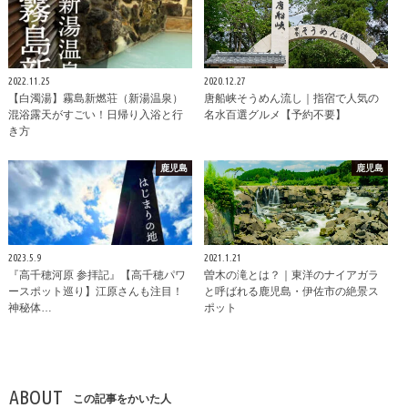
2022.11.25
2020.12.27
【白濁湯】霧島新燃荘（新湯温泉）
唐船峡そうめん流し｜指宿で人気の
混浴露天がすごい！日帰り入浴と行
名水百選グルメ【予約不要】
き方
鹿児島
鹿児島
2023.5.9
2021.1.21
『高千穂河原 参拝記』【高千穂パワ
曽木の滝とは？｜東洋のナイアガラ
ースポット巡り】江原さんも注目！
と呼ばれる鹿児島・伊佐市の絶景ス
神秘体…
ポット
ABOUT
この記事をかいた人