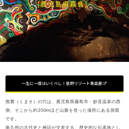
一生に一度はいくべし！星野リゾート青森屋
熊襲（くまそ）の穴は、鹿児島県霧島市・妙見温泉の西
側、そこから約200mほど山腹を登った場所にある洞窟
です。
南九州の古代史と神話が交差する、歴史的な伝承地とし