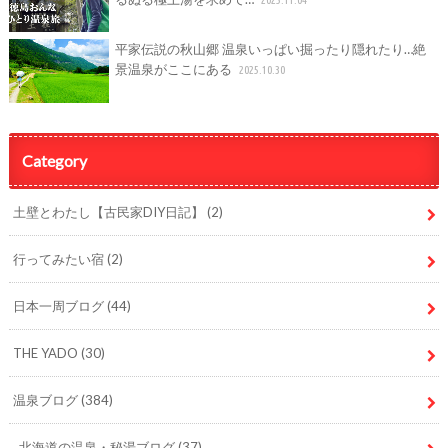
平家伝説の秋山郷 温泉いっぱい掘ったり隠れたり…絶
景温泉がここにある
2025.10.30
Category
土壁とわたし【古民家DIY日記】
(2)
行ってみたい宿
(2)
日本一周ブログ
(44)
THE YADO
(30)
温泉ブログ
(384)
北海道の温泉・秘湯ブログ
(37)