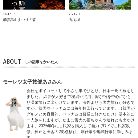
2024.5.13
2021.7.1
飛騨高山まつりの森
丸岡城
ABOUT
この記事をかいた人
モーレツ女子旅部あさみん
会社をボイコットして小さな車でひとり、日本一周の旅をし
ました。 温泉が大好きで秘湯や混浴、鄙び宿を中心にひと
り温泉旅行に出かけています。海外よりも国内旅行が好きで
すが、韓国やベトナムには毎年数回行っています。（韓国が
グルメと美容目的、ベトナムは普通に好きなだけ）基本的に
一人旅をしますが、たまに愛犬の福ちゃんや連れとも出かけ
ます。2025年冬に古民家を購入して自力でDIYで古民家改
修。神戸と田舎の2拠点移住、畑仕事や地域行事に勤しみま
す。