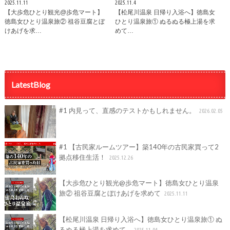
2025.11.11
2025.11.4
【大歩危ひとり観光@歩危マート】
【松尾川温泉 日帰り入浴へ】徳島女
徳島女ひとり温泉旅② 祖谷豆腐とぼ
ひとり温泉旅① ぬるぬる極上湯を求
けあげを求…
めて…
LatestBlog
#1 内見って、直感のテストかもしれません。
2026.02.05
#1 【古民家ルームツアー】築140年の古民家買って2
拠点移住生活！
2025.12.26
【大歩危ひとり観光@歩危マート】徳島女ひとり温泉
旅② 祖谷豆腐とぼけあげを求めて
2025.11.11
【松尾川温泉 日帰り入浴へ】徳島女ひとり温泉旅① ぬ
るぬる極上湯を求めて…
2025.11.04