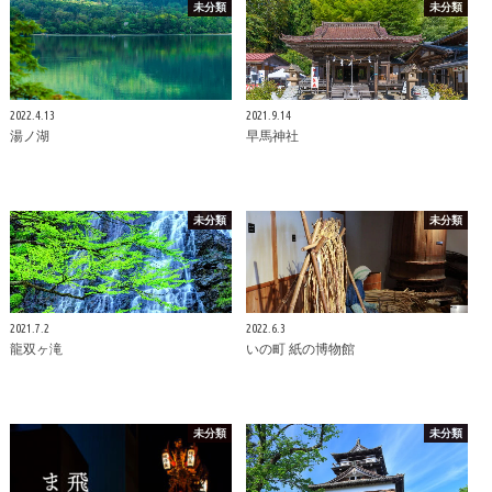
未分類
未分類
2022.4.13
2021.9.14
湯ノ湖
早馬神社
未分類
未分類
2021.7.2
2022.6.3
龍双ヶ滝
いの町 紙の博物館
未分類
未分類