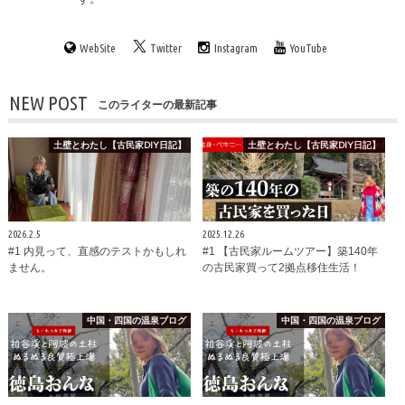
WebSite
Twitter
Instagram
YouTube
NEW POST
このライターの最新記事
土壁とわたし【古民家DIY日記】
土壁とわたし【古民家DIY日記】
2026.2.5
2025.12.26
#1 内見って、直感のテストかもしれ
#1 【古民家ルームツアー】築140年
ません。
の古民家買って2拠点移住生活！
中国・四国の温泉ブログ
中国・四国の温泉ブログ