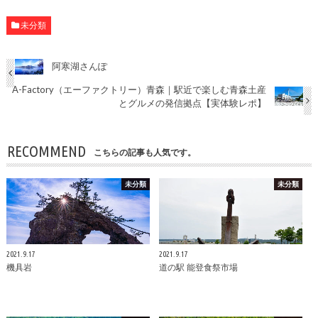
未分類
阿寒湖さんぽ
A-Factory（エーファクトリー）青森｜駅近で楽しむ青森土産
とグルメの発信拠点【実体験レポ】
RECOMMEND
こちらの記事も人気です。
未分類
未分類
2021.9.17
2021.9.17
機具岩
道の駅 能登食祭市場