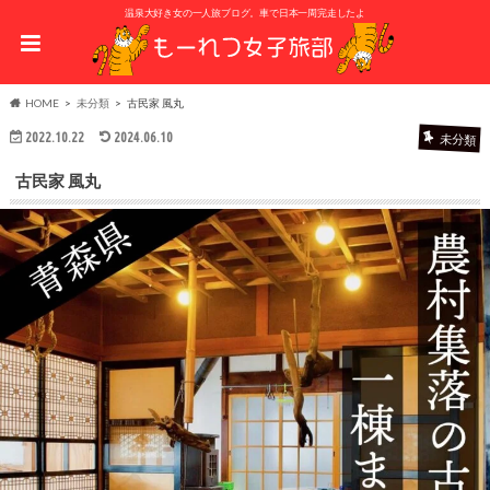
温泉大好き女の一人旅ブログ。車で日本一周完走したよ
HOME
未分類
古民家 風丸
2022.10.22
2024.06.10
未分類
古民家 風丸