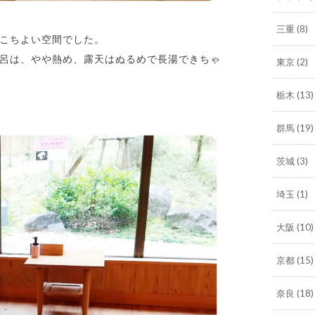
三重
(8)
こちよい空間でした。
呂は、やや熱め、露天はぬるめで長湯できちゃ
東京
(2)
栃木
(13)
群馬
(19)
茨城
(3)
埼玉
(1)
大阪
(10)
京都
(15)
奈良
(18)