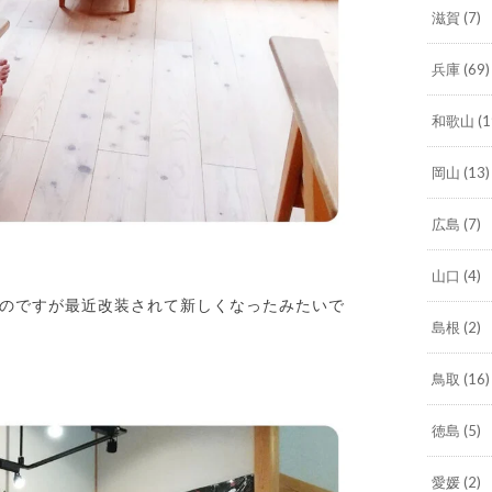
滋賀
(7)
兵庫
(69)
和歌山
(1
岡山
(13)
広島
(7)
山口
(4)
のですが最近改装されて新しくなったみたいで
島根
(2)
鳥取
(16)
徳島
(5)
愛媛
(2)