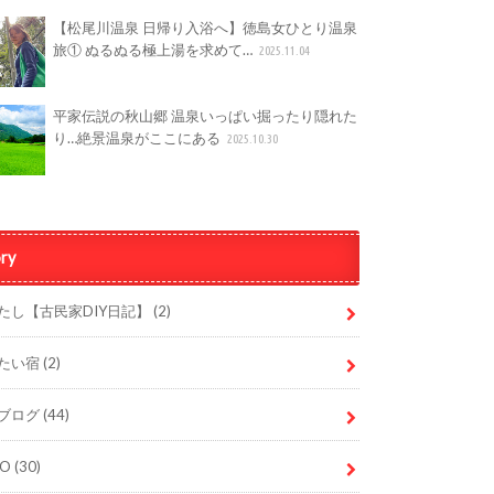
【松尾川温泉 日帰り入浴へ】徳島女ひとり温泉
旅① ぬるぬる極上湯を求めて…
2025.11.04
平家伝説の秋山郷 温泉いっぱい掘ったり隠れた
り…絶景温泉がここにある
2025.10.30
ry
たし【古民家DIY日記】
(2)
たい宿
(2)
ブログ
(44)
DO
(30)