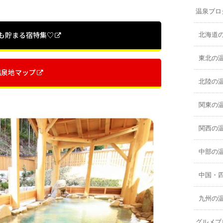
温泉ブロ
%も貯まる宿特集♡
北海道
東北の
温泉地マップ
北陸の
関東の
関西の
中部の
中国・
九州の
グルメブ