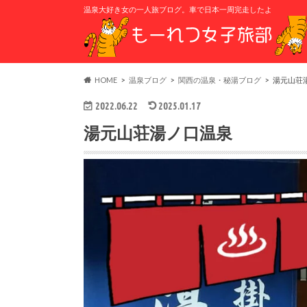
温泉大好き女の一人旅ブログ。車で日本一周完走したよ
HOME
温泉ブログ
関西の温泉・秘湯ブログ
湯元山荘
2022.06.22
2025.01.17
湯元山荘湯ノ口温泉