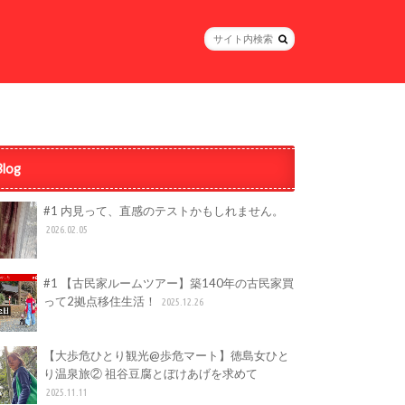
Blog
#1 内見って、直感のテストかもしれません。
2026.02.05
#1 【古民家ルームツアー】築140年の古民家買
って2拠点移住生活！
2025.12.26
【大歩危ひとり観光@歩危マート】徳島女ひと
り温泉旅② 祖谷豆腐とぼけあげを求めて
2025.11.11