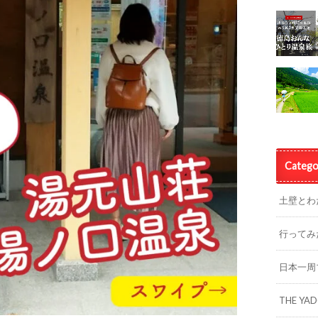
Catego
土壁とわ
行ってみ
日本一周
THE YA