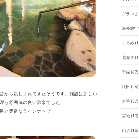
グランピ
海外旅行
まとめ
(1
北海道
(1
青森
(67)
秋田
(26)
昔から親しまれてきたそうです。施設は新しい
岩手
(37)
漂う雰囲気の良い温泉でした。
呂と豊富なラインナップ！
宮城
(13)
山形
(16)