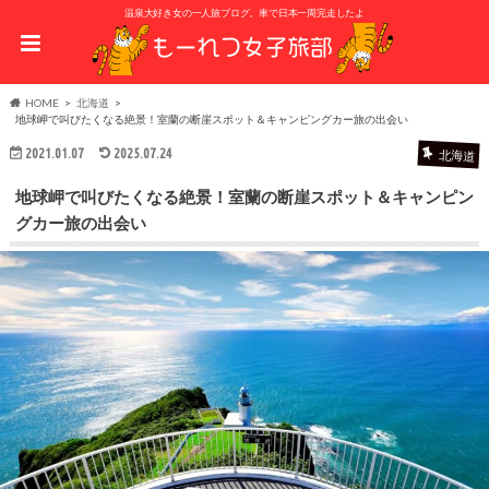
温泉大好き女の一人旅ブログ。車で日本一周完走したよ
HOME
北海道
地球岬で叫びたくなる絶景！室蘭の断崖スポット＆キャンピングカー旅の出会い
2021.01.07
2025.07.24
北海道
地球岬で叫びたくなる絶景！室蘭の断崖スポット＆キャンピン
グカー旅の出会い