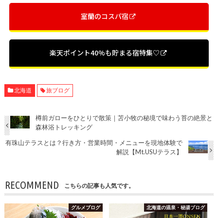
室蘭のコスパ宿
楽天ポイント40%も貯まる宿特集♡
北海道
旅ブログ
樽前ガローをひとりで散策｜苫小牧の秘境で味わう苔の絶景と
森林浴トレッキング
有珠山テラスとは？行き方・営業時間・メニューを現地体験で
解説【Mt.USUテラス】
RECOMMEND
こちらの記事も人気です。
グルメブログ
北海道の温泉・秘湯ブログ