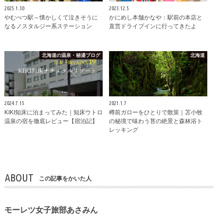
2025.1.30
2023.12.5
やむべつ駅～懐かしくて泣きそうに
かにめし本舗かなや：駅前の本店と
なるノスタルジー系ステーション
直営ドライブインに行ってきたよ
北海道の温泉・秘湯ブログ
北海道
2024.7.15
2021.1.7
KIKI知床に泊まってみた｜知床ウトロ
樽前ガローをひとりで散策｜苫小牧
温泉の宿を徹底レビュー【宿泊記】
の秘境で味わう苔の絶景と森林浴ト
レッキング
ABOUT
この記事をかいた人
モーレツ女子旅部あさみん