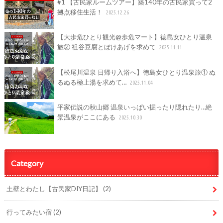
#1 【古民家ルームツアー】築140年の古民家買って2
拠点移住生活！
2025.12.26
【大歩危ひとり観光@歩危マート】徳島女ひとり温泉
旅② 祖谷豆腐とぼけあげを求めて
2025.11.11
【松尾川温泉 日帰り入浴へ】徳島女ひとり温泉旅① ぬ
るぬる極上湯を求めて…
2025.11.04
平家伝説の秋山郷 温泉いっぱい掘ったり隠れたり…絶
景温泉がここにある
2025.10.30
Category
土壁とわたし【古民家DIY日記】
(2)
行ってみたい宿
(2)