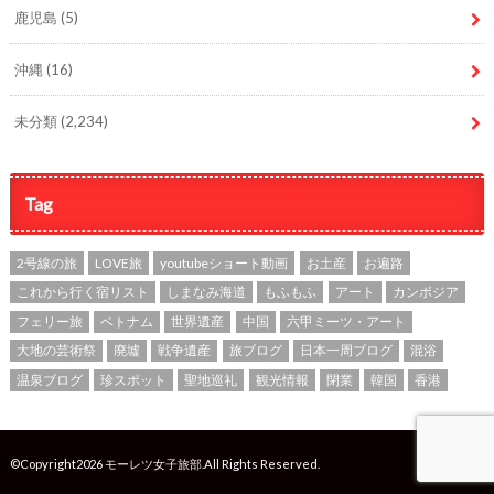
鹿児島
(5)
沖縄
(16)
未分類
(2,234)
Tag
2号線の旅
LOVE旅
youtubeショート動画
お土産
お遍路
これから行く宿リスト
しまなみ海道
もふもふ
アート
カンボジア
フェリー旅
ベトナム
世界遺産
中国
六甲ミーツ・アート
大地の芸術祭
廃墟
戦争遺産
旅ブログ
日本一周ブログ
混浴
温泉ブログ
珍スポット
聖地巡礼
観光情報
閉業
韓国
香港
©Copyright2026
モーレツ女子旅部
.All Rights Reserved.