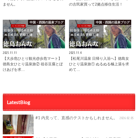
ません。
の古民家買って2拠点移住生活！
中国・四国の温泉ブログ
中国・四国の温泉ブログ
2025.11.11
2025.11.4
【大歩危ひとり観光@歩危マート】
【松尾川温泉 日帰り入浴へ】徳島女
徳島女ひとり温泉旅② 祖谷豆腐とぼ
ひとり温泉旅① ぬるぬる極上湯を求
けあげを求…
めて…
LatestBlog
#1 内見って、直感のテストかもしれません。
2026.02.05