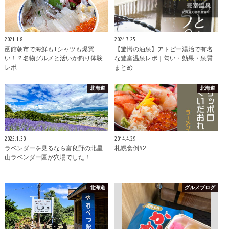
2021.1.8
2024.7.25
函館朝市で海鮮もTシャツも爆買
【驚愕の油泉】アトピー湯治で有名
い！？名物グルメと活いか釣り体験
な豊富温泉レポ｜匂い・効果・泉質
レポ
まとめ
北海道
北海道
2025.1.30
2014.4.29
ラベンダーを見るなら富良野の北星
札幌食倒#2
山ラベンダー園が穴場でした！
北海道
グルメブログ