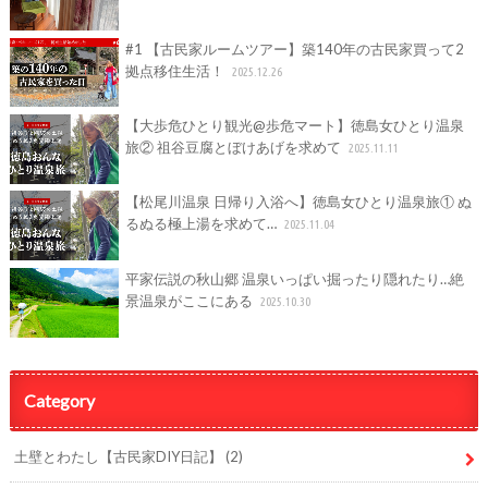
#1 【古民家ルームツアー】築140年の古民家買って2
拠点移住生活！
2025.12.26
【大歩危ひとり観光@歩危マート】徳島女ひとり温泉
旅② 祖谷豆腐とぼけあげを求めて
2025.11.11
【松尾川温泉 日帰り入浴へ】徳島女ひとり温泉旅① ぬ
るぬる極上湯を求めて…
2025.11.04
平家伝説の秋山郷 温泉いっぱい掘ったり隠れたり…絶
景温泉がここにある
2025.10.30
Category
土壁とわたし【古民家DIY日記】
(2)