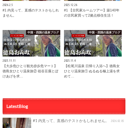
2026.2.5
2025.12.26
#1 内見って、直感のテストかもしれ
#1 【古民家ルームツアー】築140年
ません。
の古民家買って2拠点移住生活！
中国・四国の温泉ブログ
中国・四国の温泉ブログ
2025.11.11
2025.11.4
【大歩危ひとり観光@歩危マート】
【松尾川温泉 日帰り入浴へ】徳島女
徳島女ひとり温泉旅② 祖谷豆腐とぼ
ひとり温泉旅① ぬるぬる極上湯を求
けあげを求…
めて…
LatestBlog
#1 内見って、直感のテストかもしれません。
2026.02.05