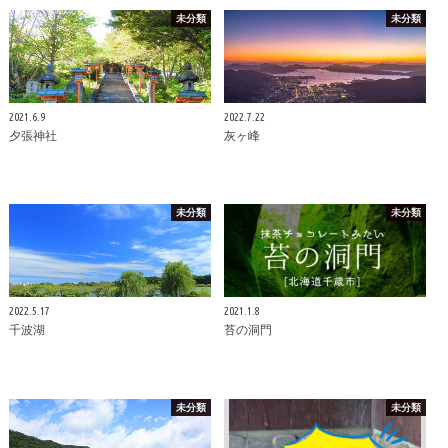
未分類
未分類
2021.6.9
2022.7.22
夕張神社
灰ヶ峰
未分類
未分類
2022.5.17
2021.1.8
千波湖
苔の洞門
未分類
未分類