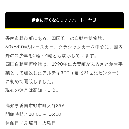
伊東に行くならっ♪♪ハ・ト・ヤ
香南市野市町にある、四国唯一の自動車博物館。
60s〜80sのレースカー、クラシックカーを中心に、国内
外の希少車を2輪・4輪とも展示しています。
四国自動車博物館は、1990年に大豊町がふるさと創生事
業として建設したアルティ300（嶺北21世紀センター）
に初めて開設しました。
現在の運営は高知トヨタ。
高知県香南市野市町大谷896
開館時間／10:00 ～ 16:00
休館日／月曜日・火曜日