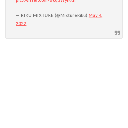
pic.twitter.com/wkq3WyiKth
— RIKU MIXTURE (@MixtureRiku)
May 4,
2022