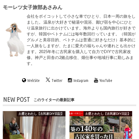
モーレツ女子旅部あさみん
会社をボイコットして小さな車でひとり、日本一周の旅をし
ました。 温泉が大好きで秘湯や混浴、鄙び宿を中心にひと
り温泉旅行に出かけています。海外よりも国内旅行が好きで
すが、韓国やベトナムには毎年数回行っています。（韓国が
グルメと美容目的、ベトナムは普通に好きなだけ）基本的に
一人旅をしますが、たまに愛犬の福ちゃんや連れとも出かけ
ます。2025年冬に古民家を購入して自力でDIYで古民家改
修。神戸と田舎の2拠点移住、畑仕事や地域行事に勤しみま
す。
WebSite
Twitter
Instagram
YouTube
NEW POST
このライターの最新記事
土壁とわたし【古民家DIY日記】
土壁とわたし【古民家DIY日記】