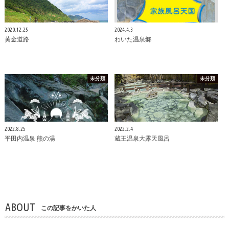
2020.12.25
2024.4.3
黄金道路
わいた温泉郷
未分類
未分類
2022.8.25
2022.2.4
平田内温泉 熊の湯
蔵王温泉大露天風呂
ABOUT
この記事をかいた人