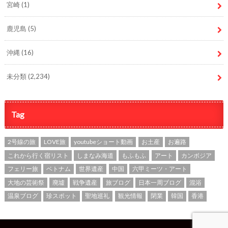
宮崎
(1)
鹿児島
(5)
沖縄
(16)
未分類
(2,234)
Tag
2号線の旅
LOVE旅
youtubeショート動画
お土産
お遍路
これから行く宿リスト
しまなみ海道
もふもふ
アート
カンボジア
フェリー旅
ベトナム
世界遺産
中国
六甲ミーツ・アート
大地の芸術祭
廃墟
戦争遺産
旅ブログ
日本一周ブログ
混浴
温泉ブログ
珍スポット
聖地巡礼
観光情報
閉業
韓国
香港