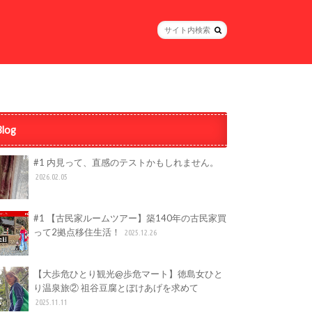
Blog
#1 内見って、直感のテストかもしれません。
2026.02.05
#1 【古民家ルームツアー】築140年の古民家買
って2拠点移住生活！
2025.12.26
【大歩危ひとり観光@歩危マート】徳島女ひと
り温泉旅② 祖谷豆腐とぼけあげを求めて
2025.11.11