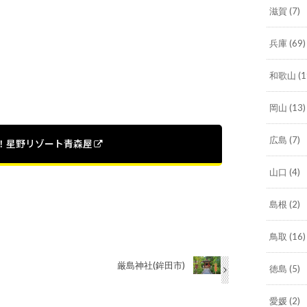
滋賀
(7)
兵庫
(69)
和歌山
(1
岡山
(13)
広島
(7)
！星野リゾート青森屋
山口
(4)
島根
(2)
鳥取
(16)
厳島神社(鉾田市)
徳島
(5)
愛媛
(2)