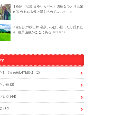
【松尾川温泉 日帰り入浴へ】徳島女ひとり温泉
旅① ぬるぬる極上湯を求めて…
2025.11.04
平家伝説の秋山郷 温泉いっぱい掘ったり隠れた
り…絶景温泉がここにある
2025.10.30
ry
たし【古民家DIY日記】
(2)
たい宿
(2)
ブログ
(44)
DO
(30)