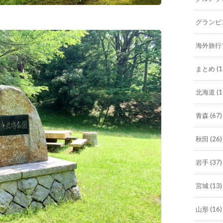
グランピ
海外旅行
まとめ
(1
北海道
(1
青森
(67)
秋田
(26)
岩手
(37)
宮城
(13)
山形
(16)