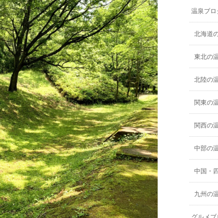
温泉ブロ
北海道
東北の
北陸の
関東の
関西の
中部の
中国・
九州の
グルメブ