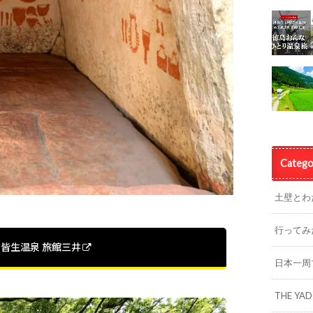
Catego
土壁とわ
行ってみ
皆生温泉 旅館三井
日本一周
THE YA