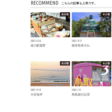
RECOMMEND
こちらの記事も人気です。
未分類
未分類
2023.4.26
2021.9.17
道の駅菰野
能登長寿大仏
未分類
未分類
2021.9.14
2022.7.8
大谷海岸
鳥取旅行記③