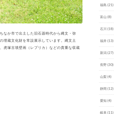
福島
(21)
富山
(8)
石川
(18)
ちなか市で出土した旧石器時代から縄文・弥
の埋蔵文化財を常設展示しています。縄文土
福井
(13)
、虎塚古墳壁画（レプリカ）などの貴重な収蔵
新潟
(27)
長野
(30)
山梨
(4)
静岡
(12)
愛知
(4)
岐阜
(11)