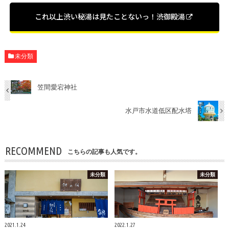
これ以上渋い秘湯は見たことないっ！渋御殿湯
未分類
笠間愛宕神社
水戸市水道低区配水塔
RECOMMEND
こちらの記事も人気です。
未分類
未分類
2021.1.24
2022.1.27