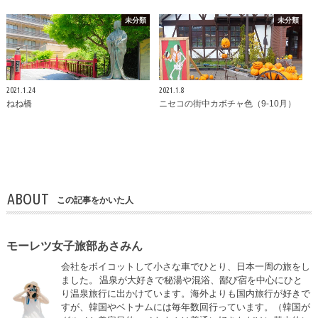
未分類
未分類
2021.1.24
2021.1.8
ねね橋
ニセコの街中カボチャ色（9-10月）
ABOUT
この記事をかいた人
モーレツ女子旅部あさみん
会社をボイコットして小さな車でひとり、日本一周の旅をし
ました。 温泉が大好きで秘湯や混浴、鄙び宿を中心にひと
り温泉旅行に出かけています。海外よりも国内旅行が好きで
すが、韓国やベトナムには毎年数回行っています。（韓国が