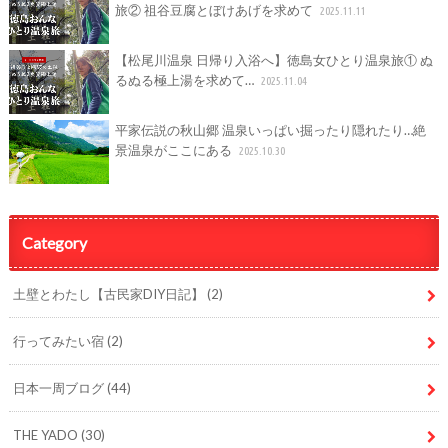
旅② 祖谷豆腐とぼけあげを求めて
2025.11.11
【松尾川温泉 日帰り入浴へ】徳島女ひとり温泉旅① ぬ
るぬる極上湯を求めて…
2025.11.04
平家伝説の秋山郷 温泉いっぱい掘ったり隠れたり…絶
景温泉がここにある
2025.10.30
Category
土壁とわたし【古民家DIY日記】
(2)
行ってみたい宿
(2)
日本一周ブログ
(44)
THE YADO
(30)