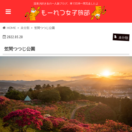
温泉大好き女の一人旅ブログ。車で日本一周完走したよ
HOME
未分類
笠間つつじ公園
2022.05.20
未分類
笠間つつじ公園