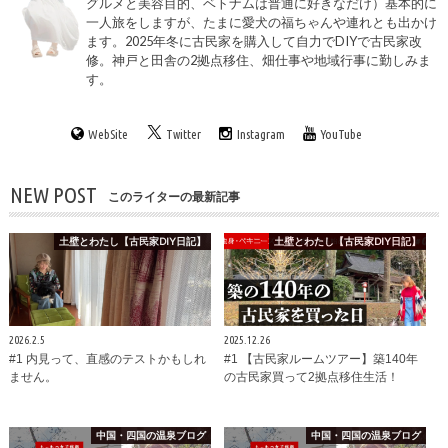
グルメと美容目的、ベトナムは普通に好きなだけ）基本的に
一人旅をしますが、たまに愛犬の福ちゃんや連れとも出かけ
ます。2025年冬に古民家を購入して自力でDIYで古民家改
修。神戸と田舎の2拠点移住、畑仕事や地域行事に勤しみま
す。
WebSite
Twitter
Instagram
YouTube
NEW POST
このライターの最新記事
土壁とわたし【古民家DIY日記】
土壁とわたし【古民家DIY日記】
2026.2.5
2025.12.26
#1 内見って、直感のテストかもしれ
#1 【古民家ルームツアー】築140年
ません。
の古民家買って2拠点移住生活！
中国・四国の温泉ブログ
中国・四国の温泉ブログ