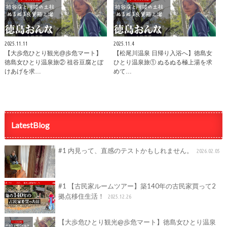
2025.11.11
2025.11.4
【大歩危ひとり観光@歩危マート】
【松尾川温泉 日帰り入浴へ】徳島女
徳島女ひとり温泉旅② 祖谷豆腐とぼ
ひとり温泉旅① ぬるぬる極上湯を求
けあげを求…
めて…
LatestBlog
#1 内見って、直感のテストかもしれません。
2026.02.05
#1 【古民家ルームツアー】築140年の古民家買って2
拠点移住生活！
2025.12.26
【大歩危ひとり観光@歩危マート】徳島女ひとり温泉