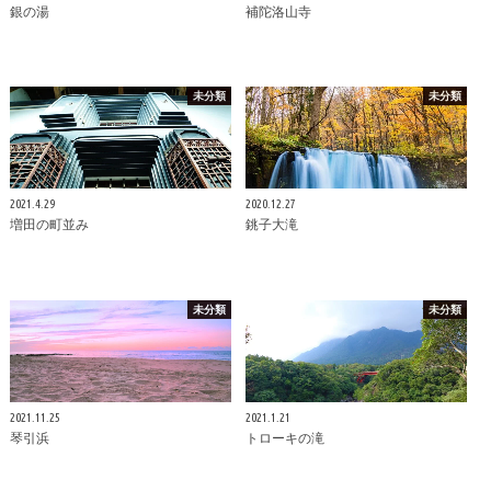
銀の湯
補陀洛山寺
未分類
未分類
2021.4.29
2020.12.27
増田の町並み
銚子大滝
未分類
未分類
2021.11.25
2021.1.21
琴引浜
トローキの滝