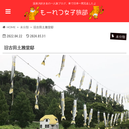
温泉大好き女の一人旅ブログ。車で日本一周完走したよ
HOME
未分類
旧古田土雅堂邸
2022.04.22
2024.05.31
未分類
旧古田土雅堂邸