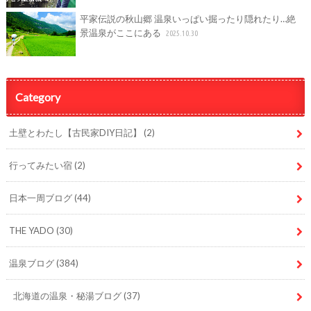
平家伝説の秋山郷 温泉いっぱい掘ったり隠れたり…絶
景温泉がここにある
2025.10.30
Category
土壁とわたし【古民家DIY日記】
(2)
行ってみたい宿
(2)
日本一周ブログ
(44)
THE YADO
(30)
温泉ブログ
(384)
北海道の温泉・秘湯ブログ
(37)