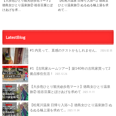
【大歩危ひとり観光@歩危マート】
【松尾川温泉 日帰り入浴へ】徳島女
徳島女ひとり温泉旅② 祖谷豆腐とぼ
ひとり温泉旅① ぬるぬる極上湯を求
けあげを求…
めて…
LatestBlog
#1 内見って、直感のテストかもしれません。
2026.02.05
#1 【古民家ルームツアー】築140年の古民家買って2
拠点移住生活！
2025.12.26
【大歩危ひとり観光@歩危マート】徳島女ひとり温泉
旅② 祖谷豆腐とぼけあげを求めて
2025.11.11
【松尾川温泉 日帰り入浴へ】徳島女ひとり温泉旅① ぬ
るぬる極上湯を求めて…
2025.11.04