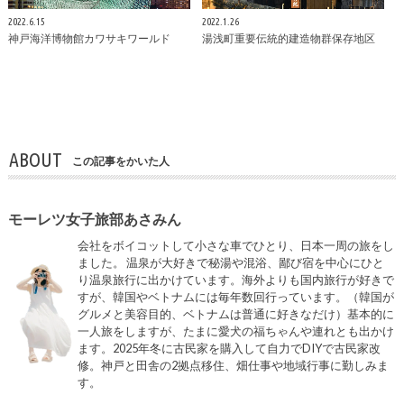
2022.6.15
2022.1.26
神戸海洋博物館カワサキワールド
湯浅町重要伝統的建造物群保存地区
ABOUT
この記事をかいた人
モーレツ女子旅部あさみん
会社をボイコットして小さな車でひとり、日本一周の旅をし
ました。 温泉が大好きで秘湯や混浴、鄙び宿を中心にひと
り温泉旅行に出かけています。海外よりも国内旅行が好きで
すが、韓国やベトナムには毎年数回行っています。（韓国が
グルメと美容目的、ベトナムは普通に好きなだけ）基本的に
一人旅をしますが、たまに愛犬の福ちゃんや連れとも出かけ
ます。2025年冬に古民家を購入して自力でDIYで古民家改
修。神戸と田舎の2拠点移住、畑仕事や地域行事に勤しみま
す。