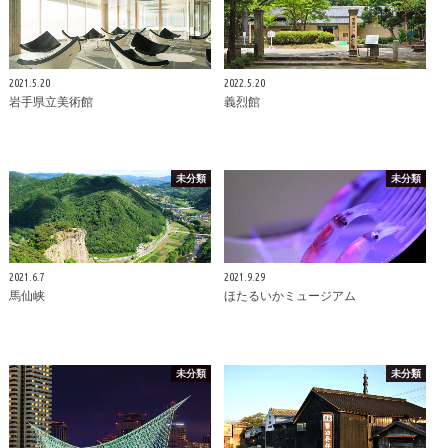
2021.5.20
2022.5.20
岩手県立美術館
義烈館
未分類
未分類
2021.6.7
2021.9.29
馬仙峡
ほたるいかミュージアム
未分類
未分類