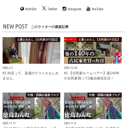
WebSite
Twitter
Instagram
YouTube
NEW POST
このライターの最新記事
土壁とわたし【古民家DIY日記】
土壁とわたし【古民家DIY日記】
2026.2.5
2025.12.26
#1 内見って、直感のテストかもしれ
#1 【古民家ルームツアー】築140年
ません。
の古民家買って2拠点移住生活！
中国・四国の温泉ブログ
中国・四国の温泉ブログ
2025.11.11
2025.11.4