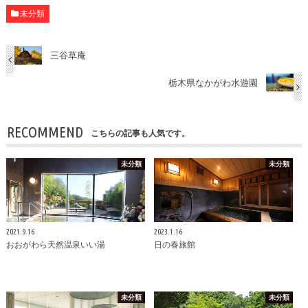
未分類
三谷草庵
栃木県なかがわ水遊園
RECOMMEND
こちらの記事も人気です。
未分類
未分類
2021.9.16
2023.1.16
おおがわら天然温泉いい湯
日の春旅館
未分類
未分類