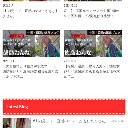
2026.2.5
2025.12.26
#1 内見って、直感のテストかもしれ
#1 【古民家ルームツアー】築140年
ません。
の古民家買って2拠点移住生活！
中国・四国の温泉ブログ
中国・四国の温泉ブログ
2025.11.11
2025.11.4
【大歩危ひとり観光@歩危マート】
【松尾川温泉 日帰り入浴へ】徳島女
徳島女ひとり温泉旅② 祖谷豆腐とぼ
ひとり温泉旅① ぬるぬる極上湯を求
けあげを求…
めて…
LatestBlog
#1 内見って、直感のテストかもしれません。
2026.02.05