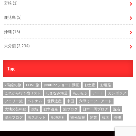
宮崎
(1)
鹿児島
(5)
沖縄
(16)
未分類
(2,234)
Tag
2号線の旅
LOVE旅
youtubeショート動画
お土産
お遍路
これから行く宿リスト
しまなみ海道
もふもふ
アート
カンボジア
フェリー旅
ベトナム
世界遺産
中国
六甲ミーツ・アート
大地の芸術祭
廃墟
戦争遺産
旅ブログ
日本一周ブログ
混浴
温泉ブログ
珍スポット
聖地巡礼
観光情報
閉業
韓国
香港