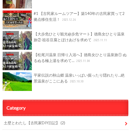
#1 【古民家ルームツアー】築140年の古民家買って2
拠点移住生活！
2025.12.26
【大歩危ひとり観光@歩危マート】徳島女ひとり温泉
旅② 祖谷豆腐とぼけあげを求めて
2025.11.11
【松尾川温泉 日帰り入浴へ】徳島女ひとり温泉旅① ぬ
るぬる極上湯を求めて…
2025.11.04
平家伝説の秋山郷 温泉いっぱい掘ったり隠れたり…絶
景温泉がここにある
2025.10.30
Category
土壁とわたし【古民家DIY日記】
(2)