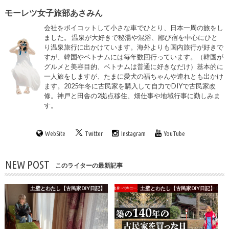
モーレツ女子旅部あさみん
会社をボイコットして小さな車でひとり、日本一周の旅をし
ました。 温泉が大好きで秘湯や混浴、鄙び宿を中心にひと
り温泉旅行に出かけています。海外よりも国内旅行が好きで
すが、韓国やベトナムには毎年数回行っています。（韓国が
グルメと美容目的、ベトナムは普通に好きなだけ）基本的に
一人旅をしますが、たまに愛犬の福ちゃんや連れとも出かけ
ます。2025年冬に古民家を購入して自力でDIYで古民家改
修。神戸と田舎の2拠点移住、畑仕事や地域行事に勤しみま
す。
WebSite
Twitter
Instagram
YouTube
NEW POST
このライターの最新記事
土壁とわたし【古民家DIY日記】
土壁とわたし【古民家DIY日記】