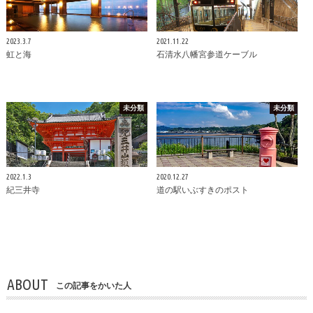
2023.3.7
2021.11.22
虹と海
石清水八幡宮参道ケーブル
未分類
未分類
2022.1.3
2020.12.27
紀三井寺
道の駅いぶすきのポスト
ABOUT
この記事をかいた人