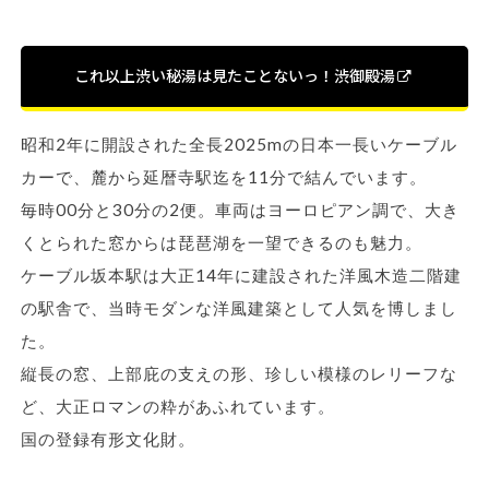
これ以上渋い秘湯は見たことないっ！渋御殿湯
昭和2年に開設された全長2025mの日本一長いケーブル
カーで、麓から延暦寺駅迄を11分で結んでいます。
毎時00分と30分の2便。車両はヨーロピアン調で、大き
くとられた窓からは琵琶湖を一望できるのも魅力。
ケーブル坂本駅は大正14年に建設された洋風木造二階建
の駅舎で、当時モダンな洋風建築として人気を博しまし
た。
縦長の窓、上部庇の支えの形、珍しい模様のレリーフな
ど、大正ロマンの粋があふれています。
国の登録有形文化財。