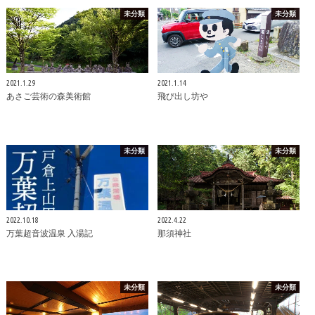
未分類
未分類
2021.1.29
2021.1.14
あさご芸術の森美術館
飛び出し坊や
未分類
未分類
2022.10.18
2022.4.22
万葉超音波温泉 入湯記
那須神社
未分類
未分類