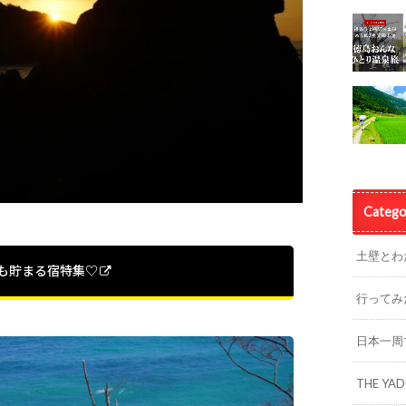
Catego
土壁とわ
%も貯まる宿特集♡
行ってみ
日本一周
THE YA