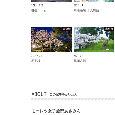
2021.10.23
2022.1.4
柳生一刀石
川湯温泉 千人風呂
未分類
未分類
2021.5.20
2021.9.18
石割桜
黒塚古墳
ABOUT
この記事をかいた人
モーレツ女子旅部あさみん