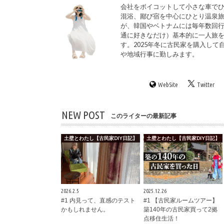
会社をボイコットして小さな車でひ
混浴、鄙び宿を中心にひとり温泉
が、韓国やベトナムには毎年数回
通に好きなだけ）基本的に一人旅
す。2025年冬に古民家を購入して
や地域行事に勤しみます。
WebSite
Twitter
NEW POST
このライターの最新記事
土壁とわたし【古民家DIY日記】
土壁とわたし【古民家DIY日記】
2026.2.5
2025.12.26
#1 内見って、直感のテスト
#1 【古民家ルームツアー】
かもしれません。
築140年の古民家買って2拠
点移住生活！