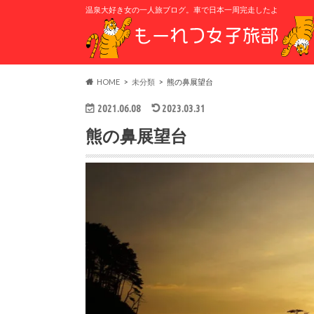
温泉大好き女の一人旅ブログ。車で日本一周完走したよ
HOME
未分類
熊の鼻展望台
2021.06.08
2023.03.31
熊の鼻展望台