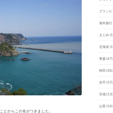
グランピ
海外旅行
まとめ
(1
北海道
(1
青森
(67)
秋田
(26)
岩手
(37)
宮城
(13)
山形
(16)
ことからこの名がつきました。