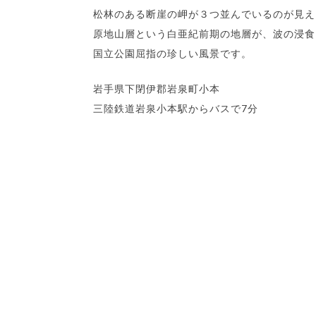
松林のある断崖の岬が３つ並んでいるのが見え
原地山層という白亜紀前期の地層が、波の浸食
国立公園屈指の珍しい風景です。
岩手県下閉伊郡岩泉町小本
三陸鉄道岩泉小本駅からバスで7分