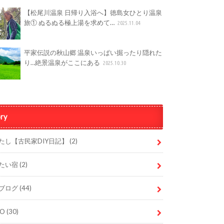
【松尾川温泉 日帰り入浴へ】徳島女ひとり温泉
旅① ぬるぬる極上湯を求めて…
2025.11.04
平家伝説の秋山郷 温泉いっぱい掘ったり隠れた
り…絶景温泉がここにある
2025.10.30
ry
たし【古民家DIY日記】
(2)
たい宿
(2)
ブログ
(44)
DO
(30)