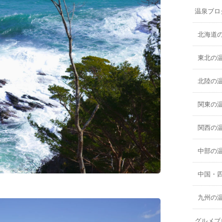
温泉ブロ
北海道
東北の
北陸の
関東の
関西の
中部の
中国・
九州の
グルメブ