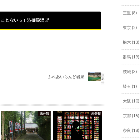
三重
(8)
たことないっ！渋御殿湯
東京
(2)
栃木
(13)
群馬
(19)
茨城
(3)
ふれあいらんど岩泉
埼玉
(1)
大阪
(10)
未分類
未分類
京都
(15)
奈良
(18)