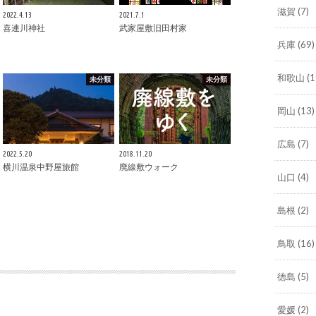
滋賀
(7)
2022.4.13
2021.7.1
喜連川神社
武家屋敷旧田村家
兵庫
(69)
和歌山
(1
未分類
未分類
岡山
(13)
広島
(7)
2022.5.20
2018.11.20
横川温泉中野屋旅館
廃線敷ウォーク
山口
(4)
島根
(2)
鳥取
(16)
徳島
(5)
愛媛
(2)