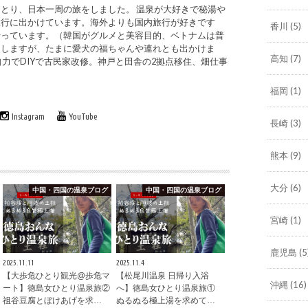
とり、日本一周の旅をしました。 温泉が大好きで秘湯や
旅行に出かけています。海外よりも国内旅行が好きです
香川
(5)
行っています。（韓国がグルメと美容目的、ベトナムは普
をしますが、たまに愛犬の福ちゃんや連れとも出かけま
高知
(7)
自力でDIYで古民家改修。神戸と田舎の2拠点移住、畑仕事
福岡
(1)
Instagram
YouTube
長崎
(3)
熊本
(9)
大分
(6)
中国・四国の温泉ブログ
中国・四国の温泉ブログ
宮崎
(1)
鹿児島
(5
2025.11.11
2025.11.4
【大歩危ひとり観光@歩危マ
【松尾川温泉 日帰り入浴
沖縄
(16)
ート】徳島女ひとり温泉旅②
へ】徳島女ひとり温泉旅①
祖谷豆腐とぼけあげを求…
ぬるぬる極上湯を求めて…