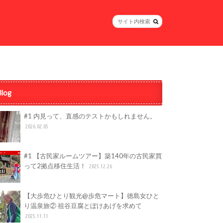
Blog
#1 内見って、直感のテストかもしれません。
2026.02.05
#1 【古民家ルームツアー】築140年の古民家買
って2拠点移住生活！
2025.12.26
【大歩危ひとり観光@歩危マート】徳島女ひと
り温泉旅② 祖谷豆腐とぼけあげを求めて
2025.11.11