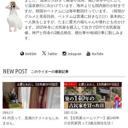
り温泉旅行に出かけています。海外よりも国内旅行が好きで
すが、韓国やベトナムには毎年数回行っています。（韓国が
グルメと美容目的、ベトナムは普通に好きなだけ）基本的に
一人旅をしますが、たまに愛犬の福ちゃんや連れとも出かけ
ます。2025年冬に古民家を購入して自力でDIYで古民家改
修。神戸と田舎の2拠点移住、畑仕事や地域行事に勤しみま
す。
WebSite
Twitter
Instagram
YouTube
NEW POST
このライターの最新記事
土壁とわたし【古民家DIY日記】
土壁とわたし【古民家DIY日記】
2026.2.5
2025.12.26
#1 内見って、直感のテストかもしれ
#1 【古民家ルームツアー】築140年
ません。
の古民家買って2拠点移住生活！