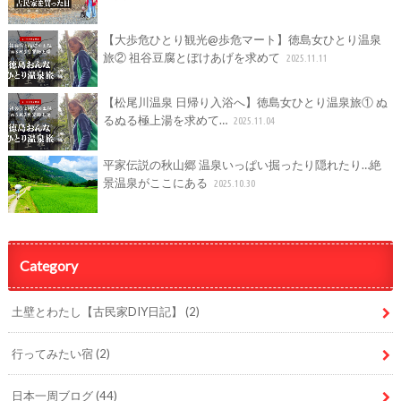
【大歩危ひとり観光@歩危マート】徳島女ひとり温泉
旅② 祖谷豆腐とぼけあげを求めて
2025.11.11
【松尾川温泉 日帰り入浴へ】徳島女ひとり温泉旅① ぬ
るぬる極上湯を求めて…
2025.11.04
平家伝説の秋山郷 温泉いっぱい掘ったり隠れたり…絶
景温泉がここにある
2025.10.30
Category
土壁とわたし【古民家DIY日記】
(2)
行ってみたい宿
(2)
日本一周ブログ
(44)