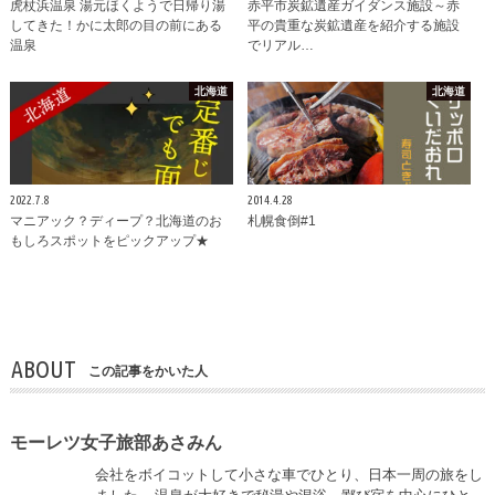
虎杖浜温泉 湯元ほくようで日帰り湯
赤平市炭鉱遺産ガイダンス施設～赤
してきた！かに太郎の目の前にある
平の貴重な炭鉱遺産を紹介する施設
温泉
でリアル…
北海道
北海道
2022.7.8
2014.4.28
マニアック？ディープ？北海道のお
札幌食倒#1
もしろスポットをピックアップ★
ABOUT
この記事をかいた人
モーレツ女子旅部あさみん
会社をボイコットして小さな車でひとり、日本一周の旅をし
ました。 温泉が大好きで秘湯や混浴、鄙び宿を中心にひと