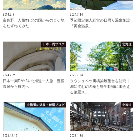
2014.2.9
2024.7.14
富良野一人旅#1 北の国からのロケ地
季節限定個人経営の日帰り温泉施設
をたずねてみた
『黄金温泉』
日本一周ブログ
北海道
2024.7.25
2025.7.24
日本一周DAY24 北海道一人旅：豊富
タウシュベツ川橋梁展望台を訪問｜
温泉から稚内へ
湖に沈む幻の橋と野生動物に出会え
る絶景ス…
北海道の温泉・秘湯ブログ
北海道
2023.12.19
2025.1.30