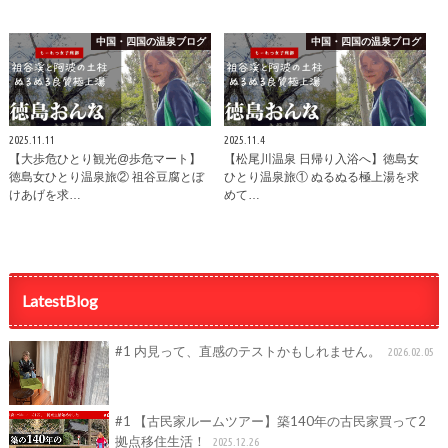
中国・四国の温泉ブログ
中国・四国の温泉ブログ
2025.11.11
2025.11.4
【大歩危ひとり観光@歩危マート】
【松尾川温泉 日帰り入浴へ】徳島女
徳島女ひとり温泉旅② 祖谷豆腐とぼ
ひとり温泉旅① ぬるぬる極上湯を求
けあげを求…
めて…
LatestBlog
#1 内見って、直感のテストかもしれません。
2026.02.05
#1 【古民家ルームツアー】築140年の古民家買って2
拠点移住生活！
2025.12.26