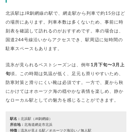
北浜駅はJR釧網線の駅で、網走駅から列車で約15分ほど
の場所にあります。列車本数は多くないため、事前に時
刻表を確認して訪れるのがおすすめです。車の場合は、
国道244号線沿いからアクセスでき、駅周辺に短時間の
駐車スペースもあります。
流氷が見られるベストシーズンは、例年
1月下旬〜3月上
旬
頃。この時期は気温が低く、足元も滑りやすいため、
防寒対策と滑りにくい靴は必須です。一方で、夏から秋
にかけてはオホーツク海の穏やかな表情を楽しめ、静か
なローカル駅としての魅力を感じることができます。
駅名：
北浜駅（JR釧網線）
所在地：
北海道網走市北浜
特徴：
流氷が見える駅／オホーツク海沿い／無人駅