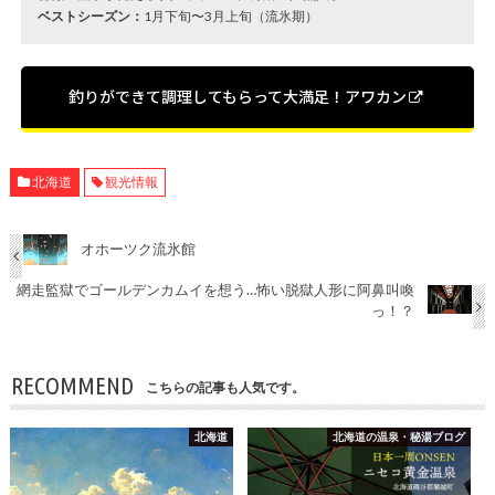
ベストシーズン：
1月下旬〜3月上旬（流氷期）
釣りができて調理してもらって大満足！アワカン
北海道
観光情報
オホーツク流氷館
網走監獄でゴールデンカムイを想う…怖い脱獄人形に阿鼻叫喚
っ！？
RECOMMEND
こちらの記事も人気です。
北海道
北海道の温泉・秘湯ブログ