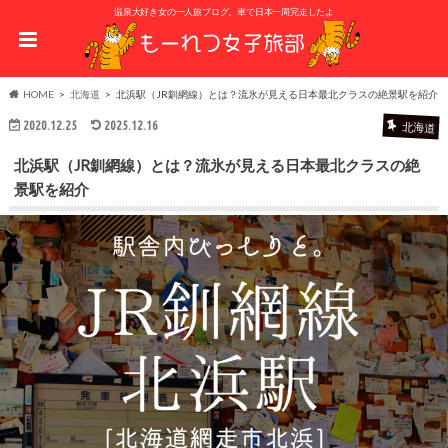
温泉大好き女の一人旅ブログ。車で日本一周完走したよ
HOME
北海道
北浜駅（JR釧網線）とは？流氷が見える日本最北クラスの絶景駅を紹介
2020.12.25
2025.12.16
北海道
北浜駅（JR釧網線）とは？流氷が見える日本最北クラスの絶
景駅を紹介