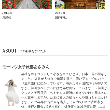
2021.9.28
2022.5.31
奥鐘橋
国神神社
ABOUT
この記事をかいた人
モーレツ女子旅部あさみん
会社をボイコットして小さな車でひとり、日本一周の旅をし
ました。 温泉が大好きで秘湯や混浴、鄙び宿を中心にひと
り温泉旅行に出かけています。海外よりも国内旅行が好きで
すが、韓国やベトナムには毎年数回行っています。（韓国が
グルメと美容目的、ベトナムは普通に好きなだけ）基本的に
一人旅をしますが、たまに愛犬の福ちゃんや連れとも出かけ
ます。2025年冬に古民家を購入して自力でDIYで古民家改
修。神戸と田舎の2拠点移住、畑仕事や地域行事に勤しみま