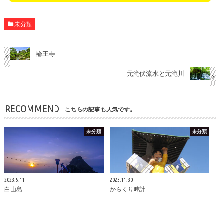
未分類
輪王寺
元滝伏流水と元滝川
RECOMMEND
こちらの記事も人気です。
未分類
未分類
2023.5.11
2023.11.30
白山島
からくり時計