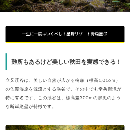
一生に一度はいくべし！星野リゾート青森屋
難所もあるけど美しい秋田を実感できる！
立又渓谷は、美しい自然が広がる椈森（標高1,016ｍ）
の佐渡湿原を源流とする渓谷で、その中でも幸兵衛滝が
特に有名です。この渓谷は、標高差300ｍの屏風のよう
な断崖絶壁が特徴です。