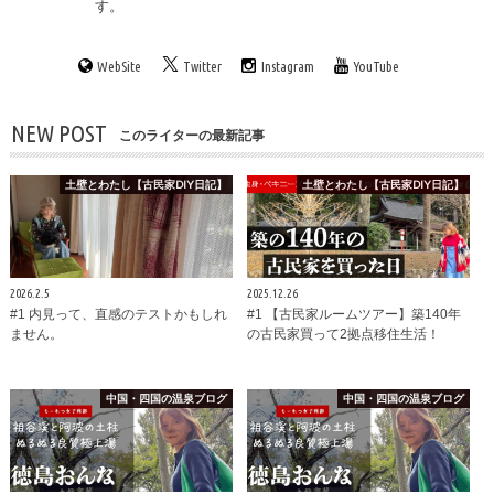
す。
WebSite
Twitter
Instagram
YouTube
NEW POST
このライターの最新記事
土壁とわたし【古民家DIY日記】
土壁とわたし【古民家DIY日記】
2026.2.5
2025.12.26
#1 内見って、直感のテストかもしれ
#1 【古民家ルームツアー】築140年
ません。
の古民家買って2拠点移住生活！
中国・四国の温泉ブログ
中国・四国の温泉ブログ