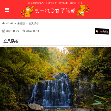
温泉大好き女の一人旅ブログ。車で日本一周完走したよ
HOME
未分類
立又渓谷
2021.04.29
2024.06.11
未分類
立又渓谷