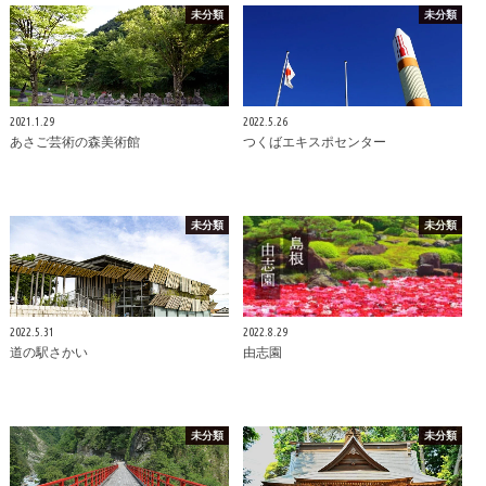
未分類
未分類
2021.1.29
2022.5.26
あさご芸術の森美術館
つくばエキスポセンター
未分類
未分類
2022.5.31
2022.8.29
道の駅さかい
由志園
未分類
未分類