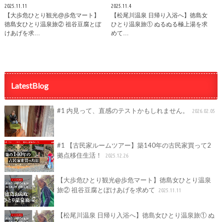
2025.11.11
2025.11.4
【大歩危ひとり観光@歩危マート】
【松尾川温泉 日帰り入浴へ】徳島女
徳島女ひとり温泉旅② 祖谷豆腐とぼ
ひとり温泉旅① ぬるぬる極上湯を求
けあげを求…
めて…
LatestBlog
#1 内見って、直感のテストかもしれません。
2026.02.05
#1 【古民家ルームツアー】築140年の古民家買って2
拠点移住生活！
2025.12.26
【大歩危ひとり観光@歩危マート】徳島女ひとり温泉
旅② 祖谷豆腐とぼけあげを求めて
2025.11.11
【松尾川温泉 日帰り入浴へ】徳島女ひとり温泉旅① ぬ