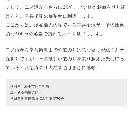
そして、二ノ滝からさらに20分、ブナ林の斜面を登り続
けると、幸兵衛滝の展望台に到達します。
ここからは、渓谷最大の滝である幸兵衛滝が、その圧倒
的な108ｍの落差で訪れる人々を魅了します。
二ノ滝から幸兵衛滝までの道のりは急な登りが続く九十
九折りですが、その険しい道のりを乗り越えた先に待っ
ている幸兵衛滝の壮大な景色はまさに感動！
秋田県北秋田市阿仁打当
幸兵衛滝歩道入口
秋田自動車道鷹巣ICより車で70分