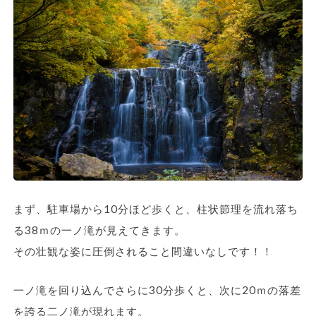
まず、駐車場から10分ほど歩くと、柱状節理を流れ落ち
る38ｍの一ノ滝が見えてきます。
その壮観な姿に圧倒されること間違いなしです！！
一ノ滝を回り込んでさらに30分歩くと、次に20ｍの落差
を誇る二ノ滝が現れます。