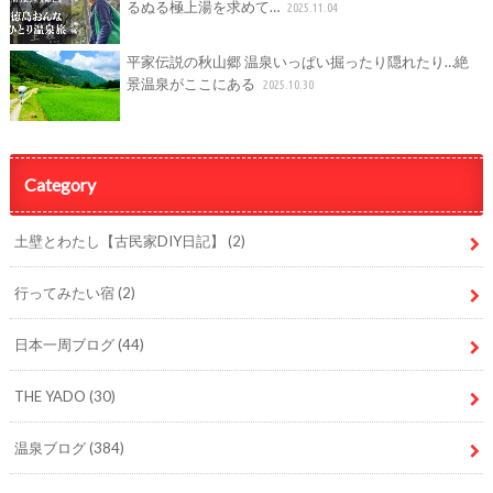
るぬる極上湯を求めて…
2025.11.04
平家伝説の秋山郷 温泉いっぱい掘ったり隠れたり…絶
景温泉がここにある
2025.10.30
Category
土壁とわたし【古民家DIY日記】
(2)
行ってみたい宿
(2)
日本一周ブログ
(44)
THE YADO
(30)
温泉ブログ
(384)