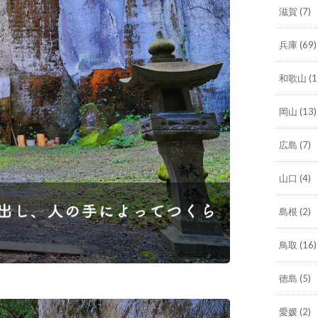
滋賀
(7)
兵庫
(69)
和歌山
(1
岡山
(13)
広島
(7)
山口
(4)
島根
(2)
鳥取
(16)
徳島
(5)
愛媛
(2)