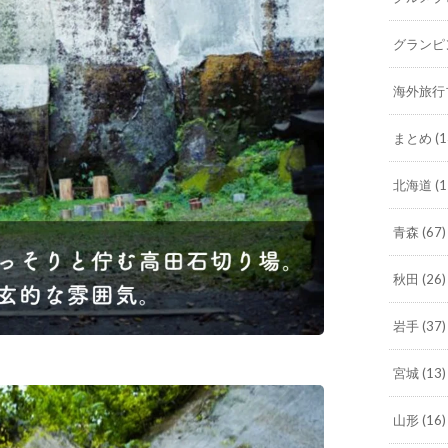
グランピ
海外旅行
まとめ
(1
北海道
(1
青森
(67)
秋田
(26)
岩手
(37)
宮城
(13)
山形
(16)