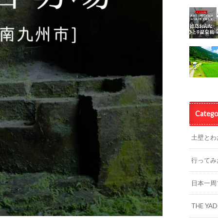
Catego
土壁とわ
行ってみ
日本一周
THE YA