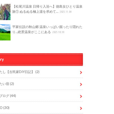
【松尾川温泉 日帰り入浴へ】徳島女ひとり温泉
旅① ぬるぬる極上湯を求めて…
2025.11.04
平家伝説の秋山郷 温泉いっぱい掘ったり隠れた
り…絶景温泉がここにある
2025.10.30
ry
たし【古民家DIY日記】
(2)
たい宿
(2)
ブログ
(44)
DO
(30)