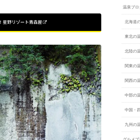
温泉ブロ
！星野リゾート青森屋
北海道
東北の
北陸の
関東の
関西の
中部の
中国・
九州の
グルメブ