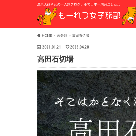
温泉大好き女の一人旅ブログ。車で日本一周完走したよ
HOME
未分類
高田石切場
2021.01.21
2023.04.20
高田石切場