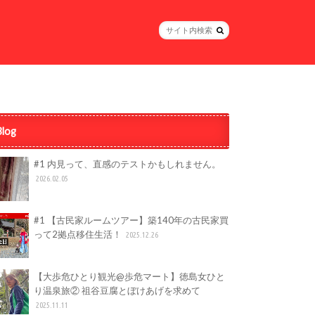
Blog
#1 内見って、直感のテストかもしれません。
2026.02.05
#1 【古民家ルームツアー】築140年の古民家買
って2拠点移住生活！
2025.12.26
【大歩危ひとり観光@歩危マート】徳島女ひと
り温泉旅② 祖谷豆腐とぼけあげを求めて
2025.11.11