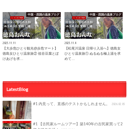
中国・四国の温泉ブログ
中国・四国の温泉ブログ
2025.11.11
2025.11.4
【大歩危ひとり観光@歩危マート】
【松尾川温泉 日帰り入浴へ】徳島女
徳島女ひとり温泉旅② 祖谷豆腐とぼ
ひとり温泉旅① ぬるぬる極上湯を求
けあげを求…
めて…
LatestBlog
#1 内見って、直感のテストかもしれません。
2026.02.05
#1 【古民家ルームツアー】築140年の古民家買って2