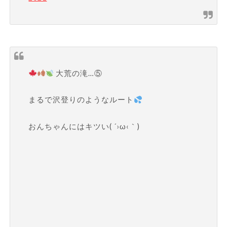
大荒の滝…⑤
まるで沢登りのようなルート
おんちゃんにはキツい( ´›ω‹｀)