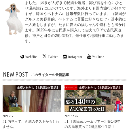
ました。 温泉が大好きで秘湯や混浴、鄙び宿を中心にひと
り温泉旅行に出かけています。海外よりも国内旅行が好きで
すが、韓国やベトナムには毎年数回行っています。（韓国が
グルメと美容目的、ベトナムは普通に好きなだけ）基本的に
一人旅をしますが、たまに愛犬の福ちゃんや連れとも出かけ
ます。2025年冬に古民家を購入して自力でDIYで古民家改
修。神戸と田舎の2拠点移住、畑仕事や地域行事に勤しみま
す。
WebSite
Twitter
Instagram
YouTube
NEW POST
このライターの最新記事
土壁とわたし【古民家DIY日記】
土壁とわたし【古民家DIY日記】
2026.2.5
2025.12.26
#1 内見って、直感のテストかもしれ
#1 【古民家ルームツアー】築140年
ません。
の古民家買って2拠点移住生活！