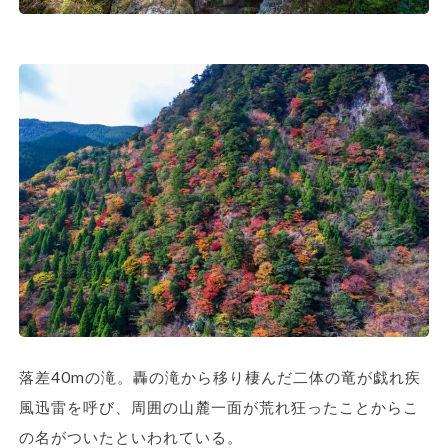
落差40mの滝。轟の滝から移り棲んだ二体の竜が戯れ疾
風迅雷を呼び、周囲の山麓一面が荒れ狂ったことからこ
の名がついたといわれている。