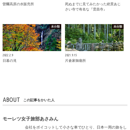
曽爾高原の水販売所
死ぬまでに見てみたかった絶景あじ
さい寺で有名な『雲昌寺』
未分類
未分類
2022.2.9
2021.9.15
日暮の滝
片倉家御廟所
ABOUT
この記事をかいた人
モーレツ女子旅部あさみん
会社をボイコットして小さな車でひとり、日本一周の旅をし