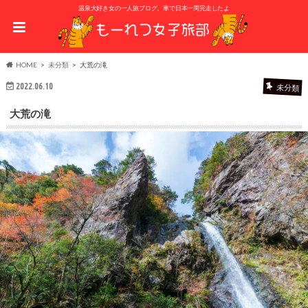
温泉大好き女の一人旅ブログ。車で日本一周完走したよ
HOME
未分類
大荒の滝
2022.06.10
未分類
大荒の滝