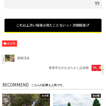
これ以上渋い秘湯は見たことないっ！渋御殿湯
未分類
西熊渓谷
香美市立やなせたかし記念館
RECOMMEND
こちらの記事も人気です。
未分類
未分類