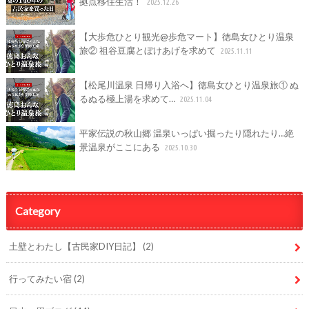
拠点移住生活！
2025.12.26
【大歩危ひとり観光@歩危マート】徳島女ひとり温泉
旅② 祖谷豆腐とぼけあげを求めて
2025.11.11
【松尾川温泉 日帰り入浴へ】徳島女ひとり温泉旅① ぬ
るぬる極上湯を求めて…
2025.11.04
平家伝説の秋山郷 温泉いっぱい掘ったり隠れたり…絶
景温泉がここにある
2025.10.30
Category
土壁とわたし【古民家DIY日記】
(2)
行ってみたい宿
(2)