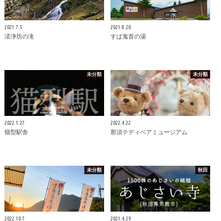
2021.7.5
2021.8.20
済浄坊の滝
すぱ鬼首の湯
未分類
未分類
2022.1.27
2022.4.22
猫型駅舎
那須テディベアミュージアム
未分類
秋田
2022.10.7
2021.4.29